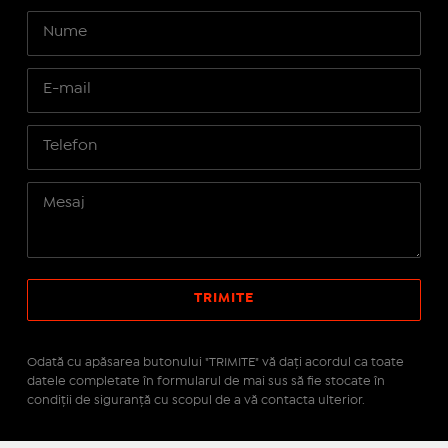
Odată cu apăsarea butonului "TRIMITE" vă daţi acordul ca toate
datele completate în formularul de mai sus să fie stocate în
condiţii de siguranţă cu scopul de a vă contacta ulterior.