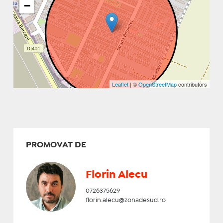
−
Leaflet
| ©
OpenStreetMap
contributors
PROMOVAT DE
Florin Alecu
0726375629
florin.alecu@zonadesud.ro