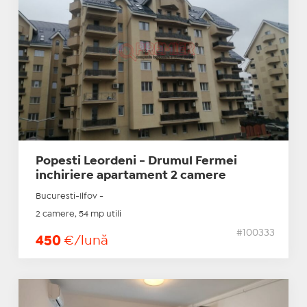
Popesti Leordeni - Drumul Fermei
inchiriere apartament 2 camere
Bucuresti-Ilfov -
2 camere, 54 mp utili
#100333
450
€/lună