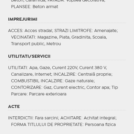
Beton, Caramida;
FATADA
: Vopsea decorativa;
PLANSEE
: Beton armat
IMPREJURIMI
ACCES
: Acces stradal;
STRAZI LIMITROFE
: Amenajate;
VECINATATI
: Magazine, Piata, Gradinita, Scoala,
Transport public, Metrou
UTILITATI/SERVICII
UTILITATI
: Apa, Gaze, Curent 220V, Curent 380 V,
Canalizare, Internet;
INCALZIRE
: Centrală proprie;
COMBUSTIBIL INCALZIRE
: Gaze naturale;
CONTORIZARE
: Gaz, Curent electric, Contor apa;
Tip
Parcare
: Parcare exterioara
ACTE
INTERDICTII
: Fara sarcini;
ACHITARE
: Achitat integral;
FORMA TITLULUI DE PROPRIETATE
: Persoana fizica