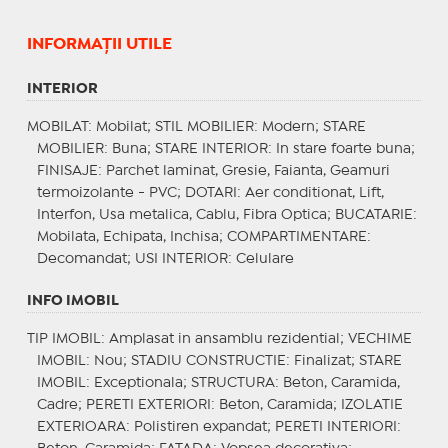
INFORMAŢII UTILE
INTERIOR
MOBILAT
: Mobilat;
STIL MOBILIER
: Modern;
STARE
MOBILIER
: Buna;
STARE INTERIOR
: In stare foarte buna;
FINISAJE
: Parchet laminat, Gresie, Faianta, Geamuri
termoizolante - PVC;
DOTARI
: Aer conditionat, Lift,
Interfon, Usa metalica, Cablu, Fibra Optica;
BUCATARIE
:
Mobilata, Echipata, Inchisa;
COMPARTIMENTARE
:
Decomandat;
USI INTERIOR
: Celulare
INFO IMOBIL
TIP IMOBIL
: Amplasat in ansamblu rezidential;
VECHIME
IMOBIL
: Nou;
STADIU CONSTRUCTIE
: Finalizat;
STARE
IMOBIL
: Exceptionala;
STRUCTURA
: Beton, Caramida,
Cadre;
PERETI EXTERIORI
: Beton, Caramida;
IZOLATIE
EXTERIOARA
: Polistiren expandat;
PERETI INTERIORI
: