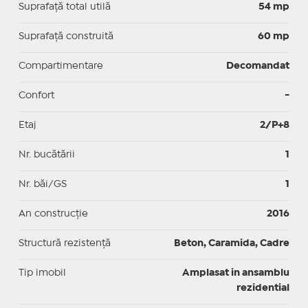
Suprafaţă total utilă
54 mp
Suprafaţă construită
60 mp
Compartimentare
Decomandat
Confort
-
Etaj
2/P+8
Nr. bucătării
1
Nr. băi/GS
1
An construcție
2016
Structură rezistență
Beton, Caramida, Cadre
Tip imobil
Amplasat in ansamblu
rezidential