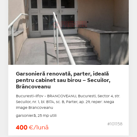
Garsonieră renovată, parter, ideală
pentru cabinet sau birou – Secuilor,
Brâncoveanu
Bucuresti-Ilfov - BRANCOVEANU, Bucuresti, Sector 4, str.
Secuilor, nr. 1, bl. B17A, sc. B, Parter, ap. 29, reper: Mega
Image Brancoveanu
garsonieră, 25 mp utili
#101158
400
€/lună