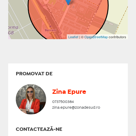
Leaflet
| ©
OpenStreetMap
contributors
PROMOVAT DE
Zina Epure
0737500384
zina.epure@zonadesud.ro
CONTACTEAZĂ-NE