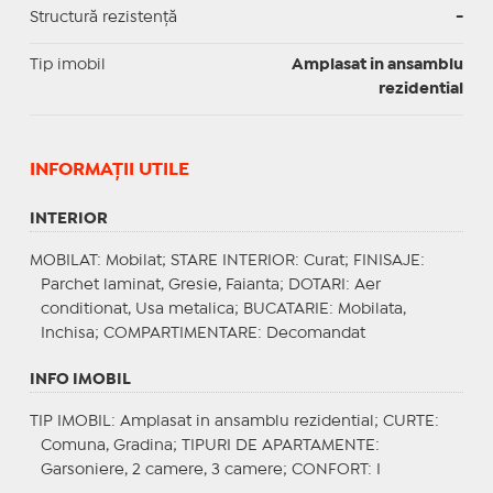
Structură rezistență
-
Tip imobil
Amplasat in ansamblu
rezidential
INFORMAŢII UTILE
INTERIOR
MOBILAT
: Mobilat;
STARE INTERIOR
: Curat;
FINISAJE
:
Parchet laminat, Gresie, Faianta;
DOTARI
: Aer
conditionat, Usa metalica;
BUCATARIE
: Mobilata,
Inchisa;
COMPARTIMENTARE
: Decomandat
INFO IMOBIL
TIP IMOBIL
: Amplasat in ansamblu rezidential;
CURTE
:
Comuna, Gradina;
TIPURI DE APARTAMENTE
:
Garsoniere, 2 camere, 3 camere;
CONFORT
: I