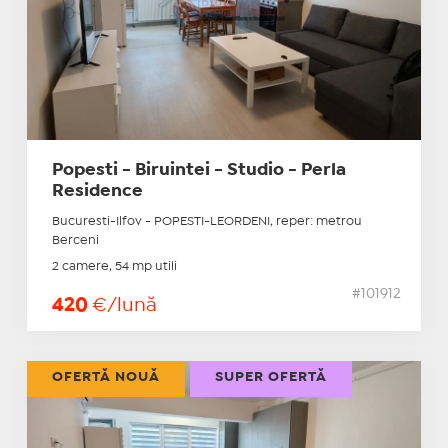
Popesti - Biruintei - Studio - Perla
Residence
Bucuresti-Ilfov - POPESTI-LEORDENI, reper: metrou
Berceni
2 camere, 54 mp utili
#101912
420
€/lună
OFERTĂ NOUĂ
SUPER OFERTĂ