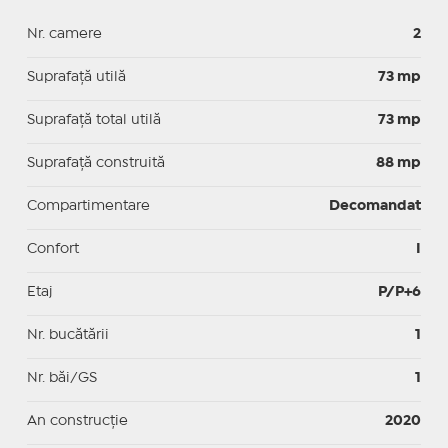
Nr. camere
2
Suprafaţă utilă
73 mp
Suprafaţă total utilă
73 mp
Suprafaţă construită
88 mp
Compartimentare
Decomandat
Confort
I
Etaj
P/P+6
Nr. bucătării
1
Nr. băi/GS
1
An construcție
2020