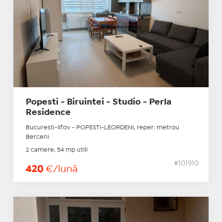
Popesti - Biruintei - Studio - Perla
Residence
Bucuresti-Ilfov - POPESTI-LEORDENI, reper: metrou
Berceni
2 camere, 54 mp utili
#101910
420
€/lună