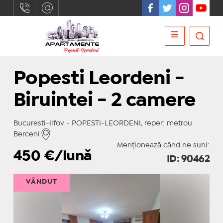
Popesti Leordeni -
Biruintei - 2 camere
Bucuresti-Ilfov - POPESTI-LEORDENI, reper: metrou
Berceni
Menționează când ne suni:
450
€/lună
ID: 90462
VÂNDUT