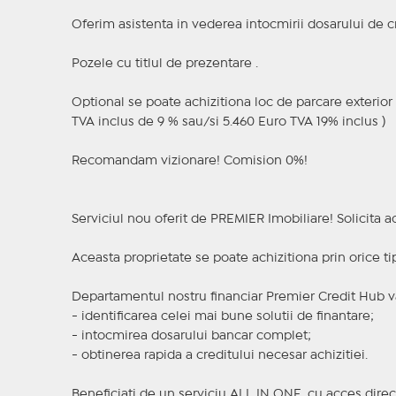
Oferim asistenta in vederea intocmirii dosarului de cr
Pozele cu titlul de prezentare .
Optional se poate achizitiona loc de parcare exterior 
TVA inclus de 9 % sau/si 5.460 Euro TVA 19% inclus )
Recomandam vizionare! Comision 0%!
Serviciul nou oferit de PREMIER Imobiliare! Solicit
Aceasta proprietate se poate achizitiona prin orice ti
Departamentul nostru financiar Premier Credit Hub va
- identificarea celei mai bune solutii de finantare;
- intocmirea dosarului bancar complet;
- obtinerea rapida a creditului necesar achizitiei.
Beneficiati de un serviciu ALL IN ONE, cu acces direc