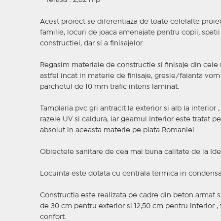
- Terasa : 2,82 mp
Acest proiect se diferentiaza de toate celelalte proie
familie, locuri de joaca amenajate pentru copii, spatii
constructiei, dar si a finisajelor.
Regasim materiale de constructie si finisaje din cele ma
astfel incat in materie de finisaje, gresie/faianta vom 
parchetul de 10 mm trafic intens laminat.
Tamplaria pvc gri antracit la exterior si alb la interio
razele UV si caldura, iar geamul interior este tratat p
absolut in aceasta materie pe piata Romaniei.
Obiectele sanitare de cea mai buna calitate de la Ide
Locuinta este dotata cu centrala termica in condensat
Constructia este realizata pe cadre din beton armat
de 30 cm pentru exterior si 12,50 cm pentru interior , 
confort.