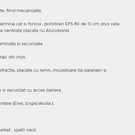
te, fiind mecanizate.
 termica cat si fonica , polistiren EPS 80 de 10 cm plus vata
da ventilata placata cu Alucobond .
minata si securizata .
azi din inox .
efractie, placate cu lemn, incuietoare tip paianjen si
i securizat cu acces bariera .
tele (Enel, Engie,Veolia ).
rket , spatii verzi.