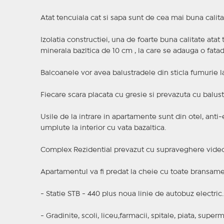
Atat tencuiala cat si sapa sunt de cea mai buna calita
Izolatia constructiei, una de foarte buna calitate atat
minerala bazltica de 10 cm , la care se adauga o fata
Balcoanele vor avea balustradele din sticla fumurie la
Fiecare scara placata cu gresie si prevazuta cu balustr
Usile de la intrare in apartamente sunt din otel, anti-
umplute la interior cu vata bazaltica.
Complex Rezidential prevazut cu supraveghere video s
Apartamentul va fi predat la cheie cu toate bransamen
- Statie STB - 440 plus noua linie de autobuz electric.
- Gradinite, scoli, liceu,farmacii, spitale, piata, superma