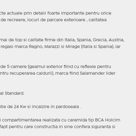
cte actuale prin detalii foarte importante pentru orice
 de recreere, locuri de parcare exterioare , calitatea
i de top si calitate firme din Italia, Spania, Grecia, Austria,
regasi marca Ragno, Marazzi si Mirage (Italia si Spania), iar
r , de 5 camere (geamul exterior fiind cu reflexie pentru
entru recuperarea caldurii), marca fiind Salamander lider
al Standard.
ie de 24 Kw si incalzire in pardoseala .
 si compartimentarea realizata cu caramida tip BCA Holcim
fapt pentru care constructia in sine confera siguranta si