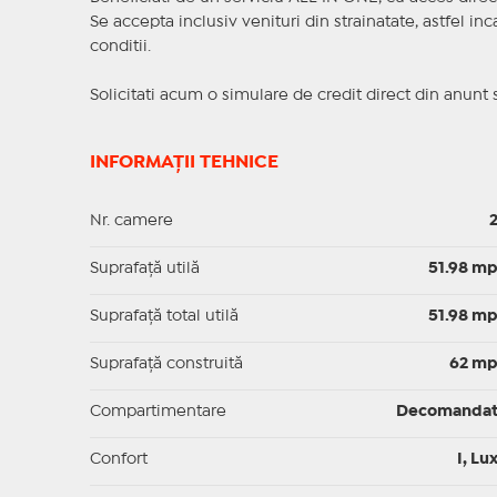
Se accepta inclusiv venituri din strainatate, astfel i
conditii.
Solicitati acum o simulare de credit direct din anunt 
INFORMAȚII TEHNICE
Nr. camere
Suprafaţă utilă
51.98 m
Suprafaţă total utilă
51.98 m
Suprafaţă construită
62 m
Compartimentare
Decomanda
Confort
I, Lu