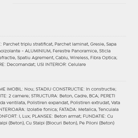
E
: Parchet triplu stratificat, Parchet laminat, Gresie, Sapa
rmoizolante - ALUMINIUM, Ferestre Panoramice, Sticla
efractie, Spatiu Agrement, Cablu, Wireless, Fibra Optica;
RE
: Decomandat;
USI INTERIOR
: Celulare
ME IMOBIL
: Nou;
STADIU CONSTRUCTIE
: In constructie;
NTE
: 2 camere;
STRUCTURA
: Beton, Cadre, BCA;
PERETI
ada ventilata, Polistiren expandat, Polistiren extrudat, Vata
INTERIOARA
: Izolatie fonica;
FATADA
: Metalica, Tencuiala
ONFORT
: I, Lux;
PLANSEE
: Beton armat;
FUNDATIE
: Cu
alpi (Beton), Cu Stalpi (Blocuri Beton), Pe Piloni (Beton)