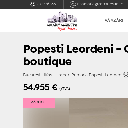
0723363867
anamaria@zonadesud.ro
VÂNZĂRI
Popesti Leordeni - 
boutique
Bucuresti-Ilfov - , reper: Primaria Popesti Leordeni
54.955
€
(+TVA)
VÂNDUT