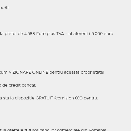
edit.
la pretul de 4.588 Euro plus TVA - ul aferent ( 5.000 euro
a acum VIZIONARE ONLINE pentru aceasta proprietate!
p de credit bancar.
 sta la dispozitie GRATUIT (comision 0%) pentru:
t la ofertele tuturor bancilor comerciale din Romania.