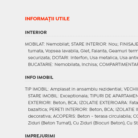
INFORMAŢII UTILE
INTERIOR
MOBILAT
: Nemobilat;
STARE INTERIOR
: Nou;
FINISAJ
turnata, Vopsea lavabila, Glet, Faianta, Geamuri te
securizata;
DOTARI
: Interfon, Usa metalica, Usa anti
BUCATARIE
: Nemobilata, Inchisa;
COMPARTIMENTA
INFO IMOBIL
TIP IMOBIL
: Amplasat in ansamblu rezidential;
VECHI
STARE IMOBIL
: Exceptionala;
TIPURI DE APARTAME
EXTERIORI
: Beton, BCA;
IZOLATIE EXTERIOARA
: Fat
bazaltica;
PERETI INTERIORI
: Beton, BCA;
IZOLATIE 
decorativa;
ACOPERIS
: Beton - terasa circulabila;
C
Ziduri (Beton Turnat), Cu Ziduri (Blocuri Beton), Cu St
IMPREJURIMI