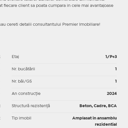
ncat fiecare client sa poata cumpara in cele mai avantajoase
sau cereti detalii consultantului Premier Imobiliare!
2
Etaj
1/P+3
p
Nr. bucătării
1
p
Nr. băi/GS
1
p
An construcție
2024
t
Structură rezistență
Beton, Cadre, BCA
x
Tip imobil
Amplasat in ansamblu
rezidential