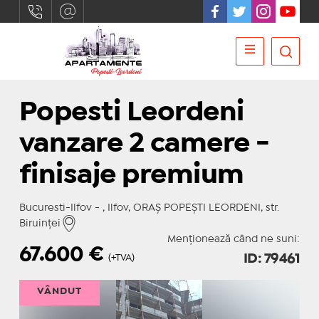
Popesti Leordeni
vanzare 2 camere -
finisaje premium
Bucuresti-Ilfov - , Ilfov, ORAŞ POPEŞTI LEORDENI, str.
Biruinţei
Menționează când ne suni:
67.600
€
ID: 79461
(+TVA)
VÂNDUT