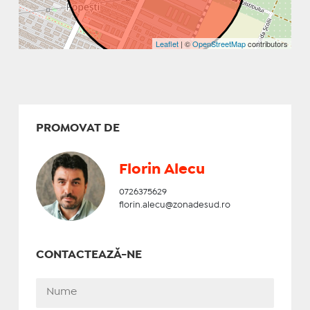
Leaflet
| ©
OpenStreetMap
contributors
PROMOVAT DE
Florin Alecu
0726375629
florin.alecu@zonadesud.ro
CONTACTEAZĂ-NE