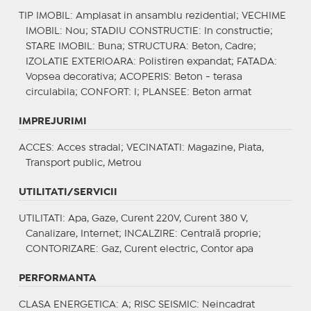
TIP IMOBIL
: Amplasat in ansamblu rezidential;
VECHIME
IMOBIL
: Nou;
STADIU CONSTRUCTIE
: In constructie;
STARE IMOBIL
: Buna;
STRUCTURA
: Beton, Cadre;
IZOLATIE EXTERIOARA
: Polistiren expandat;
FATADA
:
Vopsea decorativa;
ACOPERIS
: Beton - terasa
circulabila;
CONFORT
: I;
PLANSEE
: Beton armat
IMPREJURIMI
ACCES
: Acces stradal;
VECINATATI
: Magazine, Piata,
Transport public, Metrou
UTILITATI/SERVICII
UTILITATI
: Apa, Gaze, Curent 220V, Curent 380 V,
Canalizare, Internet;
INCALZIRE
: Centrală proprie;
CONTORIZARE
: Gaz, Curent electric, Contor apa
PERFORMANTA
CLASA ENERGETICA
: A;
RISC SEISMIC
: Neincadrat