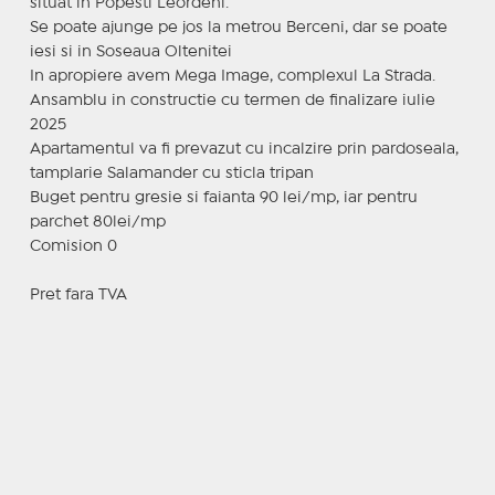
situat in Popesti Leordeni.
Se poate ajunge pe jos la metrou Berceni, dar se poate
iesi si in Soseaua Oltenitei
In apropiere avem Mega Image, complexul La Strada.
Ansamblu in constructie cu termen de finalizare iulie
2025
Apartamentul va fi prevazut cu incalzire prin pardoseala,
tamplarie Salamander cu sticla tripan
Buget pentru gresie si faianta 90 lei/mp, iar pentru
parchet 80lei/mp
Comision 0
Pret fara TVA