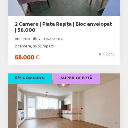
2 Camere | Piața Reșița | Bloc anvelopat
| 58.000
Bucuresti-Ilfov - GIURGIULUI
2 camere, 36.52 mp utili
#102232
58.000
€
0% COMISION
SUPER OFERTĂ