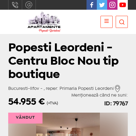
Popesti Leordeni -
Centru Bloc Nou tip
boutique
Bucuresti-Ilfov - , reper: Primaria Popesti Leordeni
Menționează când ne suni:
54.955
€
ID: 79767
(+TVA)
VÂNDUT