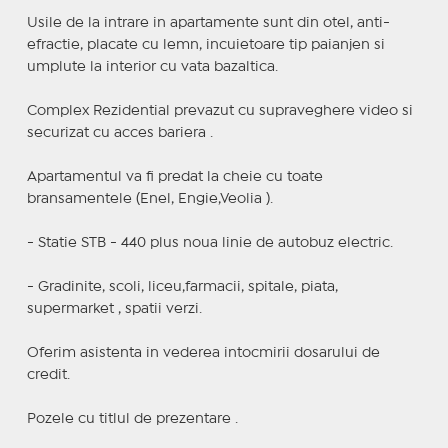
Usile de la intrare in apartamente sunt din otel, anti-
efractie, placate cu lemn, incuietoare tip paianjen si
umplute la interior cu vata bazaltica.
Complex Rezidential prevazut cu supraveghere video si
securizat cu acces bariera .
Apartamentul va fi predat la cheie cu toate
bransamentele (Enel, Engie,Veolia ).
- Statie STB - 440 plus noua linie de autobuz electric.
- Gradinite, scoli, liceu,farmacii, spitale, piata,
supermarket , spatii verzi.
Oferim asistenta in vederea intocmirii dosarului de
credit.
Pozele cu titlul de prezentare .