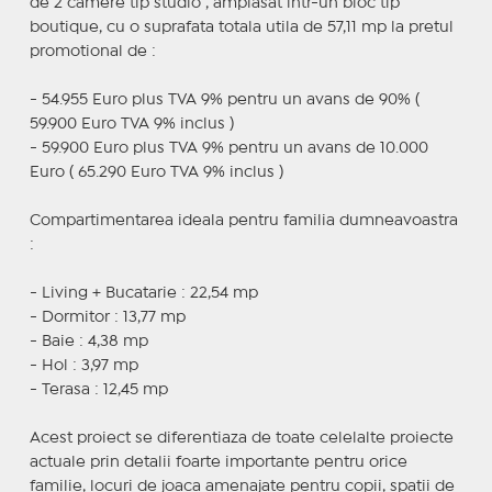
de 2 camere tip studio , amplasat intr-un bloc tip
boutique, cu o suprafata totala utila de 57,11 mp la pretul
promotional de :
- 54.955 Euro plus TVA 9% pentru un avans de 90% (
59.900 Euro TVA 9% inclus )
- 59.900 Euro plus TVA 9% pentru un avans de 10.000
Euro ( 65.290 Euro TVA 9% inclus )
Compartimentarea ideala pentru familia dumneavoastra
:
- Living + Bucatarie : 22,54 mp
- Dormitor : 13,77 mp
- Baie : 4,38 mp
- Hol : 3,97 mp
- Terasa : 12,45 mp
Acest proiect se diferentiaza de toate celelalte proiecte
actuale prin detalii foarte importante pentru orice
familie, locuri de joaca amenajate pentru copii, spatii de