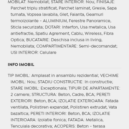
MOBILAT
: Nemobilat;
STARE INTERIOR
: Nou;
FINISAJE
:
Parchet triplu stratificat, Parchet laminat, Gresie, Sapa
turnata, Vopsea lavabila, Glet, Faianta, Geamuri
termoizolante - ALUMINIUM, Ferestre Panoramice,
Sticla securizata;
DOTARI
: Interfon, Usa metalica, Usa
antiefractie, Spatiu Agrement, Cablu, Wireless, Fibra
Optica;
BUCATARIE
: Deschisa inclusa in living,
Nemobilata;
COMPARTIMENTARE
: Semi-decomandat;
USI INTERIOR
: Celulare
INFO IMOBIL
TIP IMOBIL
: Amplasat in ansamblu rezidential;
VECHIME
IMOBIL
: Nou;
STADIU CONSTRUCTIE
: In constructie;
STARE IMOBIL
: Exceptionala;
TIPURI DE APARTAMENTE
:
2 camere;
STRUCTURA
: Beton, Cadre, BCA;
PERETI
EXTERIORI
: Beton, BCA;
IZOLATIE EXTERIOARA
: Fatada
ventilata, Polistiren expandat, Polistiren extrudat, Vata
bazaltica;
PERETI INTERIORI
: Beton, BCA;
IZOLATIE
INTERIOARA
: Izolatie fonica;
FATADA
: Metalica,
Tencuiala decorativa;
ACOPERIS
: Beton - terasa