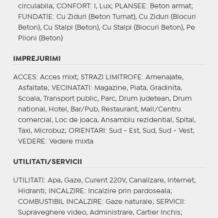
circulabila;
CONFORT
: I, Lux;
PLANSEE
: Beton armat;
FUNDATIE
: Cu Ziduri (Beton Turnat), Cu Ziduri (Blocuri
Beton), Cu Stalpi (Beton), Cu Stalpi (Blocuri Beton), Pe
Piloni (Beton)
IMPREJURIMI
ACCES
: Acces mixt;
STRAZI LIMITROFE
: Amenajate,
Asfaltate;
VECINATATI
: Magazine, Piata, Gradinita,
Scoala, Transport public, Parc, Drum judetean, Drum
national, Hotel, Bar/Pub, Restaurant, Mall/Centru
comercial, Loc de joaca, Ansamblu rezidential, Spital,
Taxi, Microbuz;
ORIENTARI
: Sud - Est, Sud, Sud - Vest;
VEDERE
: Vedere mixta
UTILITATI/SERVICII
UTILITATI
: Apa, Gaze, Curent 220V, Canalizare, Internet,
Hidranti;
INCALZIRE
: Incalzire prin pardoseala;
COMBUSTIBIL INCALZIRE
: Gaze naturale;
SERVICII
:
Supraveghere video, Administrare, Cartier Inchis;