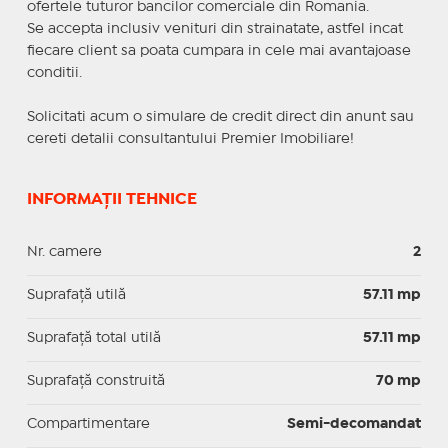
ofertele tuturor bancilor comerciale din Romania.
Se accepta inclusiv venituri din strainatate, astfel incat
fiecare client sa poata cumpara in cele mai avantajoase
conditii.
Solicitati acum o simulare de credit direct din anunt sau
cereti detalii consultantului Premier Imobiliare!
INFORMAȚII TEHNICE
Nr. camere
2
Suprafaţă utilă
57.11 mp
Suprafaţă total utilă
57.11 mp
Suprafaţă construită
70 mp
Compartimentare
Semi-decomandat