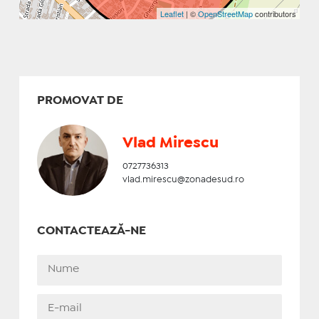
Leaflet
| ©
OpenStreetMap
contributors
PROMOVAT DE
Vlad Mirescu
0727736313
vlad.mirescu@zonadesud.ro
CONTACTEAZĂ-NE