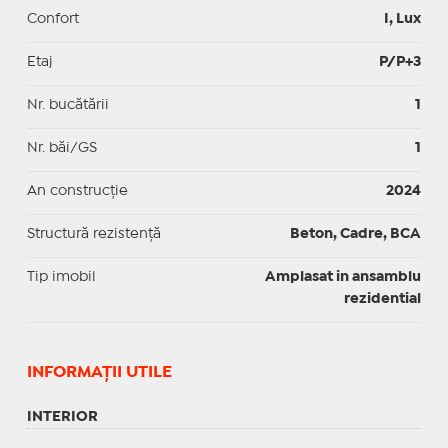
Confort
I, Lux
Etaj
P/P+3
Nr. bucătării
1
Nr. băi/GS
1
An construcție
2024
Structură rezistență
Beton, Cadre, BCA
Tip imobil
Amplasat in ansamblu
rezidential
INFORMAŢII UTILE
INTERIOR