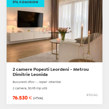
0% COMISION
2 camere Popesti Leordeni - Metrou
Dimitrie Leonida
Bucuresti-Ilfov - , reper: oltenitei
2 camere, 50.95 mp utili
#96146
76.530
€
(+TVA)