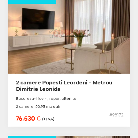
2 camere Popesti Leordeni - Metrou
Dimitrie Leonida
Bucuresti-Ilfov - , reper: oltenitei
2 camere, 50.95 mp utili
#98172
76.530
€
(+TVA)