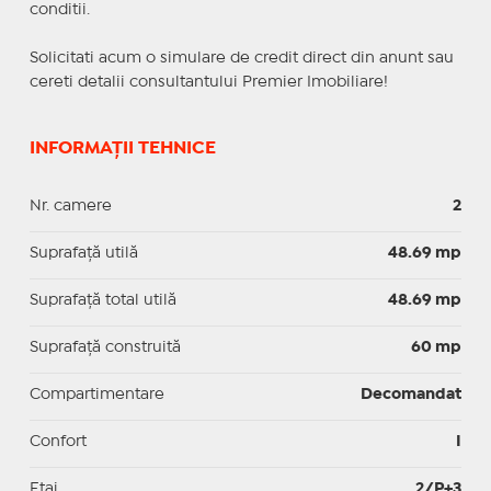
conditii.
Solicitati acum o simulare de credit direct din anunt sau
cereti detalii consultantului Premier Imobiliare!
INFORMAȚII TEHNICE
Nr. camere
2
Suprafaţă utilă
48.69 mp
Suprafaţă total utilă
48.69 mp
Suprafaţă construită
60 mp
Compartimentare
Decomandat
Confort
I
Etaj
2/P+3