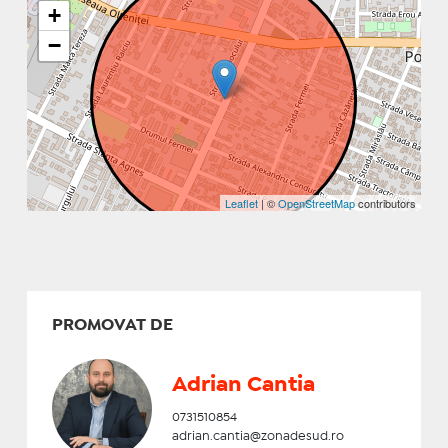
+
−
Leaflet
| ©
OpenStreetMap
contributors
PROMOVAT DE
Adrian Cantia
0731510854
adrian.cantia@zonadesud.ro