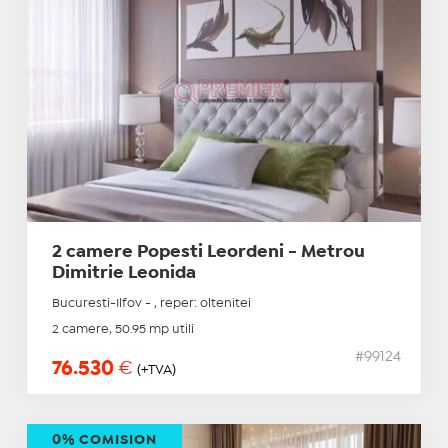
2 camere Popesti Leordeni - Metrou
Dimitrie Leonida
Bucuresti-Ilfov - , reper: oltenitei
2 camere, 50.95 mp utili
#99124
76.530
€
(+TVA)
0% COMISION