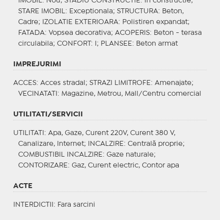
IMOBIL
: Nou;
STADIU CONSTRUCTIE
: In constructie;
STARE IMOBIL
: Exceptionala;
STRUCTURA
: Beton,
Cadre;
IZOLATIE EXTERIOARA
: Polistiren expandat;
FATADA
: Vopsea decorativa;
ACOPERIS
: Beton - terasa
circulabila;
CONFORT
: I;
PLANSEE
: Beton armat
IMPREJURIMI
ACCES
: Acces stradal;
STRAZI LIMITROFE
: Amenajate;
VECINATATI
: Magazine, Metrou, Mall/Centru comercial
UTILITATI/SERVICII
UTILITATI
: Apa, Gaze, Curent 220V, Curent 380 V,
Canalizare, Internet;
INCALZIRE
: Centrală proprie;
COMBUSTIBIL INCALZIRE
: Gaze naturale;
CONTORIZARE
: Gaz, Curent electric, Contor apa
ACTE
INTERDICTII
: Fara sarcini