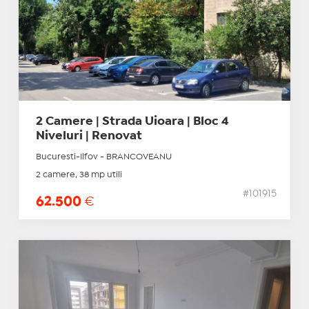
2 Camere | Strada Uioara | Bloc 4
Niveluri | Renovat
Bucuresti-Ilfov - BRANCOVEANU
2 camere, 38 mp utili
#101915
62.500
€