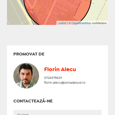
Leaflet
| ©
OpenStreetMap
contributors
PROMOVAT DE
Florin Alecu
0726375629
florin.alecu@zonadesud.ro
CONTACTEAZĂ-NE