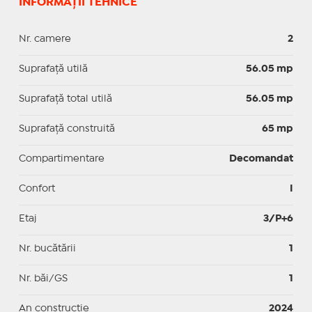
INFORMAȚII TEHNICE
Nr. camere
2
Suprafaţă utilă
56.05 mp
Suprafaţă total utilă
56.05 mp
Suprafaţă construită
65 mp
Compartimentare
Decomandat
Confort
I
Etaj
3/P+6
Nr. bucătării
1
Nr. băi/GS
1
An construcție
2024