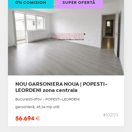
0% COMISION
SUPER OFERTĂ
NOU GARSONIERA NOUA | POPESTI-
LEORDENI zona centrala
Bucuresti-Ilfov - POPESTI-LEORDENI
garsonieră, 45.34 mp utili
#102173
56.694
€