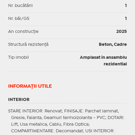
Nr. bucătării
1
Nr. băi/GS
1
An construcție
2025
Structură rezistență
Beton, Cadre
Tip imobil
Amplasat in ansamblu
rezidential
INFORMAŢII UTILE
INTERIOR
STARE INTERIOR
: Renovat;
FINISAJE
: Parchet laminat,
Gresie, Faianta, Geamuri termoizolante - PVC;
DOTARI
:
Lift, Usa metalica, Cablu, Fibra Optica;
COMPARTIMENTARE
: Decomandat;
USI INTERIOR
: