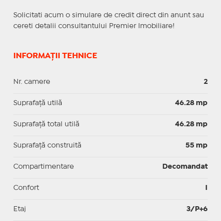
Solicitati acum o simulare de credit direct din anunt sau
cereti detalii consultantului Premier Imobiliare!
INFORMAȚII TEHNICE
Nr. camere
2
Suprafaţă utilă
46.28 mp
Suprafaţă total utilă
46.28 mp
Suprafaţă construită
55 mp
Compartimentare
Decomandat
Confort
I
Etaj
3/P+6