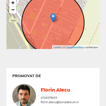
+
−
Leaflet
| ©
OpenStreetMap
contributors
PROMOVAT DE
Florin Alecu
0726375629
florin.alecu@zonadesud.ro