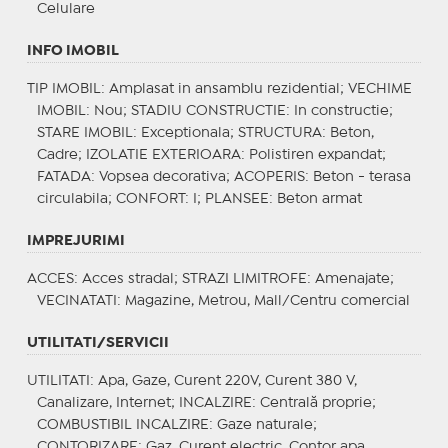
Celulare
INFO IMOBIL
TIP IMOBIL
: Amplasat in ansamblu rezidential;
VECHIME
IMOBIL
: Nou;
STADIU CONSTRUCTIE
: In constructie;
STARE IMOBIL
: Exceptionala;
STRUCTURA
: Beton,
Cadre;
IZOLATIE EXTERIOARA
: Polistiren expandat;
FATADA
: Vopsea decorativa;
ACOPERIS
: Beton - terasa
circulabila;
CONFORT
: I;
PLANSEE
: Beton armat
IMPREJURIMI
ACCES
: Acces stradal;
STRAZI LIMITROFE
: Amenajate;
VECINATATI
: Magazine, Metrou, Mall/Centru comercial
UTILITATI/SERVICII
UTILITATI
: Apa, Gaze, Curent 220V, Curent 380 V,
Canalizare, Internet;
INCALZIRE
: Centrală proprie;
COMBUSTIBIL INCALZIRE
: Gaze naturale;
CONTORIZARE
: Gaz, Curent electric, Contor apa