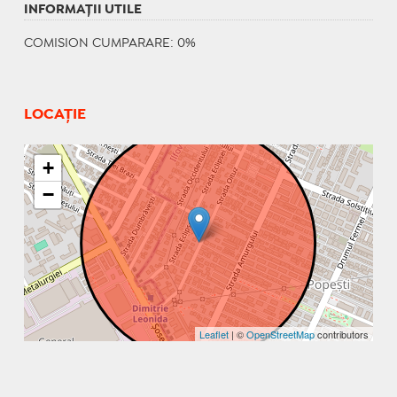
INFORMAŢII UTILE
COMISION CUMPARARE: 0%
LOCAȚIE
+
−
Leaflet
| ©
OpenStreetMap
contributors