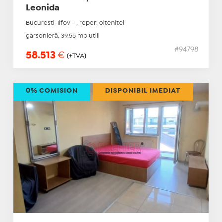
Leonida
Bucuresti-Ilfov - , reper: oltenitei
garsonieră, 39.55 mp utili
#94798
58.513
€
(+TVA)
0% COMISION
DISPONIBIL IMEDIAT