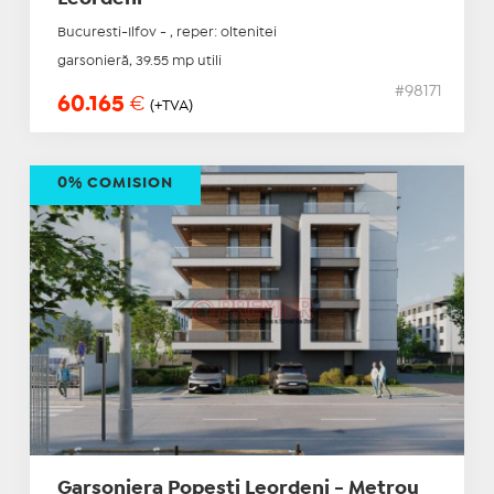
Bucuresti-Ilfov - , reper: oltenitei
garsonieră, 39.55 mp utili
#98171
60.165
€
(+TVA)
0% COMISION
Garsoniera Popesti Leordeni - Metrou