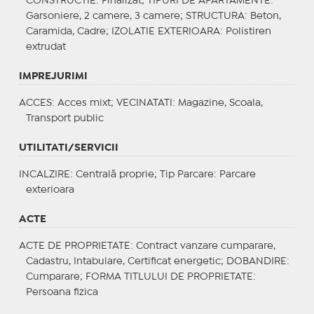
CONSTRUCTIE
: Finalizat;
TIPURI DE APARTAMENTE
:
Garsoniere, 2 camere, 3 camere;
STRUCTURA
: Beton,
Caramida, Cadre;
IZOLATIE EXTERIOARA
: Polistiren
extrudat
IMPREJURIMI
ACCES
: Acces mixt;
VECINATATI
: Magazine, Scoala,
Transport public
UTILITATI/SERVICII
INCALZIRE
: Centrală proprie;
Tip Parcare
: Parcare
exterioara
ACTE
ACTE DE PROPRIETATE
: Contract vanzare cumparare,
Cadastru, Intabulare, Certificat energetic;
DOBANDIRE
:
Cumparare;
FORMA TITLULUI DE PROPRIETATE
:
Persoana fizica