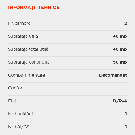
INFORMAȚII TEHNICE
Nr. camere
2
Suprafaţă utilă
40 mp
Suprafaţă total utilă
40 mp
Suprafaţă construită
50 mp
Compartimentare
Decomandat
Confort
-
Etaj
D/P+4
Nr. bucătării
1
Nr. băi/GS
1