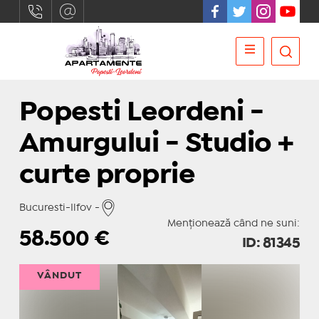
Popesti Leordeni -
Amurgului - Studio +
curte proprie
Bucuresti-Ilfov -
Menționează când ne suni:
58.500
€
ID: 81345
VÂNDUT