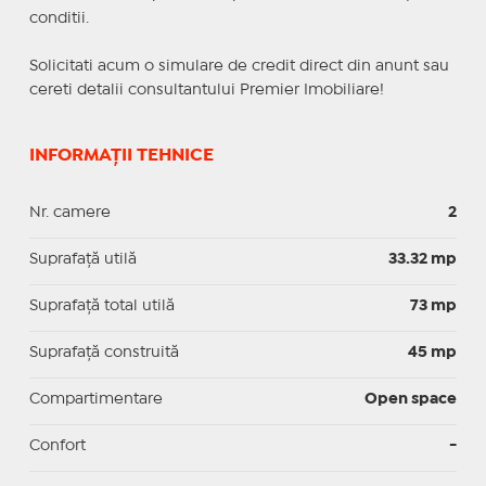
conditii.
Solicitati acum o simulare de credit direct din anunt sau
cereti detalii consultantului Premier Imobiliare!
INFORMAȚII TEHNICE
Nr. camere
2
Suprafaţă utilă
33.32 mp
Suprafaţă total utilă
73 mp
Suprafaţă construită
45 mp
Compartimentare
Open space
Confort
-