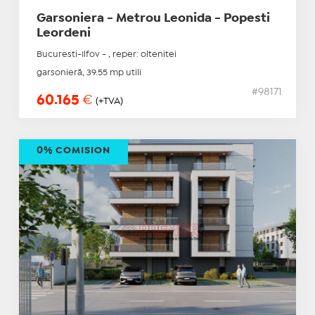
Garsoniera - Metrou Leonida - Popesti
Leordeni
Bucuresti-Ilfov - , reper: oltenitei
garsonieră, 39.55 mp utili
#98171
60.165
€
(+TVA)
0% COMISION