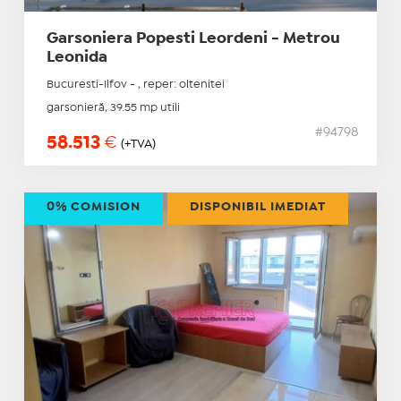
Garsoniera Popesti Leordeni - Metrou
Leonida
Bucuresti-Ilfov - , reper: oltenitei
garsonieră, 39.55 mp utili
#94798
58.513
€
(+TVA)
0% COMISION
DISPONIBIL IMEDIAT