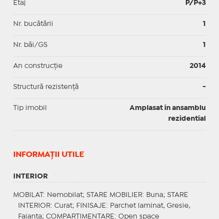
Etaj
P/P+3
Nr. bucătării
1
Nr. băi/GS
1
An construcție
2014
Structură rezistență
-
Tip imobil
Amplasat in ansamblu
rezidential
INFORMAŢII UTILE
INTERIOR
MOBILAT
: Nemobilat;
STARE MOBILIER
: Buna;
STARE
INTERIOR
: Curat;
FINISAJE
: Parchet laminat, Gresie,
Faianta;
COMPARTIMENTARE
: Open space