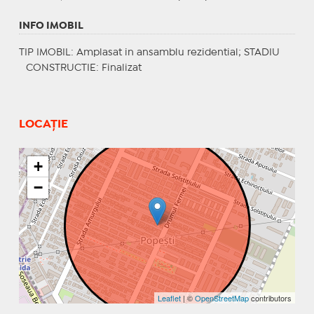
INFO IMOBIL
TIP IMOBIL
: Amplasat in ansamblu rezidential;
STADIU
CONSTRUCTIE
: Finalizat
LOCAȚIE
+
−
Leaflet
| ©
OpenStreetMap
contributors