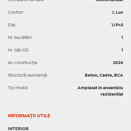
Confort
I, Lux
Etaj
1/P+3
Nr. bucătării
1
Nr. băi/GS
1
An construcție
2024
Structură rezistență
Beton, Cadre, BCA
Tip imobil
Amplasat in ansamblu
rezidential
INFORMAŢII UTILE
INTERIOR