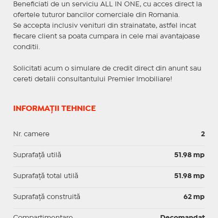
Beneficiati de un serviciu ALL IN ONE, cu acces direct la
ofertele tuturor bancilor comerciale din Romania.
Se accepta inclusiv venituri din strainatate, astfel incat
fiecare client sa poata cumpara in cele mai avantajoase
conditii.
Solicitati acum o simulare de credit direct din anunt sau
cereti detalii consultantului Premier Imobiliare!
INFORMAȚII TEHNICE
Nr. camere
2
Suprafaţă utilă
51.98 mp
Suprafaţă total utilă
51.98 mp
Suprafaţă construită
62 mp
Compartimentare
Decomandat