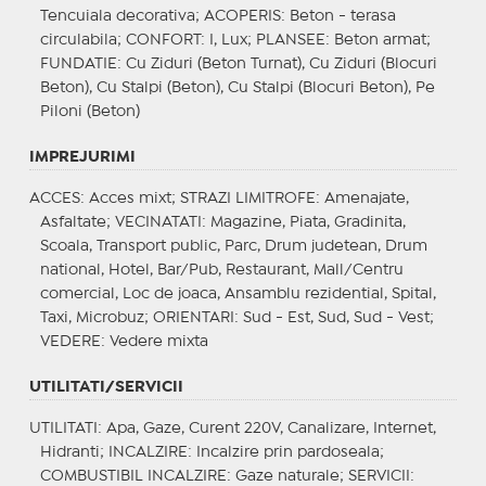
Tencuiala decorativa;
ACOPERIS
: Beton - terasa
circulabila;
CONFORT
: I, Lux;
PLANSEE
: Beton armat;
FUNDATIE
: Cu Ziduri (Beton Turnat), Cu Ziduri (Blocuri
Beton), Cu Stalpi (Beton), Cu Stalpi (Blocuri Beton), Pe
Piloni (Beton)
IMPREJURIMI
ACCES
: Acces mixt;
STRAZI LIMITROFE
: Amenajate,
Asfaltate;
VECINATATI
: Magazine, Piata, Gradinita,
Scoala, Transport public, Parc, Drum judetean, Drum
national, Hotel, Bar/Pub, Restaurant, Mall/Centru
comercial, Loc de joaca, Ansamblu rezidential, Spital,
Taxi, Microbuz;
ORIENTARI
: Sud - Est, Sud, Sud - Vest;
VEDERE
: Vedere mixta
UTILITATI/SERVICII
UTILITATI
: Apa, Gaze, Curent 220V, Canalizare, Internet,
Hidranti;
INCALZIRE
: Incalzire prin pardoseala;
COMBUSTIBIL INCALZIRE
: Gaze naturale;
SERVICII
: