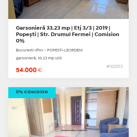
Garsonieră 33.23 mp | Etj 3/3 | 2019 |
Popești | Str. Drumul Fermei | Comision
0%
Bucuresti-Ilfov - POPESTI-LEORDENI
garsonieră, 33.23 mp utili
#102013
54.000
€
0% COMISION