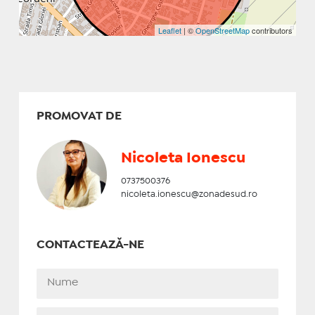
Leaflet
| ©
OpenStreetMap
contributors
PROMOVAT DE
Nicoleta Ionescu
0737500376
nicoleta.ionescu@zonadesud.ro
CONTACTEAZĂ-NE