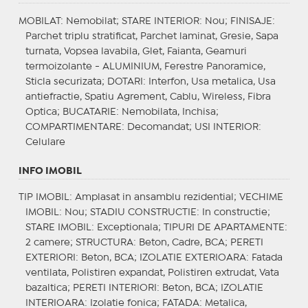
MOBILAT
: Nemobilat;
STARE INTERIOR
: Nou;
FINISAJE
:
Parchet triplu stratificat, Parchet laminat, Gresie, Sapa
turnata, Vopsea lavabila, Glet, Faianta, Geamuri
termoizolante - ALUMINIUM, Ferestre Panoramice,
Sticla securizata;
DOTARI
: Interfon, Usa metalica, Usa
antiefractie, Spatiu Agrement, Cablu, Wireless, Fibra
Optica;
BUCATARIE
: Nemobilata, Inchisa;
COMPARTIMENTARE
: Decomandat;
USI INTERIOR
:
Celulare
INFO IMOBIL
TIP IMOBIL
: Amplasat in ansamblu rezidential;
VECHIME
IMOBIL
: Nou;
STADIU CONSTRUCTIE
: In constructie;
STARE IMOBIL
: Exceptionala;
TIPURI DE APARTAMENTE
:
2 camere;
STRUCTURA
: Beton, Cadre, BCA;
PERETI
EXTERIORI
: Beton, BCA;
IZOLATIE EXTERIOARA
: Fatada
ventilata, Polistiren expandat, Polistiren extrudat, Vata
bazaltica;
PERETI INTERIORI
: Beton, BCA;
IZOLATIE
INTERIOARA
: Izolatie fonica;
FATADA
: Metalica,