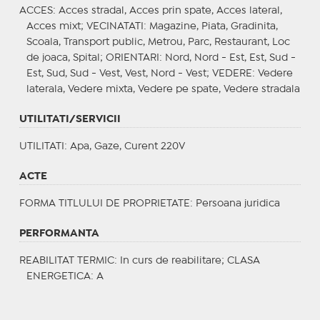
ACCES
: Acces stradal, Acces prin spate, Acces lateral,
Acces mixt;
VECINATATI
: Magazine, Piata, Gradinita,
Scoala, Transport public, Metrou, Parc, Restaurant, Loc
de joaca, Spital;
ORIENTARI
: Nord, Nord - Est, Est, Sud -
Est, Sud, Sud - Vest, Vest, Nord - Vest;
VEDERE
: Vedere
laterala, Vedere mixta, Vedere pe spate, Vedere stradala
UTILITATI/SERVICII
UTILITATI
: Apa, Gaze, Curent 220V
ACTE
FORMA TITLULUI DE PROPRIETATE
: Persoana juridica
PERFORMANTA
REABILITAT TERMIC
: In curs de reabilitare;
CLASA
ENERGETICA
: A