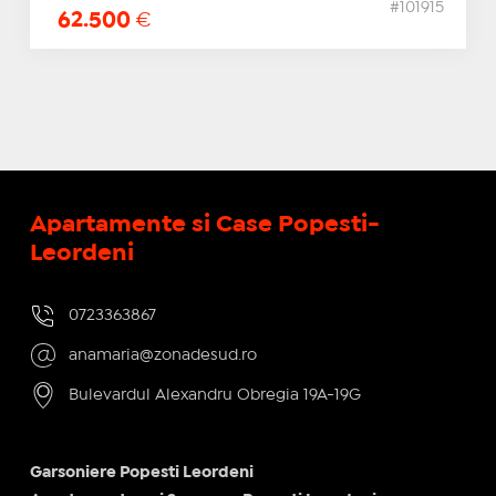
#101915
62.500
€
Apartamente si Case Popesti-
Leordeni
0723363867
anamaria@zonadesud.ro
Bulevardul Alexandru Obregia 19A-19G
Garsoniere Popesti Leordeni