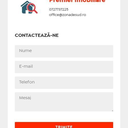
Premier Imobiliare
0727737225
office@zonadesud.ro
CONTACTEAZĂ-NE