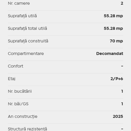
Nr. camere
2
Suprafaţă utilă
55.28 mp
Suprafaţă total utilă
55.28 mp
Suprafaţă construită
70 mp
Compartimentare
Decomandat
Confort
-
Etaj
2/P+6
Nr. bucătării
1
Nr. băi/GS
1
An construcție
2025
Structură rezistență
-