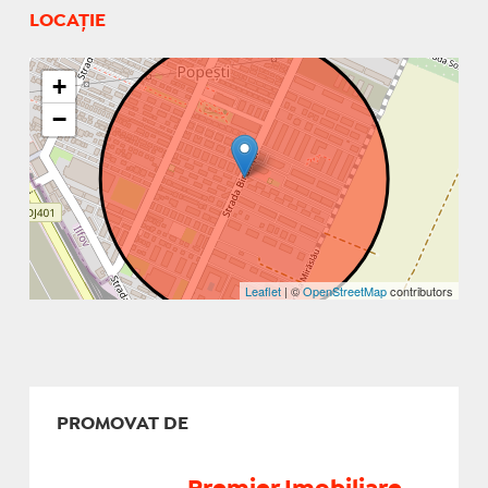
LOCAȚIE
+
−
Leaflet
| ©
OpenStreetMap
contributors
PROMOVAT DE