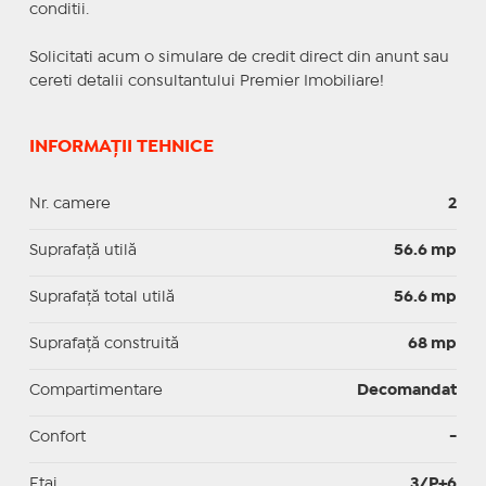
conditii.
Solicitati acum o simulare de credit direct din anunt sau
cereti detalii consultantului Premier Imobiliare!
INFORMAȚII TEHNICE
Nr. camere
2
Suprafaţă utilă
56.6 mp
Suprafaţă total utilă
56.6 mp
Suprafaţă construită
68 mp
Compartimentare
Decomandat
Confort
-
Etaj
3/P+6