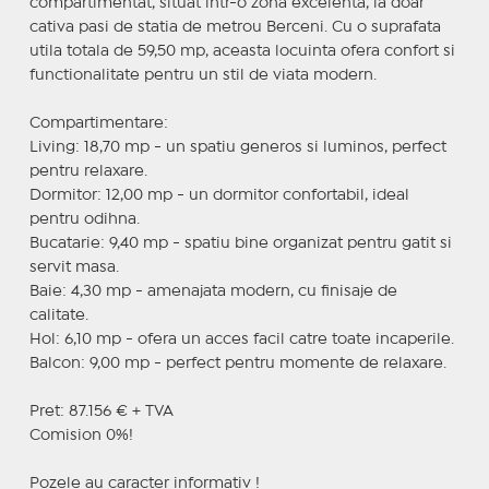
compartimentat, situat intr-o zona excelenta, la doar
cativa pasi de statia de metrou Berceni. Cu o suprafata
utila totala de 59,50 mp, aceasta locuinta ofera confort si
functionalitate pentru un stil de viata modern.
Compartimentare:
Living: 18,70 mp - un spatiu generos si luminos, perfect
pentru relaxare.
Dormitor: 12,00 mp - un dormitor confortabil, ideal
pentru odihna.
Bucatarie: 9,40 mp - spatiu bine organizat pentru gatit si
servit masa.
Baie: 4,30 mp - amenajata modern, cu finisaje de
calitate.
Hol: 6,10 mp - ofera un acces facil catre toate incaperile.
Balcon: 9,00 mp - perfect pentru momente de relaxare.
Pret: 87.156 € + TVA
Comision 0%!
Pozele au caracter informativ !