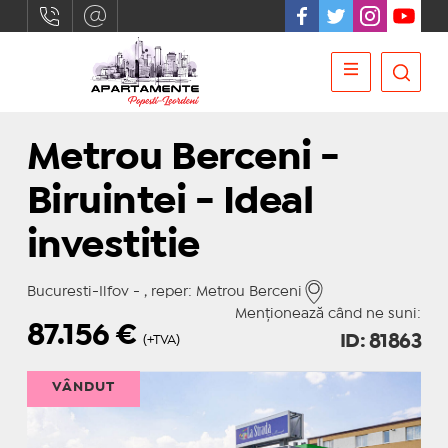
Metrou Berceni -
Biruintei - Ideal
investitie
Bucuresti-Ilfov - , reper: Metrou Berceni
Menționează când ne suni:
87.156
€
ID: 81863
(+TVA)
VÂNDUT