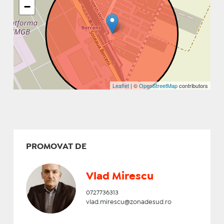
−
Leaflet
| ©
OpenStreetMap
contributors
PROMOVAT DE
Vlad Mirescu
0727736313
vlad.mirescu@zonadesud.ro