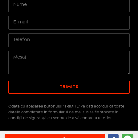
Odată cu apăsarea butonului "TRIMITE" vă daţi acordul ca toate
datele completate în formularul de mai sus să fie stocate în
condiţii de siguranţă cu scopul de a vă contacta ulterior.
Site realizat pe platforma
IMOPEDIA.ro - Anunțuri