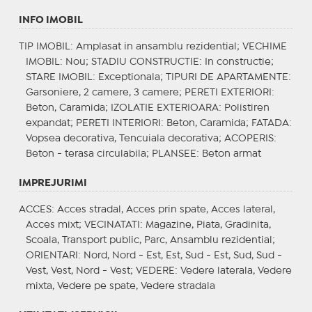
INFO IMOBIL
TIP IMOBIL
: Amplasat in ansamblu rezidential;
VECHIME
IMOBIL
: Nou;
STADIU CONSTRUCTIE
: In constructie;
STARE IMOBIL
: Exceptionala;
TIPURI DE APARTAMENTE
:
Garsoniere, 2 camere, 3 camere;
PERETI EXTERIORI
:
Beton, Caramida;
IZOLATIE EXTERIOARA
: Polistiren
expandat;
PERETI INTERIORI
: Beton, Caramida;
FATADA
:
Vopsea decorativa, Tencuiala decorativa;
ACOPERIS
:
Beton - terasa circulabila;
PLANSEE
: Beton armat
IMPREJURIMI
ACCES
: Acces stradal, Acces prin spate, Acces lateral,
Acces mixt;
VECINATATI
: Magazine, Piata, Gradinita,
Scoala, Transport public, Parc, Ansamblu rezidential;
ORIENTARI
: Nord, Nord - Est, Est, Sud - Est, Sud, Sud -
Vest, Vest, Nord - Vest;
VEDERE
: Vedere laterala, Vedere
mixta, Vedere pe spate, Vedere stradala