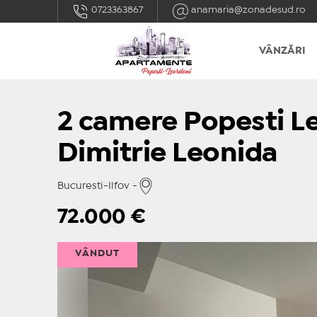
0723363867
anamaria@zonadesud.ro
VÂNZĂRI
2 camere Popesti L
Dimitrie Leonida
Bucuresti-Ilfov -
72.000
€
VÂNDUT