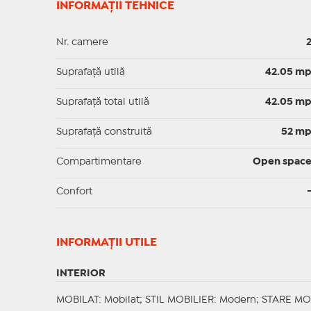
INFORMAȚII TEHNICE
Nr. camere
Suprafaţă utilă
42.05 m
Suprafaţă total utilă
42.05 m
Suprafaţă construită
52 m
Compartimentare
Open spac
Confort
INFORMAŢII UTILE
INTERIOR
MOBILAT
: Mobilat;
STIL MOBILIER
: Modern;
STARE MO