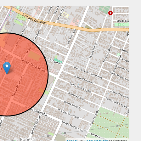
Leaflet
| ©
OpenStreetMap
contributors