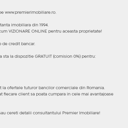
 pe www.premierimobiliare.ro.
tanta imobiliara din 1994.
a acum VIZIONARE ONLINE pentru aceasta proprietate!
p de credit bancar.
 sta la dispozitie GRATUIT (comision 0%) pentru:
t la ofertele tuturor bancilor comerciale din Romania.
ncat fiecare client sa poata cumpara in cele mai avantajoase
sau cereti detalii consultantului Premier Imobiliare!