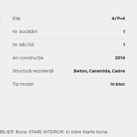
2
Etaj
4/P+4
p
Nr. bucătării
1
p
Nr. băi/GS
1
p
An construcție
2014
e
Structură rezistență
Beton, Caramida, Cadre
-
Tip imobil
In bloc
BILIER
: Buna;
STARE INTERIOR
: In stare foarte buna;