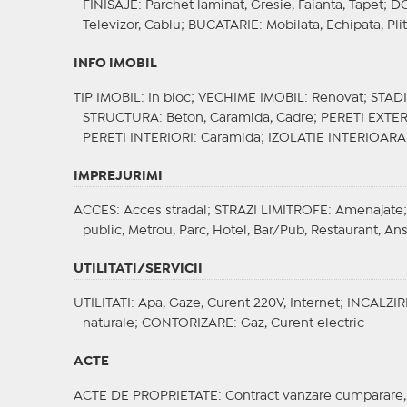
FINISAJE
: Parchet laminat, Gresie, Faianta, Tapet;
DO
Televizor, Cablu;
BUCATARIE
: Mobilata, Echipata, Pli
INFO IMOBIL
TIP IMOBIL
: In bloc;
VECHIME IMOBIL
: Renovat;
STAD
STRUCTURA
: Beton, Caramida, Cadre;
PERETI EXTER
PERETI INTERIORI
: Caramida;
IZOLATIE INTERIOARA
IMPREJURIMI
ACCES
: Acces stradal;
STRAZI LIMITROFE
: Amenajate
public, Metrou, Parc, Hotel, Bar/Pub, Restaurant, Ans
UTILITATI/SERVICII
UTILITATI
: Apa, Gaze, Curent 220V, Internet;
INCALZIR
naturale;
CONTORIZARE
: Gaz, Curent electric
ACTE
ACTE DE PROPRIETATE
: Contract vanzare cumparare, 