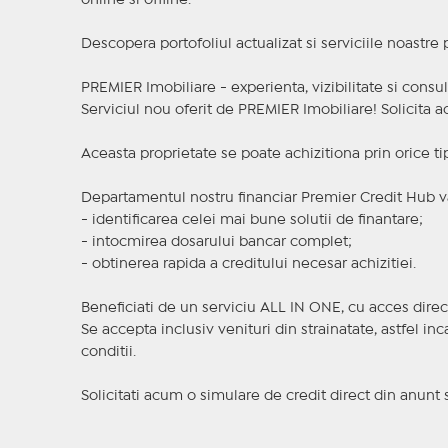
online si offline.
Descopera portofoliul actualizat si serviciile noastre
PREMIER Imobiliare - experienta, vizibilitate si consul
Serviciul nou oferit de PREMIER Imobiliare! Solicit
Aceasta proprietate se poate achizitiona prin orice ti
Departamentul nostru financiar Premier Credit Hub va
- identificarea celei mai bune solutii de finantare;
- intocmirea dosarului bancar complet;
- obtinerea rapida a creditului necesar achizitiei.
Beneficiati de un serviciu ALL IN ONE, cu acces direc
Se accepta inclusiv venituri din strainatate, astfel i
conditii.
Solicitati acum o simulare de credit direct din anunt 