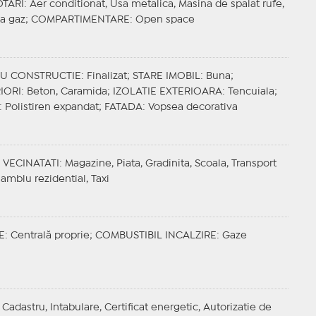
TARI
: Aer conditionat, Usa metalica, Masina de spalat rufe,
ta gaz;
COMPARTIMENTARE
: Open space
IU CONSTRUCTIE
: Finalizat;
STARE IMOBIL
: Buna;
IORI
: Beton, Caramida;
IZOLATIE EXTERIOARA
: Tencuiala;
: Polistiren expandat;
FATADA
: Vopsea decorativa
;
VECINATATI
: Magazine, Piata, Gradinita, Scoala, Transport
amblu rezidential, Taxi
E
: Centrală proprie;
COMBUSTIBIL INCALZIRE
: Gaze
Cadastru, Intabulare, Certificat energetic, Autorizatie de