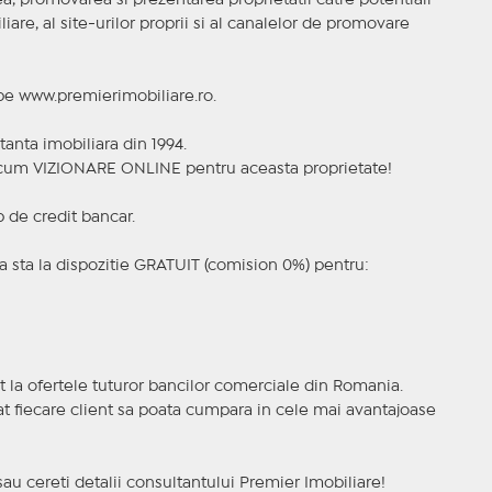
, promovarea si prezentarea proprietatii catre potentiali
iare, al site-urilor proprii si al canalelor de promovare
 pe www.premierimobiliare.ro.
tanta imobiliara din 1994.
a acum VIZIONARE ONLINE pentru aceasta proprietate!
p de credit bancar.
 sta la dispozitie GRATUIT (comision 0%) pentru:
t la ofertele tuturor bancilor comerciale din Romania.
ncat fiecare client sa poata cumpara in cele mai avantajoase
sau cereti detalii consultantului Premier Imobiliare!