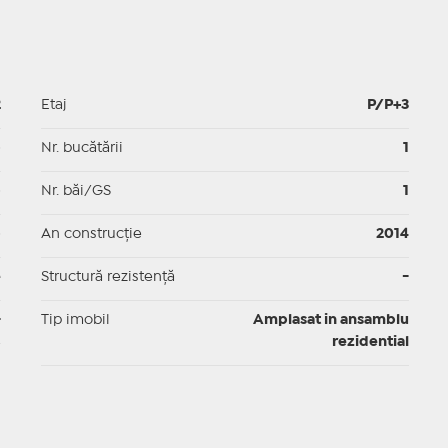
2
Etaj
P/P+3
p
Nr. bucătării
1
p
Nr. băi/GS
1
p
An construcție
2014
e
Structură rezistență
-
-
Tip imobil
Amplasat in ansamblu
rezidential