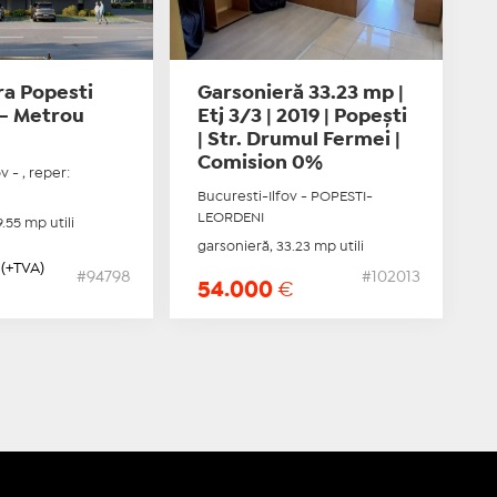
ra Popesti
Garsonieră 33.23 mp |
 - Metrou
Etj 3/3 | 2019 | Popești
| Str. Drumul Fermei |
Comision 0%
v - , reper:
Bucuresti-Ilfov - POPESTI-
LEORDENI
.55 mp utili
garsonieră, 33.23 mp utili
(+TVA)
#94798
#102013
54.000
€