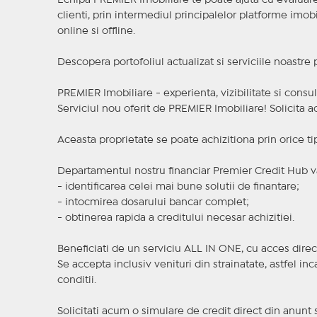
Echipa PREMIER Imobiliare te poate ajuta cu evaluarea
clienti, prin intermediul principalelor platforme imobil
online si offline.
Descopera portofoliul actualizat si serviciile noastre
PREMIER Imobiliare - experienta, vizibilitate si consul
Serviciul nou oferit de PREMIER Imobiliare! Solicit
Aceasta proprietate se poate achizitiona prin orice ti
Departamentul nostru financiar Premier Credit Hub va
- identificarea celei mai bune solutii de finantare;
- intocmirea dosarului bancar complet;
- obtinerea rapida a creditului necesar achizitiei.
Beneficiati de un serviciu ALL IN ONE, cu acces direc
Se accepta inclusiv venituri din strainatate, astfel i
conditii.
Solicitati acum o simulare de credit direct din anunt 