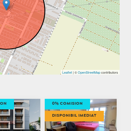
Leaflet
| ©
OpenStreetMap
contributors
ION
0% COMISION
DISPONIBIL IMEDIAT