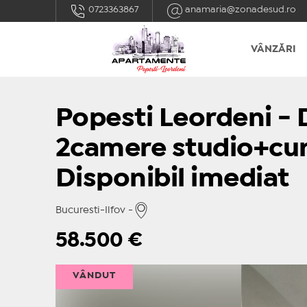
0723363867
anamaria@zonadesud.ro
VÂNZĂRI
Popesti Leordeni -
2camere studio+cur
Disponibil imediat
Bucuresti-Ilfov -
58.500
€
VÂNDUT