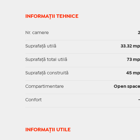
INFORMAȚII TEHNICE
Nr. camere
Suprafaţă utilă
33.32 m
Suprafaţă total utilă
73 m
Suprafaţă construită
45 m
Compartimentare
Open spac
Confort
INFORMAŢII UTILE