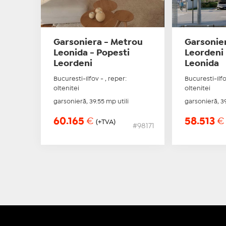
Garsoniera - Metrou
Garsonie
Leonida - Popesti
Leordeni
Leordeni
Leonida
Bucuresti-Ilfov - , reper:
Bucuresti-Ilfo
oltenitei
oltenitei
garsonieră, 39.55 mp utili
garsonieră, 39
60.165
€
58.513
€
(+TVA)
#98171