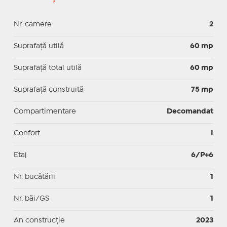
Nr. camere
2
Suprafaţă utilă
60 mp
Suprafaţă total utilă
60 mp
Suprafaţă construită
75 mp
Compartimentare
Decomandat
Confort
I
Etaj
6/P+6
Nr. bucătării
1
Nr. băi/GS
1
An construcție
2023