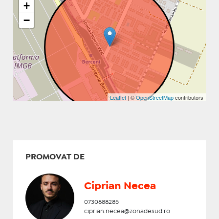
+
−
Leaflet
| ©
OpenStreetMap
contributors
PROMOVAT DE
Ciprian Necea
0730888285
ciprian.necea@zonadesud.ro