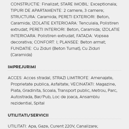
CONSTRUCTIE
: Finalizat;
STARE IMOBIL
: Exceptionala;
TIPURI DE APARTAMENTE
: 2 camere, 3 camere;
STRUCTURA
: Caramida;
PERETI EXTERIORI
: Beton,
Caramida;
IZOLATIE EXTERIOARA
: Tencuiala, Polistiren
extrudat;
PERETI INTERIORI
: Beton, Caramida;
IZOLATIE
INTERIOARA
: Polistiren extrudat;
FATADA
: Vopsea
decorativa;
CONFORT
: I;
PLANSEE
: Beton armat;
FUNDATIE
: Cu Ziduri (Beton Turnat), Cu Ziduri
(Caramida)
IMPREJURIMI
ACCES
: Acces stradal;
STRAZI LIMITROFE
: Amenajate,
Proprietate publica, Asfaltate;
VECINATATI
: Magazine,
Piata, Gradinita, Scoala, Transport public, Metrou, Parc,
Autostrada, Bar/Pub, Loc de joaca, Ansamblu
rezidential, Spital
UTILITATI/SERVICII
UTILITATI
: Apa, Gaze, Curent 220V, Canalizare;