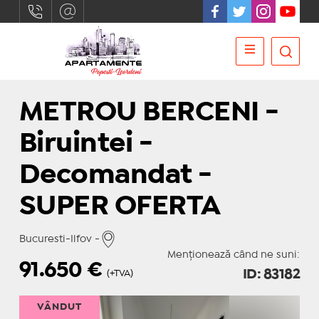
METROU BERCENI -
Biruintei -
Decomandat -
SUPER OFERTA
Bucuresti-Ilfov -
Menționează când ne suni:
91.650
€
ID: 83182
(+TVA)
VÂNDUT