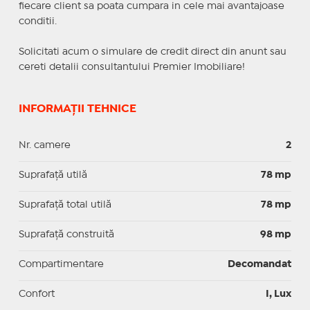
fiecare client sa poata cumpara in cele mai avantajoase
conditii.
Solicitati acum o simulare de credit direct din anunt sau
cereti detalii consultantului Premier Imobiliare!
INFORMAȚII TEHNICE
Nr. camere
2
Suprafaţă utilă
78 mp
Suprafaţă total utilă
78 mp
Suprafaţă construită
98 mp
Compartimentare
Decomandat
Confort
I, Lux