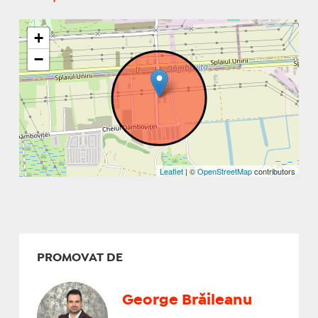
+
−
Leaflet
| ©
OpenStreetMap
contributors
PROMOVAT DE
George Brăileanu