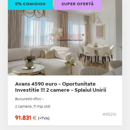
0% COMISION
SUPER OFERTĂ
Avans 4590 euro - Oportunitate
Investitie !!! 2 camere - Splaiul Unirii
Bucuresti-Ilfov -
2 camere, 71 mp utili
#95210
91.831
€
(+TVA)