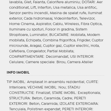
lavabila, Glet, Faianta, Calorifere aluminiu;
DOTARI
: Aer
conditionat, Lift, Interfon, Usa metalica, Usa antifoc,
Senzor pentru incendii, Masina de spalat rufe, Iluminat
exterior, Cada hidromasaj, Videointerfon, Televizor,
Home Cinema, Aspirator, Cablu, Wireless, Fibra Optica,
Iluminare cu spoturi, Foisor in gradina, Sistem
Stropitoare, Luminator;
BUCATARIE
: Mobilata, Modern
mobilata, Echipata, Combina frigorifica, Frigider, Cuptor
microunde, Aragaz, Cuptor gaz, Cuptor electric, Hota,
Cafetiera, Congelator, Partial Mobilata;
COMPARTIMENTARE
: Decomandat;
USI INTERIOR
:
Celulare;
Camere speciale
: Birou, Camera Atelier
INFO IMOBIL
TIP IMOBIL
: Amplasat in ansamblu rezidential;
CURTE
:
Interioara;
VECHIME IMOBIL
: Nou;
STADIU
CONSTRUCTIE
: Finalizat;
STARE IMOBIL
: Exceptionala;
STRUCTURA
: Beton, Caramida, Cadre;
PERETI
EXTERIORI
: Beton, Caramida;
IZOLATIE EXTERIOARA
:
Tencuiala, Polistiren expandat;
PERETI INTERIORI
: