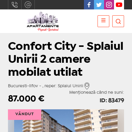
Confort City - Splaiul
Unirii 2 camere
mobilat utilat
Bucuresti-Ilfov - , reper: Splaiul Unirii
Menționează când ne suni:
87.000
€
ID: 83479
VÂNDUT