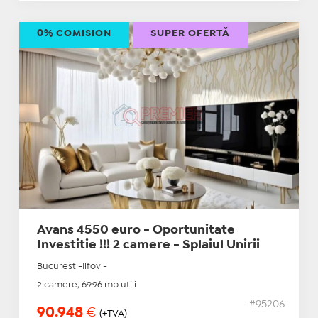
0% COMISION
SUPER OFERTĂ
Avans 4550 euro - Oportunitate
Investitie !!! 2 camere - Splaiul Unirii
Bucuresti-Ilfov -
2 camere, 69.96 mp utili
#95206
90.948
€
(+TVA)