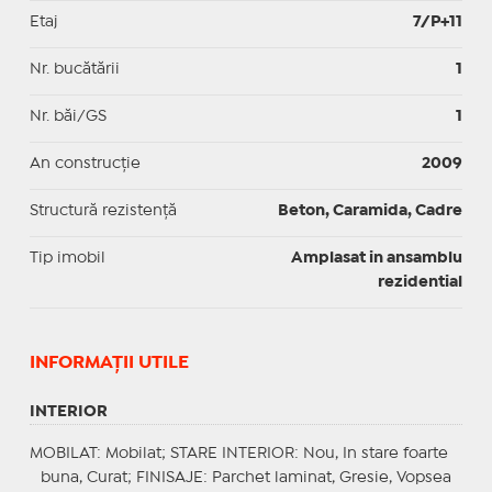
Etaj
7/P+11
Nr. bucătării
1
Nr. băi/GS
1
An construcție
2009
Structură rezistență
Beton, Caramida, Cadre
Tip imobil
Amplasat in ansamblu
rezidential
INFORMAŢII UTILE
INTERIOR
MOBILAT
: Mobilat;
STARE INTERIOR
: Nou, In stare foarte
buna, Curat;
FINISAJE
: Parchet laminat, Gresie, Vopsea