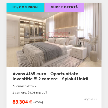
0% COMISION
SUPER OFERTĂ
Avans 4165 euro - Oportunitate
Investitie !!! 2 camere - Splaiul Unirii
Bucuresti-Ilfov -
2 camere, 64.08 mp utili
#95208
83.304
€
(+TVA)