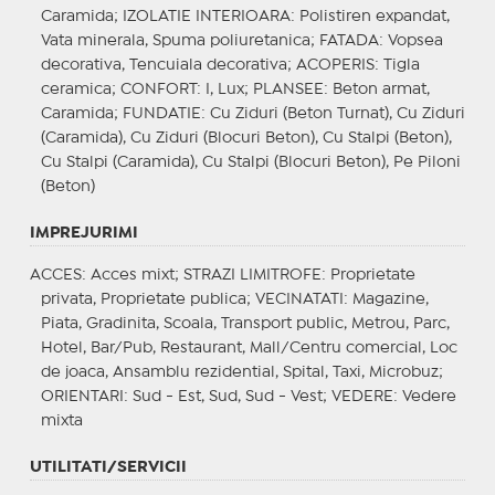
Caramida;
IZOLATIE INTERIOARA
: Polistiren expandat,
Vata minerala, Spuma poliuretanica;
FATADA
: Vopsea
decorativa, Tencuiala decorativa;
ACOPERIS
: Tigla
ceramica;
CONFORT
: I, Lux;
PLANSEE
: Beton armat,
Caramida;
FUNDATIE
: Cu Ziduri (Beton Turnat), Cu Ziduri
(Caramida), Cu Ziduri (Blocuri Beton), Cu Stalpi (Beton),
Cu Stalpi (Caramida), Cu Stalpi (Blocuri Beton), Pe Piloni
(Beton)
IMPREJURIMI
ACCES
: Acces mixt;
STRAZI LIMITROFE
: Proprietate
privata, Proprietate publica;
VECINATATI
: Magazine,
Piata, Gradinita, Scoala, Transport public, Metrou, Parc,
Hotel, Bar/Pub, Restaurant, Mall/Centru comercial, Loc
de joaca, Ansamblu rezidential, Spital, Taxi, Microbuz;
ORIENTARI
: Sud - Est, Sud, Sud - Vest;
VEDERE
: Vedere
mixta
UTILITATI/SERVICII