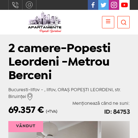
2 camere-Popesti
Leordeni -Metrou
Berceni
Bucuresti-Ilfov - , Ilfov, ORAŞ POPEŞTI LEORDENI, str.
Biruinţei
Menționează când ne suni:
69.357
€
ID: 84753
(+TVA)
VÂNDUT