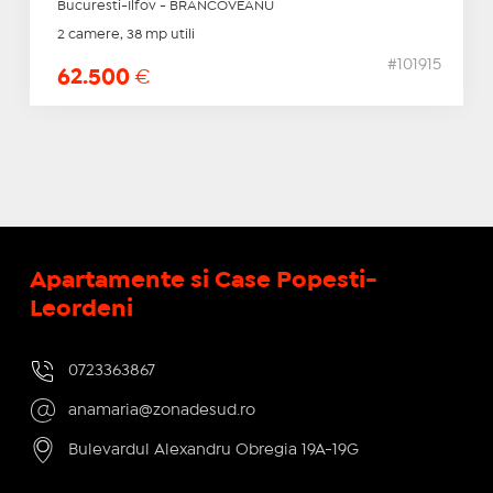
Bucuresti-Ilfov - BRANCOVEANU
2 camere, 38 mp utili
#101915
62.500
€
Apartamente si Case Popesti-
Leordeni
0723363867
anamaria@zonadesud.ro
Bulevardul Alexandru Obregia 19A-19G