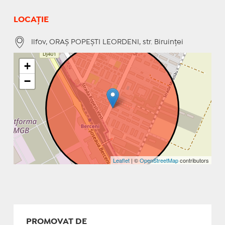
LOCAȚIE
Ilfov, ORAŞ POPEŞTI LEORDENI, str. Biruinţei
+
−
Leaflet
| ©
OpenStreetMap
contributors
PROMOVAT DE