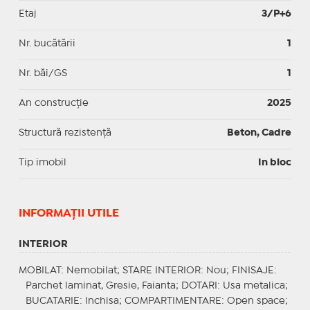
Etaj
3/P+6
Nr. bucătării
1
Nr. băi/GS
1
An construcție
2025
Structură rezistență
Beton, Cadre
Tip imobil
In bloc
INFORMAŢII UTILE
INTERIOR
MOBILAT
: Nemobilat;
STARE INTERIOR
: Nou;
FINISAJE
:
Parchet laminat, Gresie, Faianta;
DOTARI
: Usa metalica;
BUCATARIE
: Inchisa;
COMPARTIMENTARE
: Open space;