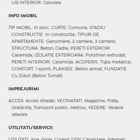
USI INTERIOR
: Celulare
INFO IMOBIL
TIP IMOBIL
: In bloc;
CURTE
: Comuna;
STADIU
CONSTRUCTIE
: In constructie;
TIPURI DE
APARTAMENTE
: Garsoniere, 2 camere, 3 camere;
STRUCTURA
: Beton, Cadre;
PERETI EXTERIORI
:
Caramida;
IZOLATIE EXTERIOARA
: Polistiren extrudat;
PERETI INTERIORI
: Caramida;
ACOPERIS
: Tigla metalica;
CONFORT
: I sporit;
PLANSEE
: Beton armat;
FUNDATIE
:
Cu Ziduri (Beton Turnat)
IMPREJURIMI
ACCES
: Acces stradal;
VECINATATI
: Magazine, Piata,
Gradinita, Transport public, Metrou;
VEDERE
: Vedere
laterala
UTILITATI/SERVICII
UTILITATI
: Apa, Gaze, Curent 220V, Canalizare, Internet;