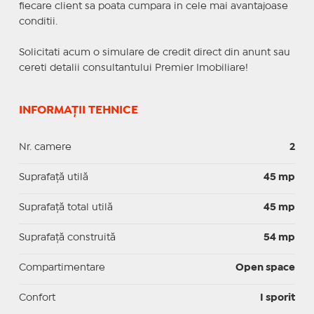
fiecare client sa poata cumpara in cele mai avantajoase
conditii.
Solicitati acum o simulare de credit direct din anunt sau
cereti detalii consultantului Premier Imobiliare!
INFORMAȚII TEHNICE
Nr. camere
2
Suprafaţă utilă
45 mp
Suprafaţă total utilă
45 mp
Suprafaţă construită
54 mp
Compartimentare
Open space
Confort
I sporit