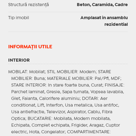
Structură rezistență
Beton, Caramida, Cadre
Tip imobil
Amplasat in ansamblu
rezidential
INFORMAŢII UTILE
INTERIOR
MOBILAT
: Mobilat;
STIL MOBILIER
: Modern;
STARE
MOBILIER
: Buna;
MATERIALE MOBILIER
: Pal/Pfl, MDF;
STARE INTERIOR
: In stare foarte buna, Curat;
FINISAJE
:
Parchet laminat, Gresie, Sapa turnata, Vopsea lavabila,
Glet, Faianta, Calorifere aluminiu;
DOTARI
: Aer
conditionat, Lift, Interfon, Usa metalica, Usa antifoc,
Usa antiefractie, Televizor, Aspirator, Cablu, Fibra
Optica;
BUCATARIE
: Mobilata, Modern mobilata,
Echipata, Complet echipata, Frigider, Aragaz, Cuptor
electric, Hota, Congelator;
COMPARTIMENTARE
: