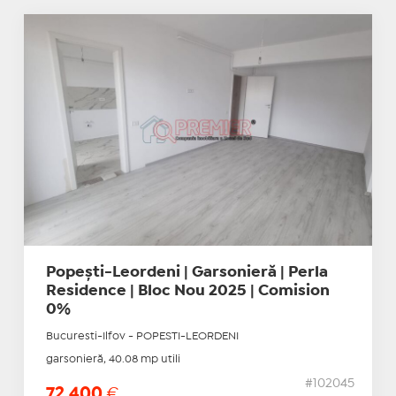
Popești-Leordeni | Garsonieră | Perla
Residence | Bloc Nou 2025 | Comision
0%
Bucuresti-Ilfov - POPESTI-LEORDENI
garsonieră, 40.08 mp utili
#102045
72.400
€