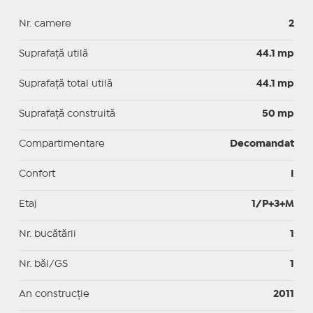
Nr. camere
2
Suprafaţă utilă
44.1 mp
Suprafaţă total utilă
44.1 mp
Suprafaţă construită
50 mp
Compartimentare
Decomandat
Confort
I
Etaj
1/P+3+M
Nr. bucătării
1
Nr. băi/GS
1
An construcție
2011