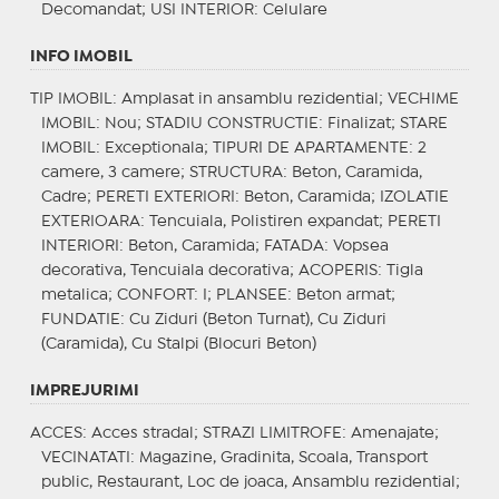
Decomandat;
USI INTERIOR
: Celulare
INFO IMOBIL
TIP IMOBIL
: Amplasat in ansamblu rezidential;
VECHIME
IMOBIL
: Nou;
STADIU CONSTRUCTIE
: Finalizat;
STARE
IMOBIL
: Exceptionala;
TIPURI DE APARTAMENTE
: 2
camere, 3 camere;
STRUCTURA
: Beton, Caramida,
Cadre;
PERETI EXTERIORI
: Beton, Caramida;
IZOLATIE
EXTERIOARA
: Tencuiala, Polistiren expandat;
PERETI
INTERIORI
: Beton, Caramida;
FATADA
: Vopsea
decorativa, Tencuiala decorativa;
ACOPERIS
: Tigla
metalica;
CONFORT
: I;
PLANSEE
: Beton armat;
FUNDATIE
: Cu Ziduri (Beton Turnat), Cu Ziduri
(Caramida), Cu Stalpi (Blocuri Beton)
IMPREJURIMI
ACCES
: Acces stradal;
STRAZI LIMITROFE
: Amenajate;
VECINATATI
: Magazine, Gradinita, Scoala, Transport
public, Restaurant, Loc de joaca, Ansamblu rezidential;