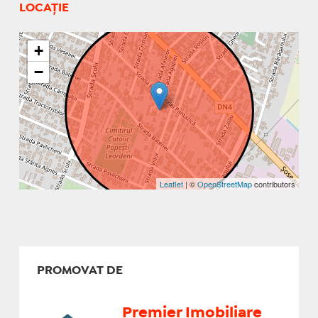
LOCAȚIE
+
−
Leaflet
| ©
OpenStreetMap
contributors
PROMOVAT DE
Premier Imobiliare