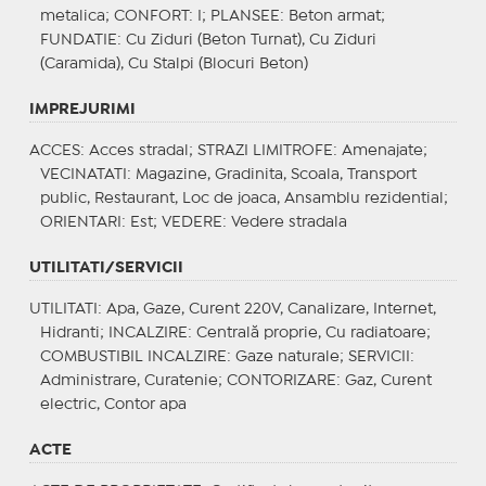
metalica;
CONFORT
: I;
PLANSEE
: Beton armat;
FUNDATIE
: Cu Ziduri (Beton Turnat), Cu Ziduri
(Caramida), Cu Stalpi (Blocuri Beton)
IMPREJURIMI
ACCES
: Acces stradal;
STRAZI LIMITROFE
: Amenajate;
VECINATATI
: Magazine, Gradinita, Scoala, Transport
public, Restaurant, Loc de joaca, Ansamblu rezidential;
ORIENTARI
: Est;
VEDERE
: Vedere stradala
UTILITATI/SERVICII
UTILITATI
: Apa, Gaze, Curent 220V, Canalizare, Internet,
Hidranti;
INCALZIRE
: Centrală proprie, Cu radiatoare;
COMBUSTIBIL INCALZIRE
: Gaze naturale;
SERVICII
:
Administrare, Curatenie;
CONTORIZARE
: Gaz, Curent
electric, Contor apa
ACTE