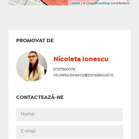
Leaflet
| ©
OpenStreetMap
contributors
PROMOVAT DE
Nicoleta Ionescu
0737500376
nicoleta.ionescu@zonadesud.ro
CONTACTEAZĂ-NE