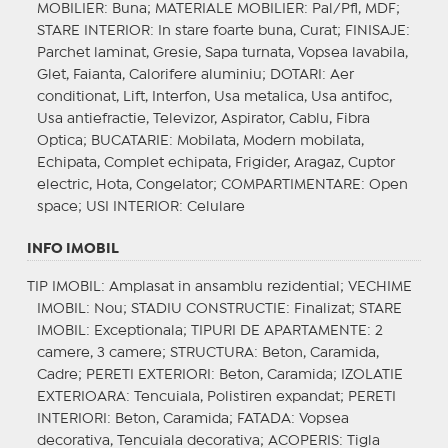
MOBILIER
: Buna;
MATERIALE MOBILIER
: Pal/Pfl, MDF;
STARE INTERIOR
: In stare foarte buna, Curat;
FINISAJE
:
Parchet laminat, Gresie, Sapa turnata, Vopsea lavabila,
Glet, Faianta, Calorifere aluminiu;
DOTARI
: Aer
conditionat, Lift, Interfon, Usa metalica, Usa antifoc,
Usa antiefractie, Televizor, Aspirator, Cablu, Fibra
Optica;
BUCATARIE
: Mobilata, Modern mobilata,
Echipata, Complet echipata, Frigider, Aragaz, Cuptor
electric, Hota, Congelator;
COMPARTIMENTARE
: Open
space;
USI INTERIOR
: Celulare
INFO IMOBIL
TIP IMOBIL
: Amplasat in ansamblu rezidential;
VECHIME
IMOBIL
: Nou;
STADIU CONSTRUCTIE
: Finalizat;
STARE
IMOBIL
: Exceptionala;
TIPURI DE APARTAMENTE
: 2
camere, 3 camere;
STRUCTURA
: Beton, Caramida,
Cadre;
PERETI EXTERIORI
: Beton, Caramida;
IZOLATIE
EXTERIOARA
: Tencuiala, Polistiren expandat;
PERETI
INTERIORI
: Beton, Caramida;
FATADA
: Vopsea
decorativa, Tencuiala decorativa;
ACOPERIS
: Tigla