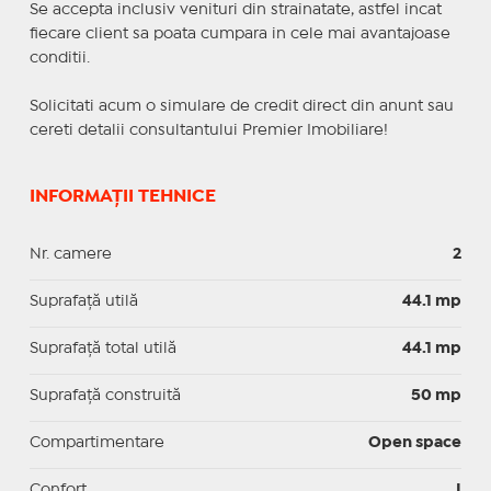
Se accepta inclusiv venituri din strainatate, astfel incat
fiecare client sa poata cumpara in cele mai avantajoase
conditii.
Solicitati acum o simulare de credit direct din anunt sau
cereti detalii consultantului Premier Imobiliare!
INFORMAȚII TEHNICE
Nr. camere
2
Suprafaţă utilă
44.1 mp
Suprafaţă total utilă
44.1 mp
Suprafaţă construită
50 mp
Compartimentare
Open space
Confort
I