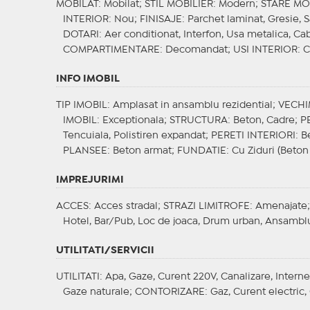
MOBILAT
: Mobilat;
STIL MOBILIER
: Modern;
STARE MO
INTERIOR
: Nou;
FINISAJE
: Parchet laminat, Gresie, S
DOTARI
: Aer conditionat, Interfon, Usa metalica, Ca
COMPARTIMENTARE
: Decomandat;
USI INTERIOR
: 
INFO IMOBIL
TIP IMOBIL
: Amplasat in ansamblu rezidential;
VECHI
IMOBIL
: Exceptionala;
STRUCTURA
: Beton, Cadre;
P
Tencuiala, Polistiren expandat;
PERETI INTERIORI
: 
PLANSEE
: Beton armat;
FUNDATIE
: Cu Ziduri (Beton
IMPREJURIMI
ACCES
: Acces stradal;
STRAZI LIMITROFE
: Amenajate
Hotel, Bar/Pub, Loc de joaca, Drum urban, Ansamblu
UTILITATI/SERVICII
UTILITATI
: Apa, Gaze, Curent 220V, Canalizare, Interne
Gaze naturale;
CONTORIZARE
: Gaz, Curent electric