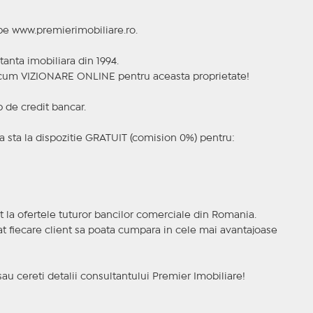
 pe www.premierimobiliare.ro.
tanta imobiliara din 1994.
a acum VIZIONARE ONLINE pentru aceasta proprietate!
p de credit bancar.
 sta la dispozitie GRATUIT (comision 0%) pentru:
t la ofertele tuturor bancilor comerciale din Romania.
ncat fiecare client sa poata cumpara in cele mai avantajoase
sau cereti detalii consultantului Premier Imobiliare!