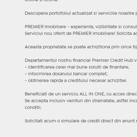
online si offline.
Descopera portofoliul actualizat si serviciile noastre
PREMIER Imobiliare - experienta, vizibilitate si consul
Serviciul nou oferit de PREMIER Imobiliare! Solicit
Aceasta proprietate se poate achizitiona prin orice ti
Departamentul nostru financiar Premier Credit Hub va
- identificarea celei mai bune solutii de finantare;
- intocmirea dosarului bancar complet;
- obtinerea rapida a creditului necesar achizitiei.
Beneficiati de un serviciu ALL IN ONE, cu acces direc
Se accepta inclusiv venituri din strainatate, astfel i
conditii.
Solicitati acum o simulare de credit direct din anunt 