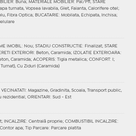
BILIER
: Buna;
MATERIALE MOBILIER
: Pal/Pfl;
STARE
apa turnata, Vopsea lavabila, Glet, Faianta, Calorifere otel;
blu, Fibra Optica;
BUCATARIE
: Mobilata, Echipata, Inchisa;
Celulare
ME IMOBIL
: Nou;
STADIU CONSTRUCTIE
: Finalizat;
STARE
ERETI EXTERIORI
: Beton, Caramida;
IZOLATIE EXTERIOARA
:
Beton, Caramida;
ACOPERIS
: Tigla metalica;
CONFORT
: I;
 Turnat), Cu Ziduri (Caramida)
;
VECINATATI
: Magazine, Gradinita, Scoala, Transport public,
 rezidential;
ORIENTARI
: Sud - Est
t;
INCALZIRE
: Centrală proprie;
COMBUSTIBIL INCALZIRE
:
, Contor apa;
Tip Parcare
: Parcare platita