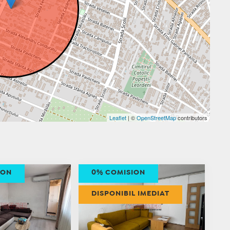
Leaflet
| ©
OpenStreetMap
contributors
ION
0% COMISION
DISPONIBIL IMEDIAT