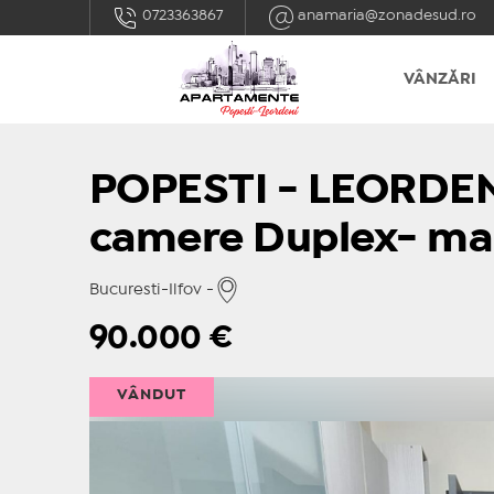
0723363867
anamaria@zonadesud.ro
VÂNZĂRI
POPESTI - LEORDENI
camere Duplex- ma
Bucuresti-Ilfov -
90.000
€
VÂNDUT