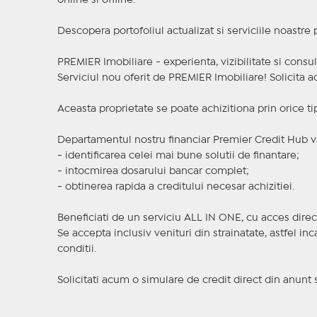
online si offline.
Descopera portofoliul actualizat si serviciile noastre
PREMIER Imobiliare - experienta, vizibilitate si consul
Serviciul nou oferit de PREMIER Imobiliare! Solicit
Aceasta proprietate se poate achizitiona prin orice ti
Departamentul nostru financiar Premier Credit Hub va
- identificarea celei mai bune solutii de finantare;
- intocmirea dosarului bancar complet;
- obtinerea rapida a creditului necesar achizitiei.
Beneficiati de un serviciu ALL IN ONE, cu acces direc
Se accepta inclusiv venituri din strainatate, astfel i
conditii.
Solicitati acum o simulare de credit direct din anunt 