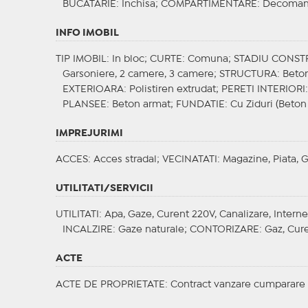
BUCATARIE
: Inchisa;
COMPARTIMENTARE
: Decoman
INFO IMOBIL
TIP IMOBIL
: In bloc;
CURTE
: Comuna;
STADIU CONST
Garsoniere, 2 camere, 3 camere;
STRUCTURA
: Beto
EXTERIOARA
: Polistiren extrudat;
PERETI INTERIORI
PLANSEE
: Beton armat;
FUNDATIE
: Cu Ziduri (Beton
IMPREJURIMI
ACCES
: Acces stradal;
VECINATATI
: Magazine, Piata, 
UTILITATI/SERVICII
UTILITATI
: Apa, Gaze, Curent 220V, Canalizare, Interne
INCALZIRE
: Gaze naturale;
CONTORIZARE
: Gaz, Cur
ACTE
ACTE DE PROPRIETATE
: Contract vanzare cumparare