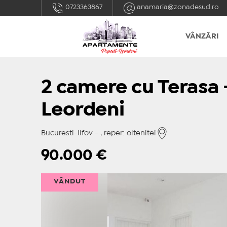
0723363867
anamaria@zonadesud.ro
VÂNZĂRI
2 camere cu Terasa 
Leordeni
Bucuresti-Ilfov - , reper: oltenitei
90.000
€
VÂNDUT