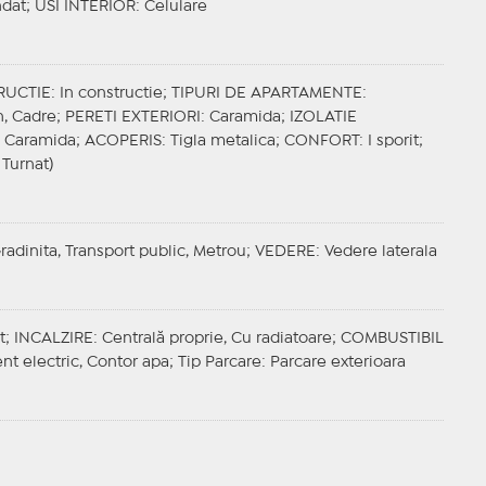
dat;
USI INTERIOR
: Celulare
RUCTIE
: In constructie;
TIPURI DE APARTAMENTE
:
n, Cadre;
PERETI EXTERIORI
: Caramida;
IZOLATIE
: Caramida;
ACOPERIS
: Tigla metalica;
CONFORT
: I sporit;
 Turnat)
Gradinita, Transport public, Metrou;
VEDERE
: Vedere laterala
t;
INCALZIRE
: Centrală proprie, Cu radiatoare;
COMBUSTIBIL
ent electric, Contor apa;
Tip Parcare
: Parcare exterioara