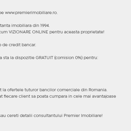
 pe www.premierimobiliare.ro.
tanta imobiliara din 1994.
a acum VIZIONARE ONLINE pentru aceasta proprietate!
p de credit bancar.
 sta la dispozitie GRATUIT (comision 0%) pentru:
t la ofertele tuturor bancilor comerciale din Romania.
ncat fiecare client sa poata cumpara in cele mai avantajoase
sau cereti detalii consultantului Premier Imobiliare!