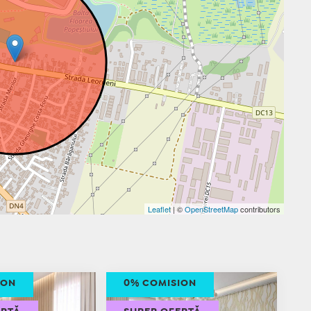
Leaflet
| ©
OpenStreetMap
contributors
ION
0% COMISION