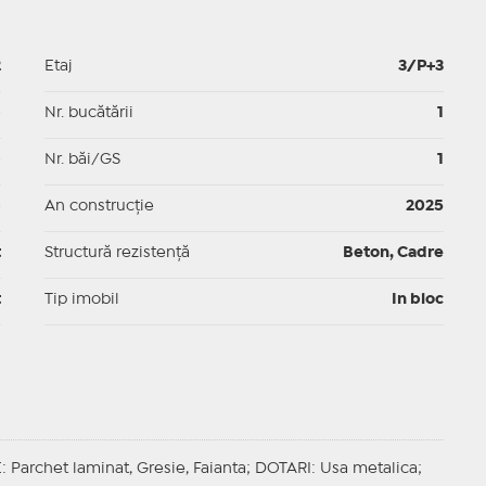
2
Etaj
3/P+3
p
Nr. bucătării
1
p
Nr. băi/GS
1
p
An construcție
2025
t
Structură rezistență
Beton, Cadre
t
Tip imobil
In bloc
E
: Parchet laminat, Gresie, Faianta;
DOTARI
: Usa metalica;