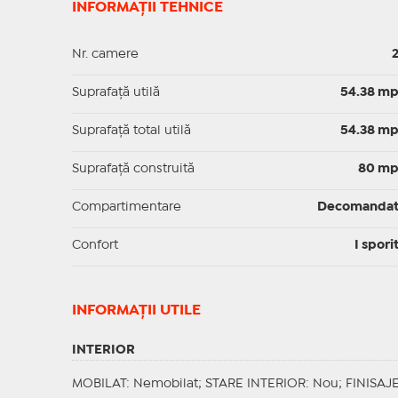
INFORMAȚII TEHNICE
Nr. camere
Suprafaţă utilă
54.38 m
Suprafaţă total utilă
54.38 m
Suprafaţă construită
80 m
Compartimentare
Decomanda
Confort
I spori
INFORMAŢII UTILE
INTERIOR
MOBILAT
: Nemobilat;
STARE INTERIOR
: Nou;
FINISAJ