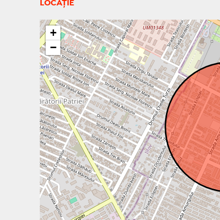
LOCAȚIE
+
−