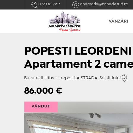
0723363867
anamaria@zonadesud.ro
VÂNZĂRI
POPESTI LEORDENI - 
Apartament 2 camer
Bucuresti-Ilfov - , reper: LA STRADA, Solstitiului
86.000
€
VÂNDUT