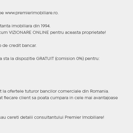
 pe www.premierimobiliare.ro.
tanta imobiliara din 1994.
a acum VIZIONARE ONLINE pentru aceasta proprietate!
p de credit bancar.
 sta la dispozitie GRATUIT (comision 0%) pentru:
t la ofertele tuturor bancilor comerciale din Romania.
ncat fiecare client sa poata cumpara in cele mai avantajoase
sau cereti detalii consultantului Premier Imobiliare!