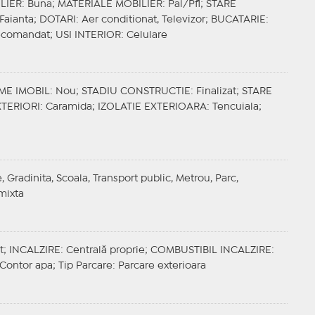
LIER
: Buna;
MATERIALE MOBILIER
: Pal/Pfl;
STARE
 Faianta;
DOTARI
: Aer conditionat, Televizor;
BUCATARIE
:
ecomandat;
USI INTERIOR
: Celulare
ME IMOBIL
: Nou;
STADIU CONSTRUCTIE
: Finalizat;
STARE
XTERIORI
: Caramida;
IZOLATIE EXTERIOARA
: Tencuiala;
, Gradinita, Scoala, Transport public, Metrou, Parc,
mixta
t;
INCALZIRE
: Centrală proprie;
COMBUSTIBIL INCALZIRE
:
, Contor apa;
Tip Parcare
: Parcare exterioara