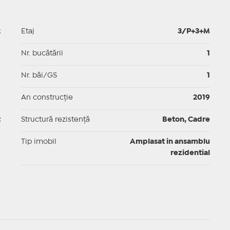
2
Etaj
3/P+3+M
p
Nr. bucătării
1
p
Nr. băi/GS
1
p
An construcție
2019
t
Structură rezistență
Beton, Cadre
I
Tip imobil
Amplasat in ansamblu
rezidential