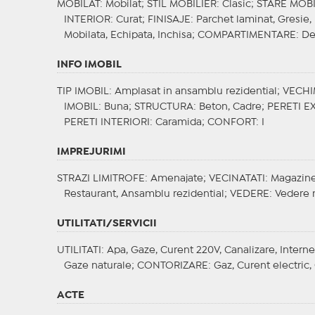
MOBILAT
: Mobilat;
STIL MOBILIER
: Clasic;
STARE MOBI
INTERIOR
: Curat;
FINISAJE
: Parchet laminat, Gresie,
Mobilata, Echipata, Inchisa;
COMPARTIMENTARE
: D
INFO IMOBIL
TIP IMOBIL
: Amplasat in ansamblu rezidential;
VECHI
IMOBIL
: Buna;
STRUCTURA
: Beton, Cadre;
PERETI E
PERETI INTERIORI
: Caramida;
CONFORT
: I
IMPREJURIMI
STRAZI LIMITROFE
: Amenajate;
VECINATATI
: Magazine
Restaurant, Ansamblu rezidential;
VEDERE
: Vedere 
UTILITATI/SERVICII
UTILITATI
: Apa, Gaze, Curent 220V, Canalizare, Interne
Gaze naturale;
CONTORIZARE
: Gaz, Curent electric
ACTE