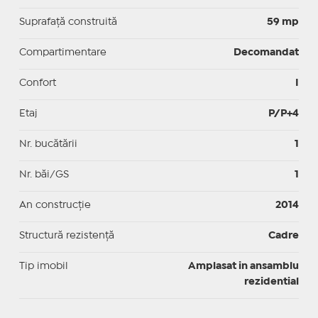
Suprafaţă construită
59 mp
Compartimentare
Decomandat
Confort
I
Etaj
P/P+4
Nr. bucătării
1
Nr. băi/GS
1
An construcție
2014
Structură rezistență
Cadre
Tip imobil
Amplasat in ansamblu
rezidential