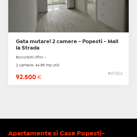
Gata mutare! 2 camere - Popesti - Mall
la Strada
Bucuresti-Ilfov -
2 camere, 44.85 mp utili
#97302
92.500
€
Apartamente si Case Popesti-