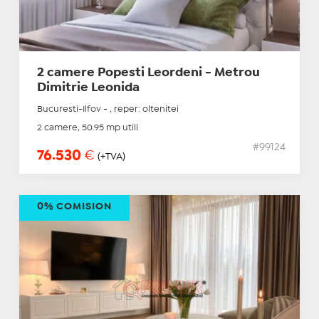
2 camere Popesti Leordeni - Metrou
Dimitrie Leonida
Bucuresti-Ilfov - , reper: oltenitei
2 camere, 50.95 mp utili
#99124
76.530
€
(+TVA)
0% COMISION