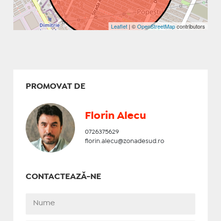
Leaflet
| ©
OpenStreetMap
contributors
PROMOVAT DE
Florin Alecu
0726375629
florin.alecu@zonadesud.ro
CONTACTEAZĂ-NE