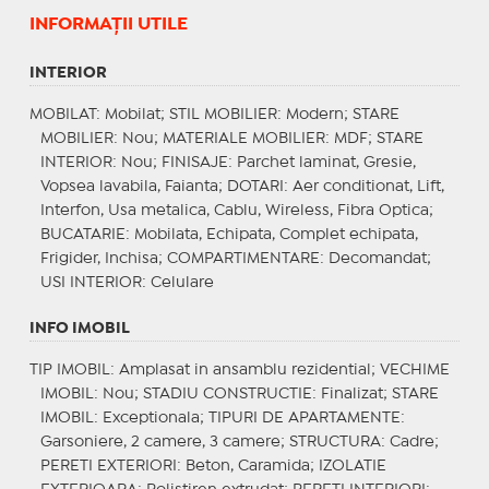
INFORMAŢII UTILE
INTERIOR
MOBILAT
: Mobilat;
STIL MOBILIER
: Modern;
STARE
MOBILIER
: Nou;
MATERIALE MOBILIER
: MDF;
STARE
INTERIOR
: Nou;
FINISAJE
: Parchet laminat, Gresie,
Vopsea lavabila, Faianta;
DOTARI
: Aer conditionat, Lift,
Interfon, Usa metalica, Cablu, Wireless, Fibra Optica;
BUCATARIE
: Mobilata, Echipata, Complet echipata,
Frigider, Inchisa;
COMPARTIMENTARE
: Decomandat;
USI INTERIOR
: Celulare
INFO IMOBIL
TIP IMOBIL
: Amplasat in ansamblu rezidential;
VECHIME
IMOBIL
: Nou;
STADIU CONSTRUCTIE
: Finalizat;
STARE
IMOBIL
: Exceptionala;
TIPURI DE APARTAMENTE
:
Garsoniere, 2 camere, 3 camere;
STRUCTURA
: Cadre;
PERETI EXTERIORI
: Beton, Caramida;
IZOLATIE