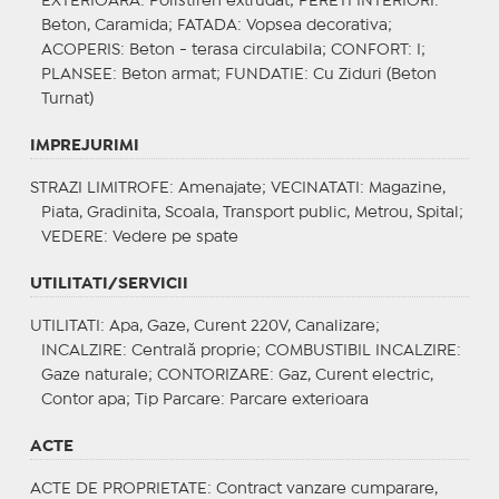
EXTERIOARA
: Polistiren extrudat;
PERETI INTERIORI
:
Beton, Caramida;
FATADA
: Vopsea decorativa;
ACOPERIS
: Beton - terasa circulabila;
CONFORT
: I;
PLANSEE
: Beton armat;
FUNDATIE
: Cu Ziduri (Beton
Turnat)
IMPREJURIMI
STRAZI LIMITROFE
: Amenajate;
VECINATATI
: Magazine,
Piata, Gradinita, Scoala, Transport public, Metrou, Spital;
VEDERE
: Vedere pe spate
UTILITATI/SERVICII
UTILITATI
: Apa, Gaze, Curent 220V, Canalizare;
INCALZIRE
: Centrală proprie;
COMBUSTIBIL INCALZIRE
:
Gaze naturale;
CONTORIZARE
: Gaz, Curent electric,
Contor apa;
Tip Parcare
: Parcare exterioara
ACTE
ACTE DE PROPRIETATE
: Contract vanzare cumparare,