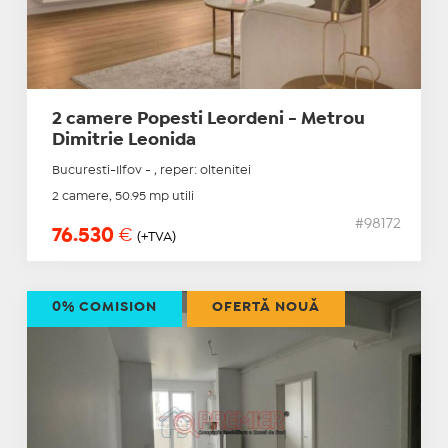
2 camere Popesti Leordeni - Metrou
Dimitrie Leonida
Bucuresti-Ilfov - , reper: oltenitei
2 camere, 50.95 mp utili
#98172
76.530
€
(+TVA)
0% COMISION
OFERTĂ NOUĂ