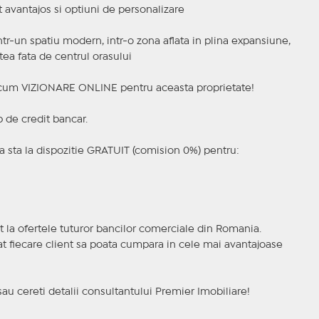
et avantajos si optiuni de personalizare
ntr-un spatiu modern, intr-o zona aflata in plina expansiune,
atea fata de centrul orasului
a acum VIZIONARE ONLINE pentru aceasta proprietate!
p de credit bancar.
 sta la dispozitie GRATUIT (comision 0%) pentru:
t la ofertele tuturor bancilor comerciale din Romania.
ncat fiecare client sa poata cumpara in cele mai avantajoase
sau cereti detalii consultantului Premier Imobiliare!