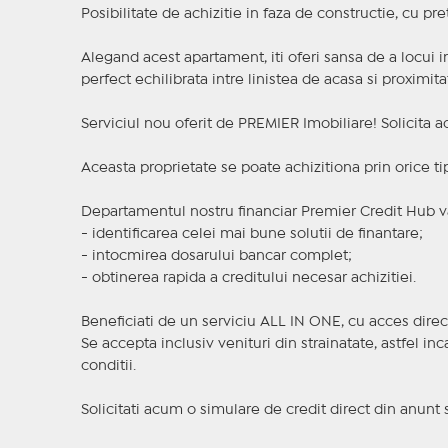
Posibilitate de achizitie in faza de constructie, cu pr
Alegand acest apartament, iti oferi sansa de a locui i
perfect echilibrata intre linistea de acasa si proximit
Serviciul nou oferit de PREMIER Imobiliare! Solicit
Aceasta proprietate se poate achizitiona prin orice ti
Departamentul nostru financiar Premier Credit Hub va
- identificarea celei mai bune solutii de finantare;
- intocmirea dosarului bancar complet;
- obtinerea rapida a creditului necesar achizitiei.
Beneficiati de un serviciu ALL IN ONE, cu acces direc
Se accepta inclusiv venituri din strainatate, astfel i
conditii.
Solicitati acum o simulare de credit direct din anunt 