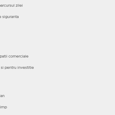
arcursul zilei
e siguranta
spatii comerciale
 si pentru investitie
ran
 timp