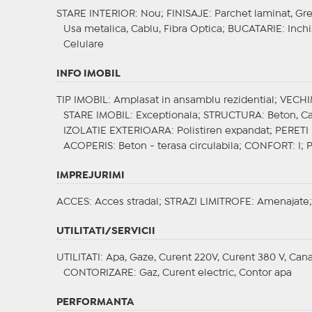
STARE INTERIOR
: Nou;
FINISAJE
: Parchet laminat, Gr
Usa metalica, Cablu, Fibra Optica;
BUCATARIE
: Inch
Celulare
INFO IMOBIL
TIP IMOBIL
: Amplasat in ansamblu rezidential;
VECHI
STARE IMOBIL
: Exceptionala;
STRUCTURA
: Beton, C
IZOLATIE EXTERIOARA
: Polistiren expandat;
PERETI
ACOPERIS
: Beton - terasa circulabila;
CONFORT
: I;
IMPREJURIMI
ACCES
: Acces stradal;
STRAZI LIMITROFE
: Amenajate
UTILITATI/SERVICII
UTILITATI
: Apa, Gaze, Curent 220V, Curent 380 V, Cana
CONTORIZARE
: Gaz, Curent electric, Contor apa
PERFORMANTA