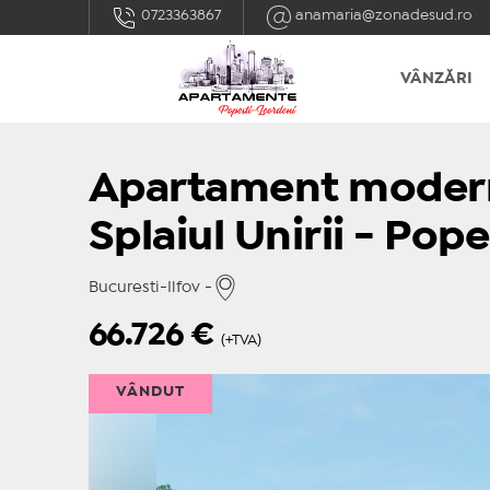
0723363867
anamaria@zonadesud.ro
VÂNZĂRI
Apartament modern
Splaiul Unirii - Pop
Bucuresti-Ilfov -
66.726
€
(+TVA)
VÂNDUT