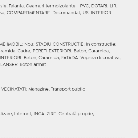
esie, Faianta, Geamuri termoizolante - PVC;
DOTARI
: Lift,
isa;
COMPARTIMENTARE
: Decomandat;
USI INTERIOR
:
ME IMOBIL
: Nou;
STADIU CONSTRUCTIE
: In constructie;
aramida, Cadre;
PERETI EXTERIORI
: Beton, Caramida;
 INTERIORI
: Beton, Caramida;
FATADA
: Vopsea decorativa;
PLANSEE
: Beton armat
;
VECINATATI
: Magazine, Transport public
lizare, Internet;
INCALZIRE
: Centrală proprie;