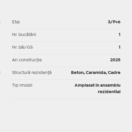
2
Etaj
3/P+6
p
Nr. bucătării
1
p
Nr. băi/GS
1
p
An construcție
2025
t
Structură rezistență
Beton, Caramida, Cadre
I
Tip imobil
Amplasat in ansamblu
rezidential