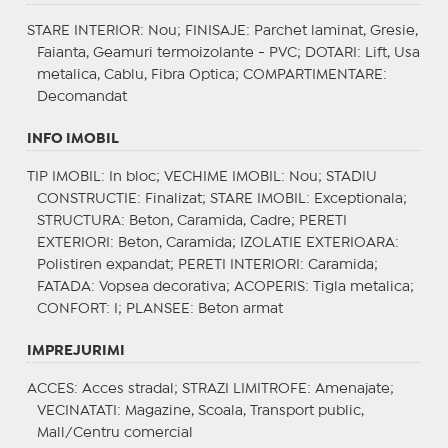
STARE INTERIOR
: Nou;
FINISAJE
: Parchet laminat, Gresie,
Faianta, Geamuri termoizolante - PVC;
DOTARI
: Lift, Usa
metalica, Cablu, Fibra Optica;
COMPARTIMENTARE
:
Decomandat
INFO IMOBIL
TIP IMOBIL
: In bloc;
VECHIME IMOBIL
: Nou;
STADIU
CONSTRUCTIE
: Finalizat;
STARE IMOBIL
: Exceptionala;
STRUCTURA
: Beton, Caramida, Cadre;
PERETI
EXTERIORI
: Beton, Caramida;
IZOLATIE EXTERIOARA
:
Polistiren expandat;
PERETI INTERIORI
: Caramida;
FATADA
: Vopsea decorativa;
ACOPERIS
: Tigla metalica;
CONFORT
: I;
PLANSEE
: Beton armat
IMPREJURIMI
ACCES
: Acces stradal;
STRAZI LIMITROFE
: Amenajate;
VECINATATI
: Magazine, Scoala, Transport public,
Mall/Centru comercial