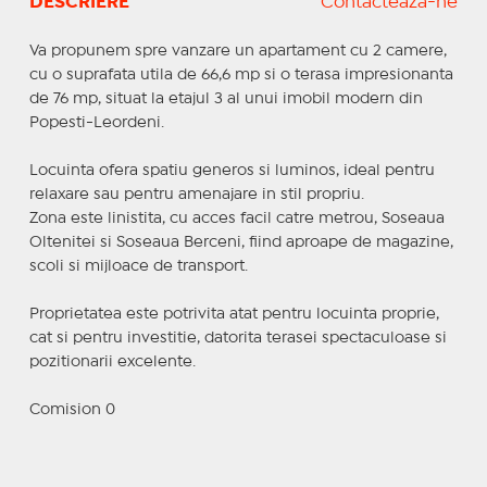
DESCRIERE
Contactează-ne
Va propunem spre vanzare un apartament cu 2 camere,
cu o suprafata utila de 66,6 mp si o terasa impresionanta
de 76 mp, situat la etajul 3 al unui imobil modern din
Popesti-Leordeni.
Locuinta ofera spatiu generos si luminos, ideal pentru
relaxare sau pentru amenajare in stil propriu.
Zona este linistita, cu acces facil catre metrou, Soseaua
Oltenitei si Soseaua Berceni, fiind aproape de magazine,
scoli si mijloace de transport.
Proprietatea este potrivita atat pentru locuinta proprie,
cat si pentru investitie, datorita terasei spectaculoase si
pozitionarii excelente.
Comision 0