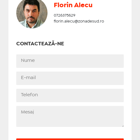
Florin Alecu
0726375629
florin.alecu@zonadesud.ro
CONTACTEAZĂ-NE