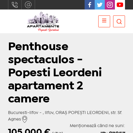
Penthouse
spectaculos -
Popesti Leordeni
apartament 2
camere
Bucuresti-Ilfov - , Ilfov, ORAŞ POPEŞTI LEORDENI, str. Sf.
Agnes
Menționează când ne suni:
105.000
€