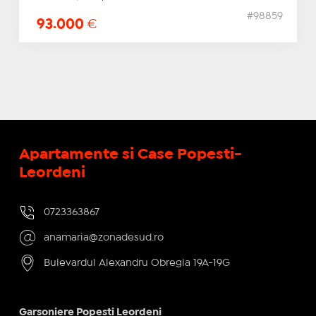
#98859
93.000
€
Apartamente si Case Popesti-
Leordeni
0723363867
anamaria@zonadesud.ro
Bulevardul Alexandru Obregia 19A-19G
Garsoniere Popesti Leordeni