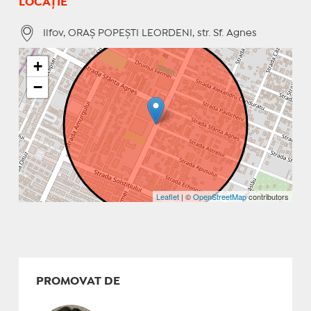
LOCAȚIE
Ilfov, ORAŞ POPEŞTI LEORDENI, str. Sf. Agnes
+
−
Leaflet
| ©
OpenStreetMap
contributors
PROMOVAT DE