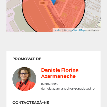
Leaflet
| ©
OpenStreetMap
contributors
PROMOVAT DE
Daniela Florina
Azarmaneche
0730170085
daniela.azarmaneche@zonadesud.ro
CONTACTEAZĂ-NE