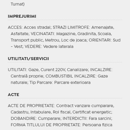
Turnat)
IMPREJURIMI
ACCES
: Acces stradal;
STRAZI LIMITROFE
: Amenajate,
Asfaltate;
VECINATATI
: Magazine, Gradinita, Scoala,
Transport public, Metrou, Loc de joaca;
ORIENTARI
: Sud
- Vest;
VEDERE
: Vedere laterala
UTILITATI/SERVICII
UTILITATI
: Gaze, Curent 220V, Canalizare;
INCALZIRE
:
Centrală proprie;
COMBUSTIBIL INCALZIRE
: Gaze
naturale;
Tip Parcare
: Parcare exterioara
ACTE
ACTE DE PROPRIETATE
: Contract vanzare cumparare,
Cadastru, Intabulare, Rol fiscal, Certificat energetic;
DOBANDIRE
: Cumparare;
INTERDICTII
: Fara sarcini;
FORMA TITLULUI DE PROPRIETATE
: Persoana fizica