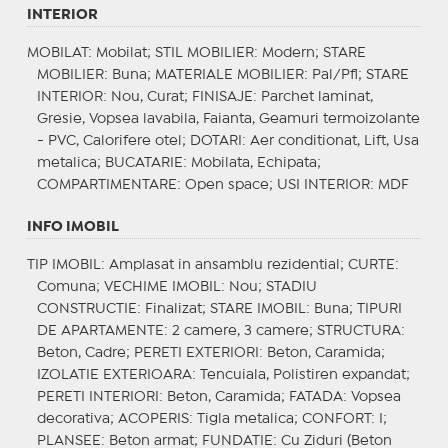
INTERIOR
MOBILAT
: Mobilat;
STIL MOBILIER
: Modern;
STARE
MOBILIER
: Buna;
MATERIALE MOBILIER
: Pal/Pfl;
STARE
INTERIOR
: Nou, Curat;
FINISAJE
: Parchet laminat,
Gresie, Vopsea lavabila, Faianta, Geamuri termoizolante
- PVC, Calorifere otel;
DOTARI
: Aer conditionat, Lift, Usa
metalica;
BUCATARIE
: Mobilata, Echipata;
COMPARTIMENTARE
: Open space;
USI INTERIOR
: MDF
INFO IMOBIL
TIP IMOBIL
: Amplasat in ansamblu rezidential;
CURTE
:
Comuna;
VECHIME IMOBIL
: Nou;
STADIU
CONSTRUCTIE
: Finalizat;
STARE IMOBIL
: Buna;
TIPURI
DE APARTAMENTE
: 2 camere, 3 camere;
STRUCTURA
:
Beton, Cadre;
PERETI EXTERIORI
: Beton, Caramida;
IZOLATIE EXTERIOARA
: Tencuiala, Polistiren expandat;
PERETI INTERIORI
: Beton, Caramida;
FATADA
: Vopsea
decorativa;
ACOPERIS
: Tigla metalica;
CONFORT
: I;
PLANSEE
: Beton armat;
FUNDATIE
: Cu Ziduri (Beton