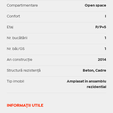
Compartimentare
Open space
Confort
I
Etaj
P/P+5
Nr. bucătării
1
Nr. băi/GS
1
An construcție
2014
Structură rezistență
Beton, Cadre
Tip imobil
Amplasat in ansamblu
rezidential
INFORMAŢII UTILE