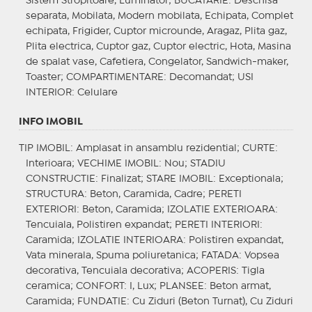
Sistem Stropitoare, Luminator;
BUCATARIE
: Deschisa
separata, Mobilata, Modern mobilata, Echipata, Complet
echipata, Frigider, Cuptor microunde, Aragaz, Plita gaz,
Plita electrica, Cuptor gaz, Cuptor electric, Hota, Masina
de spalat vase, Cafetiera, Congelator, Sandwich-maker,
Toaster;
COMPARTIMENTARE
: Decomandat;
USI
INTERIOR
: Celulare
INFO IMOBIL
TIP IMOBIL
: Amplasat in ansamblu rezidential;
CURTE
:
Interioara;
VECHIME IMOBIL
: Nou;
STADIU
CONSTRUCTIE
: Finalizat;
STARE IMOBIL
: Exceptionala;
STRUCTURA
: Beton, Caramida, Cadre;
PERETI
EXTERIORI
: Beton, Caramida;
IZOLATIE EXTERIOARA
:
Tencuiala, Polistiren expandat;
PERETI INTERIORI
:
Caramida;
IZOLATIE INTERIOARA
: Polistiren expandat,
Vata minerala, Spuma poliuretanica;
FATADA
: Vopsea
decorativa, Tencuiala decorativa;
ACOPERIS
: Tigla
ceramica;
CONFORT
: I, Lux;
PLANSEE
: Beton armat,
Caramida;
FUNDATIE
: Cu Ziduri (Beton Turnat), Cu Ziduri