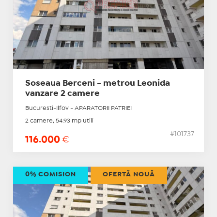
Soseaua Berceni - metrou Leonida
vanzare 2 camere
Bucuresti-Ilfov - APARATORII PATRIEI
2 camere, 54.93 mp utili
#101737
116.000
€
0% COMISION
OFERTĂ NOUĂ