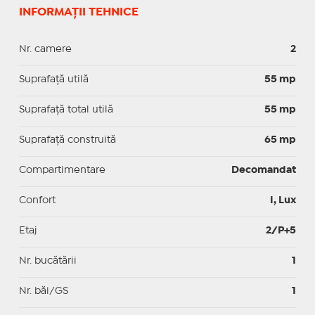
INFORMAȚII TEHNICE
Nr. camere
2
Suprafaţă utilă
55 mp
Suprafaţă total utilă
55 mp
Suprafaţă construită
65 mp
Compartimentare
Decomandat
Confort
I, Lux
Etaj
2/P+5
Nr. bucătării
1
Nr. băi/GS
1