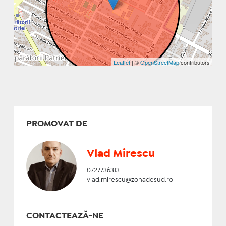
Leaflet
| ©
OpenStreetMap
contributors
PROMOVAT DE
Vlad Mirescu
0727736313
vlad.mirescu@zonadesud.ro
CONTACTEAZĂ-NE