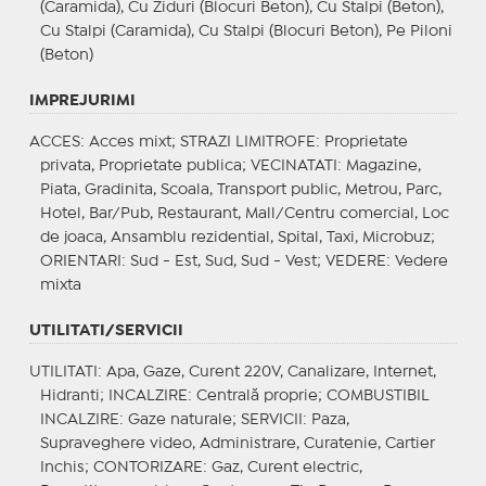
(Caramida), Cu Ziduri (Blocuri Beton), Cu Stalpi (Beton),
Cu Stalpi (Caramida), Cu Stalpi (Blocuri Beton), Pe Piloni
(Beton)
IMPREJURIMI
ACCES
: Acces mixt;
STRAZI LIMITROFE
: Proprietate
privata, Proprietate publica;
VECINATATI
: Magazine,
Piata, Gradinita, Scoala, Transport public, Metrou, Parc,
Hotel, Bar/Pub, Restaurant, Mall/Centru comercial, Loc
de joaca, Ansamblu rezidential, Spital, Taxi, Microbuz;
ORIENTARI
: Sud - Est, Sud, Sud - Vest;
VEDERE
: Vedere
mixta
UTILITATI/SERVICII
UTILITATI
: Apa, Gaze, Curent 220V, Canalizare, Internet,
Hidranti;
INCALZIRE
: Centrală proprie;
COMBUSTIBIL
INCALZIRE
: Gaze naturale;
SERVICII
: Paza,
Supraveghere video, Administrare, Curatenie, Cartier
Inchis;
CONTORIZARE
: Gaz, Curent electric,