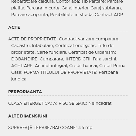
Repartitoare caldura, Contor apa;
Tip Parcare
: Parcare
platita, Parcare in curte, Garaj interior, Garaj subteran,
Parcare acoperita, Posibilitate in strada, Contract ADP
ACTE
ACTE DE PROPRIETATE
: Contract vanzare cumparare,
Cadastru, Intabulare, Certificat energetic, Titlu de
proprietate, Carte funciara, Certificat de urbanism;
DOBANDIRE
: Cumparare;
INTERDICTII
: Fara sarcini;
ACHITARE
: Achitat integral, Credit bancar, Credit Prima
Casa;
FORMA TITLULUI DE PROPRIETATE
: Persoana
juridica
PERFORMANTA
CLASA ENERGETICA
: A;
RISC SEISMIC
: Neincadrat
ALTE DIMENSIUNI
SUPRAFAȚĂ TERASE/BALCOANE: 4.5 mp