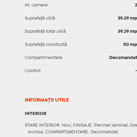
Nr. camere
Suprafaţă utilă
39.29 m
Suprafaţă total utilă
39.29 m
Suprafaţă construită
50 m
Compartimentare
Decomanda
Confort
INFORMAŢII UTILE
INTERIOR
STARE INTERIOR
: Nou;
FINISAJE
: Parchet laminat, Gre
Inchisa;
COMPARTIMENTARE
: Decomandat