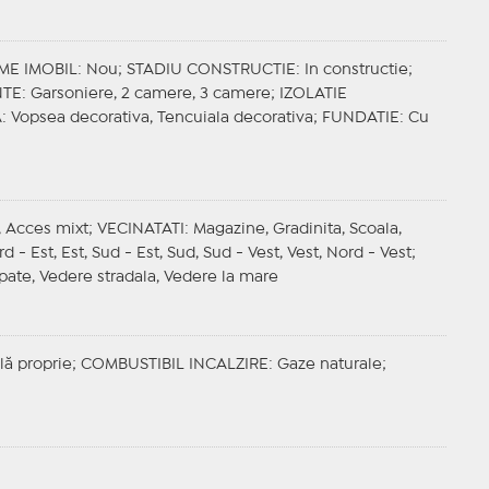
ME IMOBIL
: Nou;
STADIU CONSTRUCTIE
: In constructie;
NTE
: Garsoniere, 2 camere, 3 camere;
IZOLATIE
A
: Vopsea decorativa, Tencuiala decorativa;
FUNDATIE
: Cu
l, Acces mixt;
VECINATATI
: Magazine, Gradinita, Scoala,
d - Est, Est, Sud - Est, Sud, Sud - Vest, Vest, Nord - Vest;
spate, Vedere stradala, Vedere la mare
lă proprie;
COMBUSTIBIL INCALZIRE
: Gaze naturale;