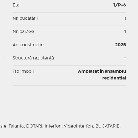
2
Etaj
1/P+6
p
Nr. bucătării
1
p
Nr. băi/GS
1
p
An construcție
2025
t
Structură rezistență
-
-
Tip imobil
Amplasat in ansamblu
rezidential
sie, Faianta;
DOTARI
: Interfon, Videointerfon;
BUCATARIE
: