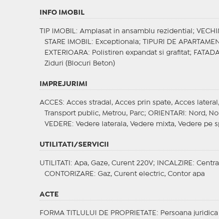
INFO IMOBIL
TIP IMOBIL
: Amplasat in ansamblu rezidential;
VECHI
STARE IMOBIL
: Exceptionala;
TIPURI DE APARTAME
EXTERIOARA
: Polistiren expandat si grafitat;
FATAD
Ziduri (Blocuri Beton)
IMPREJURIMI
ACCES
: Acces stradal, Acces prin spate, Acces latera
Transport public, Metrou, Parc;
ORIENTARI
: Nord, Nor
VEDERE
: Vedere laterala, Vedere mixta, Vedere pe 
UTILITATI/SERVICII
UTILITATI
: Apa, Gaze, Curent 220V;
INCALZIRE
: Centra
CONTORIZARE
: Gaz, Curent electric, Contor apa
ACTE
FORMA TITLULUI DE PROPRIETATE
: Persoana juridica