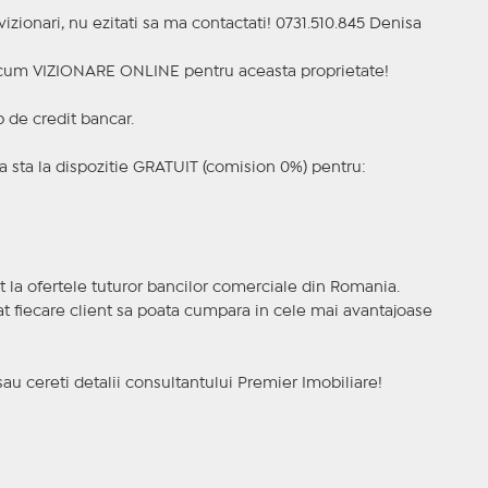
zionari, nu ezitati sa ma contactati! 0731.510.845 Denisa
a acum VIZIONARE ONLINE pentru aceasta proprietate!
p de credit bancar.
 sta la dispozitie GRATUIT (comision 0%) pentru:
t la ofertele tuturor bancilor comerciale din Romania.
ncat fiecare client sa poata cumpara in cele mai avantajoase
sau cereti detalii consultantului Premier Imobiliare!