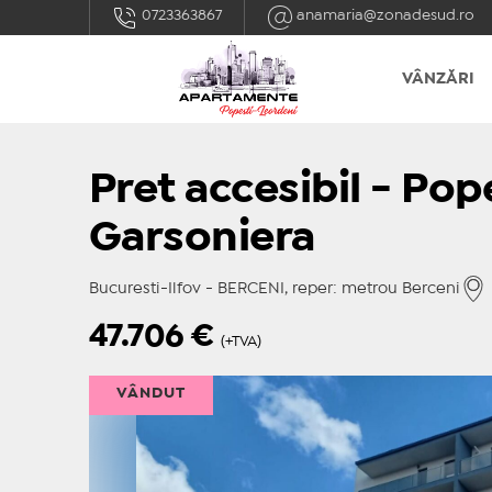
0723363867
anamaria@zonadesud.ro
VÂNZĂRI
Pret accesibil - Pop
Garsoniera
Bucuresti-Ilfov - BERCENI, reper: metrou Berceni
47.706
€
(+TVA)
VÂNDUT