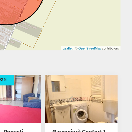
Leaflet
| ©
OpenStreetMap
contributors
ION