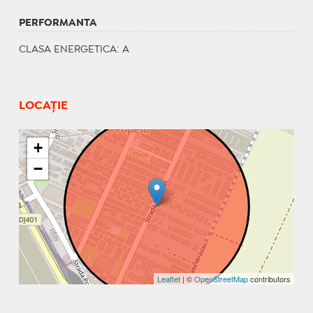
PERFORMANTA
CLASA ENERGETICA
: A
LOCAȚIE
+
−
Leaflet
| ©
OpenStreetMap
contributors