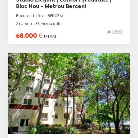
Studio Elegant | Confort și Calitate |
Bloc Nou - Metrou Berceni
Bucuresti-Ilfov - BERCENI
2 camere, 33.46 mp utili
#101553
68.000
€
(+TVA)