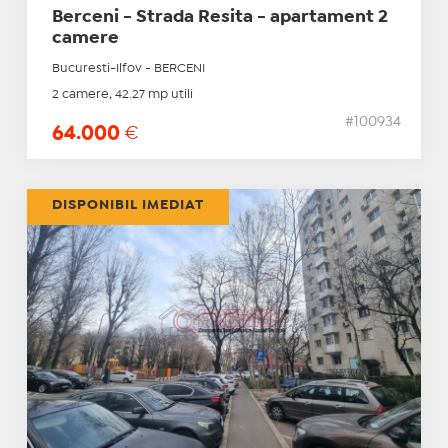
Berceni - Strada Resita - apartament 2
camere
Bucuresti-Ilfov - BERCENI
2 camere, 42.27 mp utili
#100934
64.000
€
DISPONIBIL IMEDIAT