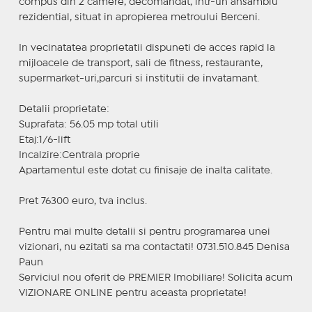
compus din 2 camere, decomandat, intr-un ansamblu
rezidential, situat in apropierea metroului Berceni.
In vecinatatea proprietatii dispuneti de acces rapid la
mijloacele de transport, sali de fitness, restaurante,
supermarket-uri,parcuri si institutii de invatamant.
Detalii proprietate:
Suprafata: 56.05 mp total utili
Etaj:1/6-lift
Incalzire:Centrala proprie
Apartamentul este dotat cu finisaje de inalta calitate.
Pret 76300 euro, tva inclus.
Pentru mai multe detalii si pentru programarea unei
vizionari, nu ezitati sa ma contactati! 0731.510.845 Denisa
Paun
Serviciul nou oferit de PREMIER Imobiliare! Solicita acum
VIZIONARE ONLINE pentru aceasta proprietate!