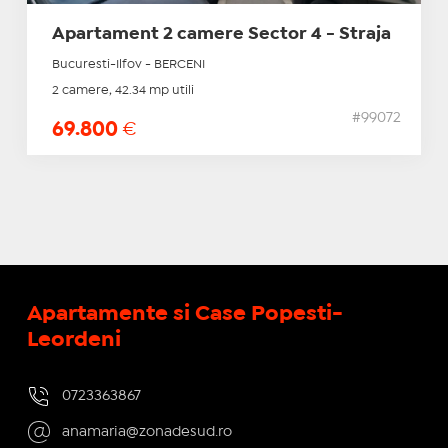
Apartament 2 camere Sector 4 - Straja
Bucuresti-Ilfov - BERCENI
2 camere, 42.34 mp utili
#99072
69.800
€
Apartamente si Case Popesti-
Leordeni
0723363867
anamaria@zonadesud.ro