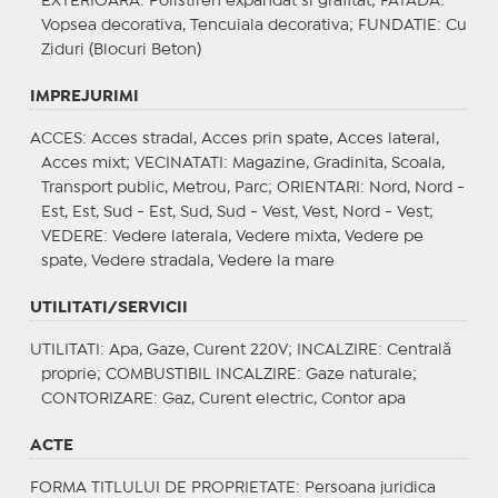
EXTERIOARA
: Polistiren expandat si grafitat;
FATADA
:
Vopsea decorativa, Tencuiala decorativa;
FUNDATIE
: Cu
Ziduri (Blocuri Beton)
IMPREJURIMI
ACCES
: Acces stradal, Acces prin spate, Acces lateral,
Acces mixt;
VECINATATI
: Magazine, Gradinita, Scoala,
Transport public, Metrou, Parc;
ORIENTARI
: Nord, Nord -
Est, Est, Sud - Est, Sud, Sud - Vest, Vest, Nord - Vest;
VEDERE
: Vedere laterala, Vedere mixta, Vedere pe
spate, Vedere stradala, Vedere la mare
UTILITATI/SERVICII
UTILITATI
: Apa, Gaze, Curent 220V;
INCALZIRE
: Centrală
proprie;
COMBUSTIBIL INCALZIRE
: Gaze naturale;
CONTORIZARE
: Gaz, Curent electric, Contor apa
ACTE
FORMA TITLULUI DE PROPRIETATE
: Persoana juridica