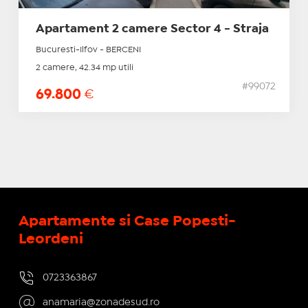
Apartament 2 camere Sector 4 - Straja
Bucuresti-Ilfov - BERCENI
2 camere, 42.34 mp utili
#99072
69.800
€
Apartamente si Case Popesti-
Leordeni
0723363867
anamaria@zonadesud.ro