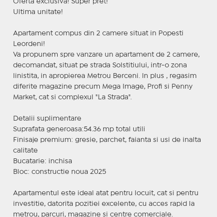
Oferta exclusiva! Super pret!
Ultima unitate!
Apartament compus din 2 camere situat in Popesti
Leordeni!
Va propunem spre vanzare un apartament de 2 camere,
decomandat, situat pe strada Solstitiului, intr-o zona
linistita, in apropierea Metrou Berceni. In plus , regasim
diferite magazine precum Mega Image, Profi si Penny
Market, cat si complexul "La Strada".
Detalii suplimentare
Suprafata generoasa:54.36 mp total utili
Finisaje premium: gresie, parchet, faianta si usi de inalta
calitate
Bucatarie: inchisa
Bloc: constructie noua 2025
Apartamentul este ideal atat pentru locuit, cat si pentru
investitie, datorita pozitiei excelente, cu acces rapid la
metrou, parcuri, magazine si centre comerciale.