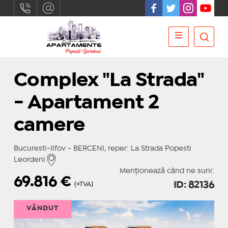
Complex "La Strada"
- Apartament 2
camere
Bucuresti-Ilfov - BERCENI, reper: La Strada Popesti
Leordeni
Menționează când ne suni:
69.816
€
ID: 82136
(+TVA)
VÂNDUT