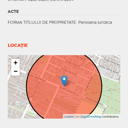
ACTE
FORMA TITLULUI DE PROPRIETATE
: Persoana juridica
LOCAȚIE
+
−
Leaflet
| ©
OpenStreetMap
contributors