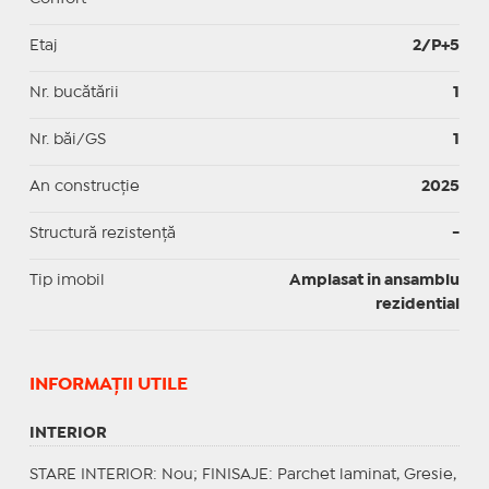
Etaj
2/P+5
Nr. bucătării
1
Nr. băi/GS
1
An construcție
2025
Structură rezistență
-
Tip imobil
Amplasat in ansamblu
rezidential
INFORMAŢII UTILE
INTERIOR
STARE INTERIOR
: Nou;
FINISAJE
: Parchet laminat, Gresie,