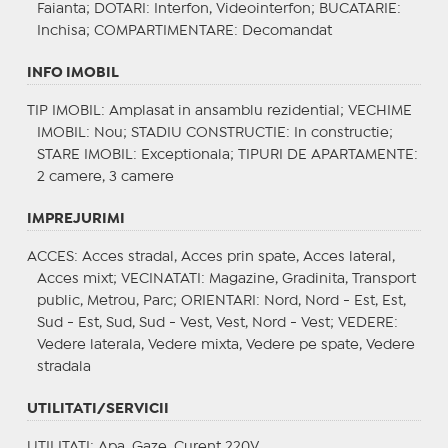
Faianta;
DOTARI
: Interfon, Videointerfon;
BUCATARIE
:
Inchisa;
COMPARTIMENTARE
: Decomandat
INFO IMOBIL
TIP IMOBIL
: Amplasat in ansamblu rezidential;
VECHIME
IMOBIL
: Nou;
STADIU CONSTRUCTIE
: In constructie;
STARE IMOBIL
: Exceptionala;
TIPURI DE APARTAMENTE
:
2 camere, 3 camere
IMPREJURIMI
ACCES
: Acces stradal, Acces prin spate, Acces lateral,
Acces mixt;
VECINATATI
: Magazine, Gradinita, Transport
public, Metrou, Parc;
ORIENTARI
: Nord, Nord - Est, Est,
Sud - Est, Sud, Sud - Vest, Vest, Nord - Vest;
VEDERE
:
Vedere laterala, Vedere mixta, Vedere pe spate, Vedere
stradala
UTILITATI/SERVICII
UTILITATI
: Apa, Gaze, Curent 220V