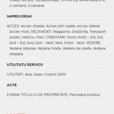
STARE IMOBIL
: Exceptionala;
TIPURI DE APARTAMENTE
:
2 camere, 3 camere
IMPREJURIMI
ACCES
: Acces stradal, Acces prin spate, Acces lateral,
Acces mixt;
VECINATATI
: Magazine, Gradinita, Transport
public, Metrou, Parc;
ORIENTARI
: Nord, Nord - Est, Est,
Sud - Est, Sud, Sud - Vest, Vest, Nord - Vest;
VEDERE
:
Vedere laterala, Vedere mixta, Vedere pe spate, Vedere
stradala
UTILITATI/SERVICII
UTILITATI
: Apa, Gaze, Curent 220V
ACTE
FORMA TITLULUI DE PROPRIETATE
: Persoana juridica