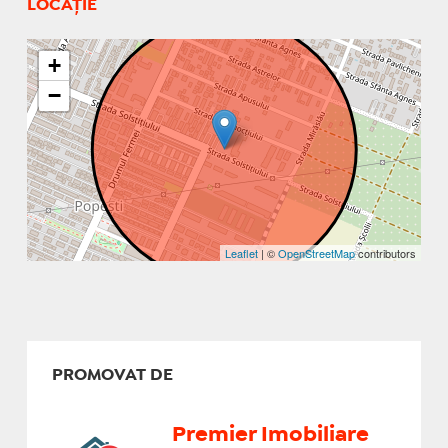
LOCAȚIE
+
−
Leaflet
| ©
OpenStreetMap
contributors
PROMOVAT DE
Premier Imobiliare