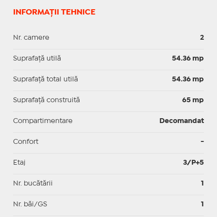
INFORMAȚII TEHNICE
Nr. camere
2
Suprafaţă utilă
54.36 mp
Suprafaţă total utilă
54.36 mp
Suprafaţă construită
65 mp
Compartimentare
Decomandat
Confort
-
Etaj
3/P+5
Nr. bucătării
1
Nr. băi/GS
1