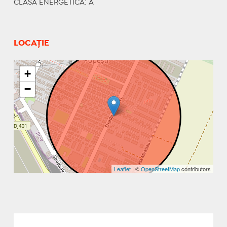
CLASA ENERGETICA
: A
LOCAȚIE
+
−
Leaflet
| ©
OpenStreetMap
contributors