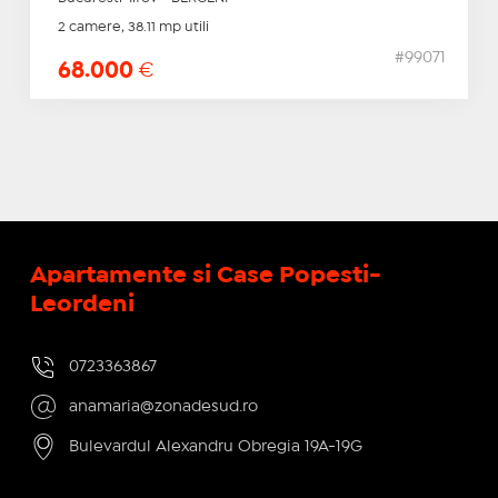
2 camere, 38.11 mp utili
#99071
68.000
€
Apartamente si Case Popesti-
Leordeni
0723363867
anamaria@zonadesud.ro
Bulevardul Alexandru Obregia 19A-19G