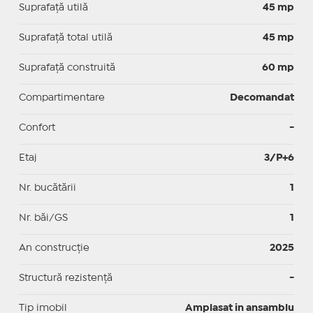
Suprafaţă utilă
45 mp
Suprafaţă total utilă
45 mp
Suprafaţă construită
60 mp
Compartimentare
Decomandat
Confort
-
Etaj
3/P+6
Nr. bucătării
1
Nr. băi/GS
1
An construcție
2025
Structură rezistență
-
Tip imobil
Amplasat in ansamblu