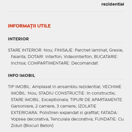
rezidential
INFORMAŢII UTILE
INTERIOR
STARE INTERIOR
: Nou;
FINISAJE
: Parchet laminat, Gresie,
Faianta;
DOTARI
: Interfon, Videointerfon;
BUCATARIE
:
Inchisa;
COMPARTIMENTARE
: Decomandat
INFO IMOBIL
TIP IMOBIL
: Amplasat in ansamblu rezidential;
VECHIME
IMOBIL
: Nou;
STADIU CONSTRUCTIE
: In constructie;
STARE IMOBIL
: Exceptionala;
TIPURI DE APARTAMENTE
:
Garsoniere, 2 camere, 3 camere;
IZOLATIE
EXTERIOARA
: Polistiren expandat si grafitat;
FATADA
:
Vopsea decorativa, Tencuiala decorativa;
FUNDATIE
: Cu
Ziduri (Blocuri Beton)