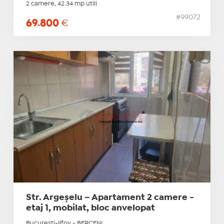
2 camere, 42.34 mp utili
#99072
69.800
€
Str. Argeșelu – Apartament 2 camere -
etaj 1, mobilat, bloc anvelopat
Bucuresti-Ilfov - BERCENI