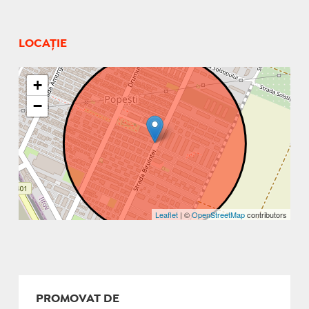
LOCAȚIE
+
−
Leaflet
| ©
OpenStreetMap
contributors
PROMOVAT DE