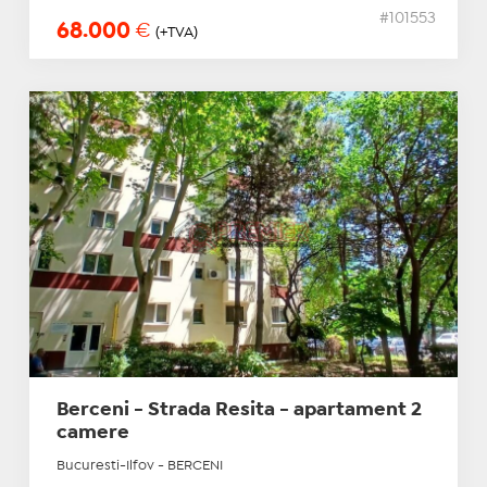
#101553
68.000
€
(+TVA)
Berceni - Strada Resita - apartament 2
camere
Bucuresti-Ilfov - BERCENI