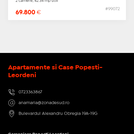
2 camere, 42.34 mp utili
#99072
69.800
€
Apartamente si Case Popesti-
Leordeni
0723363867
anamaria@zonadesud.ro
Bulevardul Alexandru Obregia 19A-19G