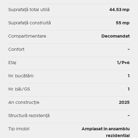
Suprafaţă total utilă
44.53 mp
Suprafaţă construită
55 mp
Compartimentare
Decomandat
Confort
-
Etaj
1/P+6
Nr. bucătării
1
Nr. băi/GS
1
An construcție
2025
Structură rezistență
-
Tip imobil
Amplasat in ansamblu
rezidential