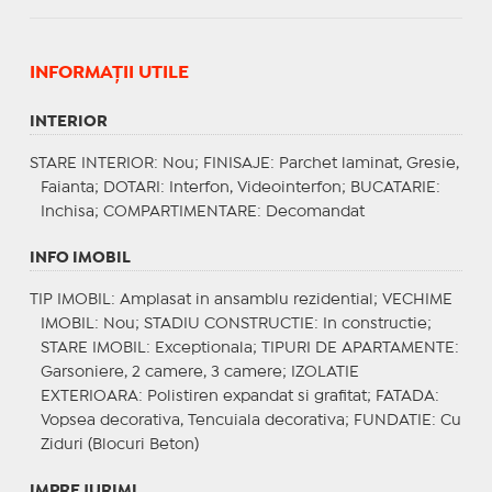
INFORMAŢII UTILE
INTERIOR
STARE INTERIOR
: Nou;
FINISAJE
: Parchet laminat, Gresie,
Faianta;
DOTARI
: Interfon, Videointerfon;
BUCATARIE
:
Inchisa;
COMPARTIMENTARE
: Decomandat
INFO IMOBIL
TIP IMOBIL
: Amplasat in ansamblu rezidential;
VECHIME
IMOBIL
: Nou;
STADIU CONSTRUCTIE
: In constructie;
STARE IMOBIL
: Exceptionala;
TIPURI DE APARTAMENTE
:
Garsoniere, 2 camere, 3 camere;
IZOLATIE
EXTERIOARA
: Polistiren expandat si grafitat;
FATADA
:
Vopsea decorativa, Tencuiala decorativa;
FUNDATIE
: Cu
Ziduri (Blocuri Beton)
IMPREJURIMI