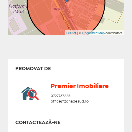
Leaflet
| ©
OpenStreetMap
contributors
PROMOVAT DE
Premier Imobiliare
0727737225
office@zonadesud.ro
CONTACTEAZĂ-NE