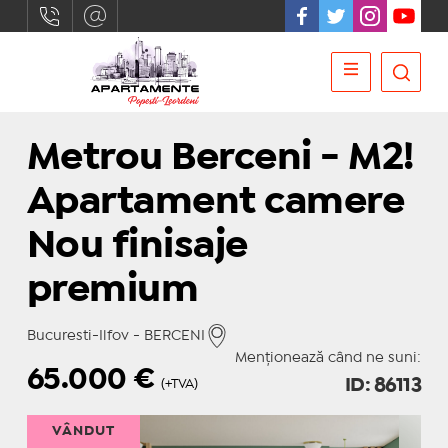
Metrou Berceni - M2!
Apartament camere
Nou finisaje
premium
Bucuresti-Ilfov - BERCENI
Menționează când ne suni:
65.000
€
ID: 86113
(+TVA)
VÂNDUT