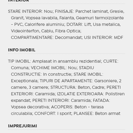
INTERIOR
STARE INTERIOR
: Nou;
FINISAJE
: Parchet laminat, Gresie,
Granit, Vopsea lavabila, Faianta, Geamuri termoizolante
- PVC, Calorifere aluminiu;
DOTARI
: Lift, Usa metalica,
Videointerfon, Cablu, Fibra Optica;
COMPARTIMENTARE
: Decomandat;
USI INTERIOR
: MDF
INFO IMOBIL
TIP IMOBIL
: Amplasat in ansamblu rezidential;
CURTE
:
Comuna;
VECHIME IMOBIL
: Nou;
STADIU
CONSTRUCTIE
: In constructie;
STARE IMOBIL
:
Exceptionala;
TIPURI DE APARTAMENTE
: Garsoniere, 2
camere, 3 camere;
STRUCTURA
: Beton, Cadre;
PERETI
EXTERIORI
: Caramida;
IZOLATIE EXTERIOARA
: Polistiren
expandat;
PERETI INTERIORI
: Caramida;
FATADA
:
Vopsea decorativa;
ACOPERIS
: Beton - terasa
circulabila;
CONFORT
: I sporit;
PLANSEE
: Beton armat
IMPREJURIMI