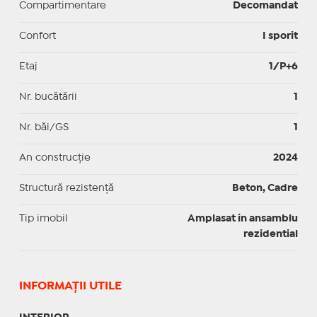
Compartimentare
Decomandat
Confort
I sporit
Etaj
1/P+6
Nr. bucătării
1
Nr. băi/GS
1
An construcție
2024
Structură rezistență
Beton, Cadre
Tip imobil
Amplasat in ansamblu
rezidential
INFORMAŢII UTILE