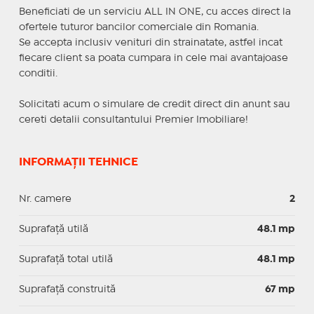
Beneficiati de un serviciu ALL IN ONE, cu acces direct la
ofertele tuturor bancilor comerciale din Romania.
Se accepta inclusiv venituri din strainatate, astfel incat
fiecare client sa poata cumpara in cele mai avantajoase
conditii.
Solicitati acum o simulare de credit direct din anunt sau
cereti detalii consultantului Premier Imobiliare!
INFORMAȚII TEHNICE
Nr. camere
2
Suprafaţă utilă
48.1 mp
Suprafaţă total utilă
48.1 mp
Suprafaţă construită
67 mp