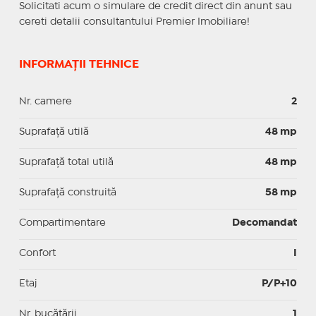
Solicitati acum o simulare de credit direct din anunt sau
cereti detalii consultantului Premier Imobiliare!
INFORMAȚII TEHNICE
Nr. camere
2
Suprafaţă utilă
48 mp
Suprafaţă total utilă
48 mp
Suprafaţă construită
58 mp
Compartimentare
Decomandat
Confort
I
Etaj
P/P+10
Nr. bucătării
1