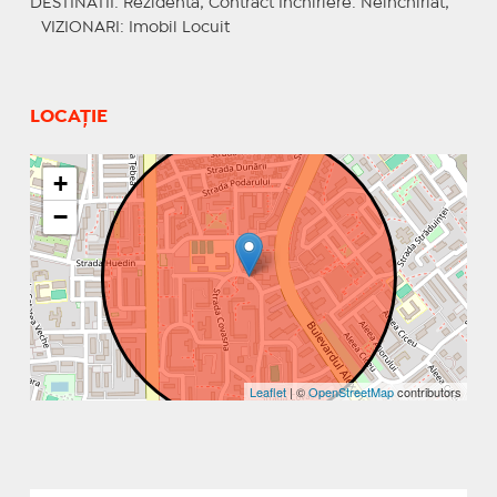
DESTINATII
: Rezidenta;
Contract Inchiriere
: Neinchiriat;
VIZIONARI
: Imobil Locuit
LOCAȚIE
+
−
Leaflet
| ©
OpenStreetMap
contributors