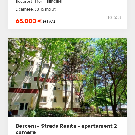
Bucuresti-Ilfov - BERCENI
2 camere, 33.46 mp utili
#101553
68.000
€
(+TVA)
Berceni - Strada Resita - apartament 2
camere