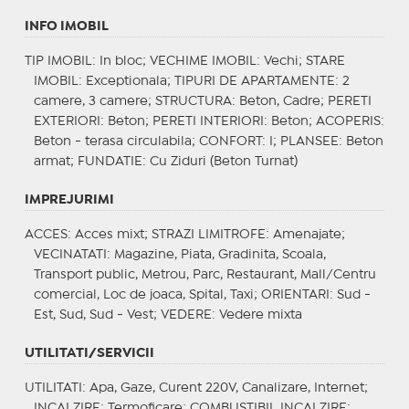
INFO IMOBIL
TIP IMOBIL
: In bloc;
VECHIME IMOBIL
: Vechi;
STARE
IMOBIL
: Exceptionala;
TIPURI DE APARTAMENTE
: 2
camere, 3 camere;
STRUCTURA
: Beton, Cadre;
PERETI
EXTERIORI
: Beton;
PERETI INTERIORI
: Beton;
ACOPERIS
:
Beton - terasa circulabila;
CONFORT
: I;
PLANSEE
: Beton
armat;
FUNDATIE
: Cu Ziduri (Beton Turnat)
IMPREJURIMI
ACCES
: Acces mixt;
STRAZI LIMITROFE
: Amenajate;
VECINATATI
: Magazine, Piata, Gradinita, Scoala,
Transport public, Metrou, Parc, Restaurant, Mall/Centru
comercial, Loc de joaca, Spital, Taxi;
ORIENTARI
: Sud -
Est, Sud, Sud - Vest;
VEDERE
: Vedere mixta
UTILITATI/SERVICII
UTILITATI
: Apa, Gaze, Curent 220V, Canalizare, Internet;
INCALZIRE
: Termoficare;
COMBUSTIBIL INCALZIRE
: