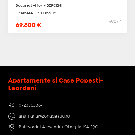
Bucuresti-Ilfov - BERCENI
2 camere, 42.34 mp utili
#99072
69.800
€
Apartamente si Case Popesti-
Leordeni
0723363867
anamaria@zonadesud.ro
Bulevardul Alexandru Obregia 19A-19G