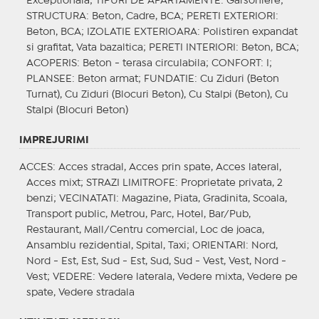
Exceptionala;
TIPURI DE APARTAMENTE
: Garsoniere;
STRUCTURA
: Beton, Cadre, BCA;
PERETI EXTERIORI
:
Beton, BCA;
IZOLATIE EXTERIOARA
: Polistiren expandat
si grafitat, Vata bazaltica;
PERETI INTERIORI
: Beton, BCA;
ACOPERIS
: Beton - terasa circulabila;
CONFORT
: I;
PLANSEE
: Beton armat;
FUNDATIE
: Cu Ziduri (Beton
Turnat), Cu Ziduri (Blocuri Beton), Cu Stalpi (Beton), Cu
Stalpi (Blocuri Beton)
IMPREJURIMI
ACCES
: Acces stradal, Acces prin spate, Acces lateral,
Acces mixt;
STRAZI LIMITROFE
: Proprietate privata, 2
benzi;
VECINATATI
: Magazine, Piata, Gradinita, Scoala,
Transport public, Metrou, Parc, Hotel, Bar/Pub,
Restaurant, Mall/Centru comercial, Loc de joaca,
Ansamblu rezidential, Spital, Taxi;
ORIENTARI
: Nord,
Nord - Est, Est, Sud - Est, Sud, Sud - Vest, Vest, Nord -
Vest;
VEDERE
: Vedere laterala, Vedere mixta, Vedere pe
spate, Vedere stradala