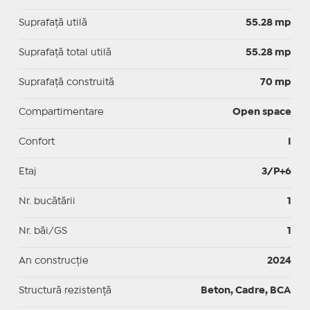
Suprafaţă utilă
55.28 mp
Suprafaţă total utilă
55.28 mp
Suprafaţă construită
70 mp
Compartimentare
Open space
Confort
I
Etaj
3/P+6
Nr. bucătării
1
Nr. băi/GS
1
An construcție
2024
Structură rezistență
Beton, Cadre, BCA