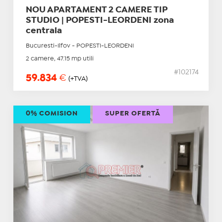
NOU APARTAMENT 2 CAMERE TIP
STUDIO | POPESTI-LEORDENI zona
centrala
Bucuresti-Ilfov - POPESTI-LEORDENI
2 camere, 47.15 mp utili
#102174
59.834
€
(+TVA)
0% COMISION
SUPER OFERTĂ