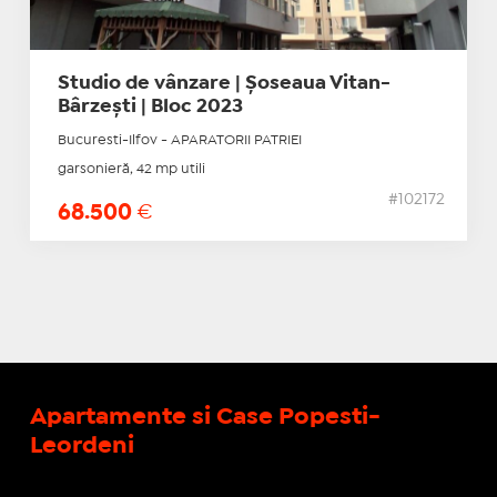
Studio de vânzare | Șoseaua Vitan-
Bârzești | Bloc 2023
Bucuresti-Ilfov - APARATORII PATRIEI
garsonieră, 42 mp utili
#102172
68.500
€
Apartamente si Case Popesti-
Leordeni