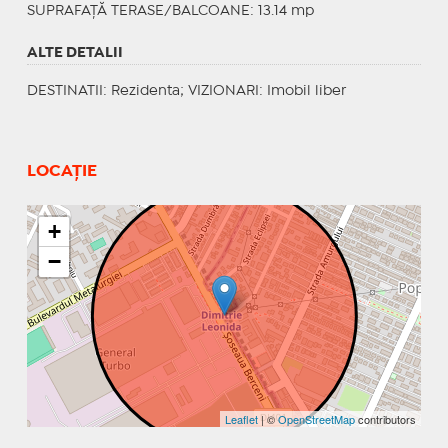
SUPRAFAȚĂ TERASE/BALCOANE: 13.14 mp
ALTE DETALII
DESTINATII
: Rezidenta;
VIZIONARI
: Imobil liber
LOCAȚIE
+
−
Leaflet
| ©
OpenStreetMap
contributors