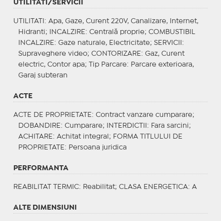
UTILITATI/SERVICII
UTILITATI
: Apa, Gaze, Curent 220V, Canalizare, Internet,
Hidranti;
INCALZIRE
: Centrală proprie;
COMBUSTIBIL
INCALZIRE
: Gaze naturale, Electricitate;
SERVICII
:
Supraveghere video;
CONTORIZARE
: Gaz, Curent
electric, Contor apa;
Tip Parcare
: Parcare exterioara,
Garaj subteran
ACTE
ACTE DE PROPRIETATE
: Contract vanzare cumparare;
DOBANDIRE
: Cumparare;
INTERDICTII
: Fara sarcini;
ACHITARE
: Achitat integral;
FORMA TITLULUI DE
PROPRIETATE
: Persoana juridica
PERFORMANTA
REABILITAT TERMIC
: Reabilitat;
CLASA ENERGETICA
: A
ALTE DIMENSIUNI