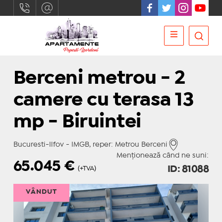
Berceni metrou - 2
camere cu terasa 13
mp - Biruintei
Bucuresti-Ilfov - IMGB, reper: Metrou Berceni
Menționează când ne suni:
65.045
€
ID: 81088
(+TVA)
VÂNDUT