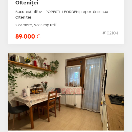
Olteniței
Bucuresti-Ilfov - POPESTI-LEORDENI, reper: Soseaua
Oltenitei
2 camere, 57.83 mp utili
#102104
89.000
€