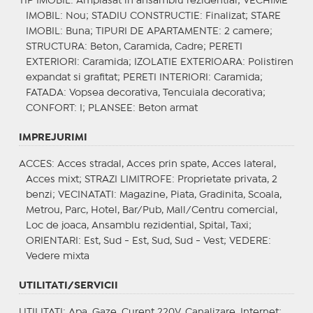
TIP IMOBIL
: Amplasat in ansamblu rezidential;
VECHIME
IMOBIL
: Nou;
STADIU CONSTRUCTIE
: Finalizat;
STARE
IMOBIL
: Buna;
TIPURI DE APARTAMENTE
: 2 camere;
STRUCTURA
: Beton, Caramida, Cadre;
PERETI
EXTERIORI
: Caramida;
IZOLATIE EXTERIOARA
: Polistiren
expandat si grafitat;
PERETI INTERIORI
: Caramida;
FATADA
: Vopsea decorativa, Tencuiala decorativa;
CONFORT
: I;
PLANSEE
: Beton armat
IMPREJURIMI
ACCES
: Acces stradal, Acces prin spate, Acces lateral,
Acces mixt;
STRAZI LIMITROFE
: Proprietate privata, 2
benzi;
VECINATATI
: Magazine, Piata, Gradinita, Scoala,
Metrou, Parc, Hotel, Bar/Pub, Mall/Centru comercial,
Loc de joaca, Ansamblu rezidential, Spital, Taxi;
ORIENTARI
: Est, Sud - Est, Sud, Sud - Vest;
VEDERE
:
Vedere mixta
UTILITATI/SERVICII
UTILITATI
: Apa, Gaze, Curent 220V, Canalizare, Internet;