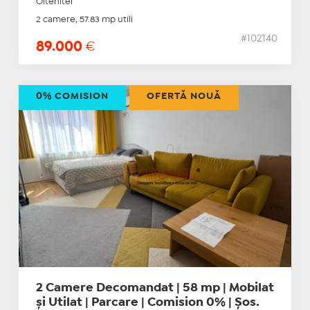
Oltenitei
2 camere, 57.83 mp utili
#102140
89.000
€
0% COMISION
OFERTĂ NOUĂ
2 Camere Decomandat | 58 mp | Mobilat
și Utilat | Parcare | Comision 0% | Șos.