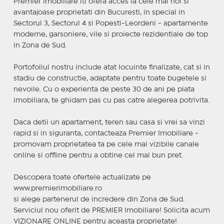
Premier Imobiliare iti ofera acces la cele mai noi si
avantajoase proprietati din Bucuresti, in special in
Sectorul 3, Sectorul 4 si Popesti-Leordeni - apartamente
moderne, garsoniere, vile si proiecte rezidentiale de top
in Zona de Sud.
Portofoliul nostru include atat locuinte finalizate, cat si in
stadiu de constructie, adaptate pentru toate bugetele si
nevoile. Cu o experienta de peste 30 de ani pe piata
imobiliara, te ghidam pas cu pas catre alegerea potrivita.
Daca detii un apartament, teren sau casa si vrei sa vinzi
rapid si in siguranta, contacteaza Premier Imobiliare -
promovam proprietatea ta pe cele mai vizibile canale
online si offline pentru a obtine cel mai bun pret.
Descopera toate ofertele actualizate pe
www.premierimobiliare.ro
si alege partenerul de incredere din Zona de Sud.
Serviciul nou oferit de PREMIER Imobiliare! Solicita acum
VIZIONARE ONLINE pentru aceasta proprietate!