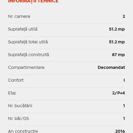
INFORMAȚII TEHNICE
Nr. camere
2
Suprafaţă utilă
51.2 mp
Suprafaţă total utilă
51.2 mp
Suprafaţă construită
87 mp
Compartimentare
Decomandat
Confort
I
Etaj
2/P+4
Nr. bucătării
1
Nr. băi/GS
1
An construcție
2016