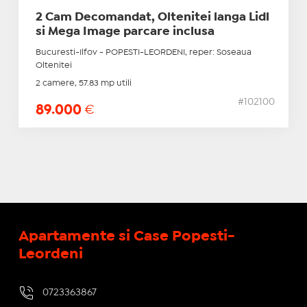
2 Cam Decomandat, Oltenitei langa Lidl
si Mega Image parcare inclusa
Bucuresti-Ilfov - POPESTI-LEORDENI, reper: Soseaua
Oltenitei
2 camere, 57.83 mp utili
#102100
89.000
€
Apartamente si Case Popesti-
Leordeni
0723363867