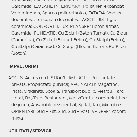
Caramida;
IZOLATIE INTERIOARA
: Polistiren expandat,
Vata minerala, Spuma poliuretanica;
FATADA
: Vopsea
decorativa, Tencuiala decorativa;
ACOPERIS
: Tigla
ceramica;
CONFORT
: I, Lux;
PLANSEE
: Beton armat,
Caramida;
FUNDATIE
: Cu Ziduri (Beton Turnat), Cu Ziduri
(Caramida), Cu Ziduri (Blocuri Beton), Cu Stalpi (Beton),
Cu Stalpi (Caramida), Cu Stalpi (Blocuri Beton), Pe Piloni
(Beton)
IMPREJURIMI
ACCES
: Acces mixt;
STRAZI LIMITROFE
: Proprietate
privata, Proprietate publica;
VECINATATI
: Magazine,
Piata, Gradinita, Scoala, Transport public, Metrou, Parc,
Hotel, Bar/Pub, Restaurant, Mall/Centru comercial, Loc
de joaca, Ansamblu rezidential, Spital, Taxi, Microbuz;
ORIENTARI
: Sud - Est, Sud, Sud - Vest;
VEDERE
: Vedere
mixta
UTILITATI/SERVICII