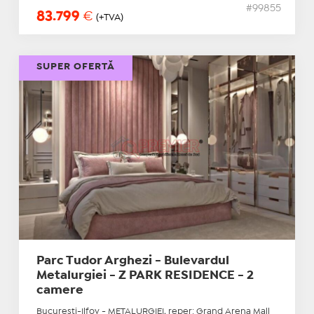
#99855
83.799
€
(+TVA)
SUPER OFERTĂ
Parc Tudor Arghezi - Bulevardul
Metalurgiei - Z PARK RESIDENCE - 2
camere
Bucuresti-Ilfov - METALURGIEI, reper: Grand Arena Mall