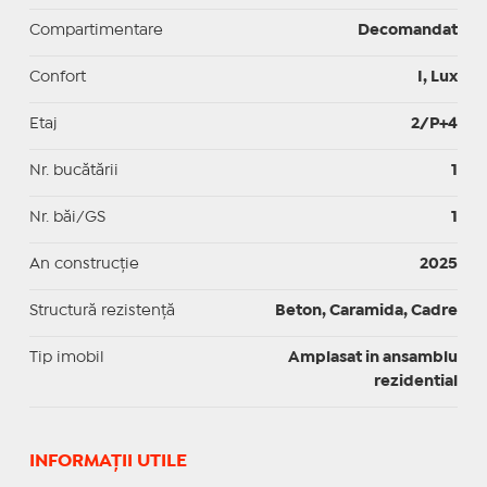
Compartimentare
Decomandat
Confort
I, Lux
Etaj
2/P+4
Nr. bucătării
1
Nr. băi/GS
1
An construcție
2025
Structură rezistență
Beton, Caramida, Cadre
Tip imobil
Amplasat in ansamblu
rezidential
INFORMAŢII UTILE