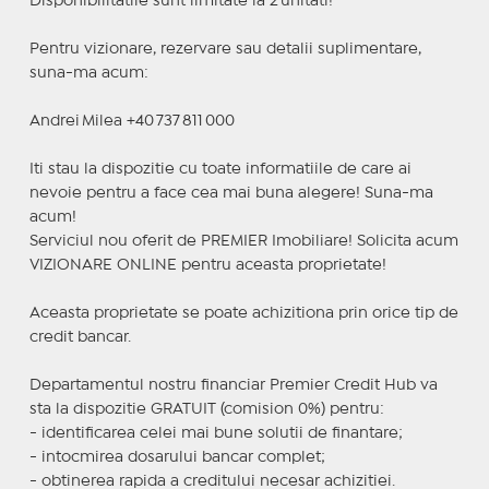
Disponibilitatile sunt limitate la 2 unitati!
Pentru vizionare, rezervare sau detalii suplimentare,
suna-ma acum:
Andrei Milea +40 737 811 000
Iti stau la dispozitie cu toate informatiile de care ai
nevoie pentru a face cea mai buna alegere! Suna-ma
acum!
Serviciul nou oferit de PREMIER Imobiliare! Solicita acum
VIZIONARE ONLINE pentru aceasta proprietate!
Aceasta proprietate se poate achizitiona prin orice tip de
credit bancar.
Departamentul nostru financiar Premier Credit Hub va
sta la dispozitie GRATUIT (comision 0%) pentru:
- identificarea celei mai bune solutii de finantare;
- intocmirea dosarului bancar complet;
- obtinerea rapida a creditului necesar achizitiei.