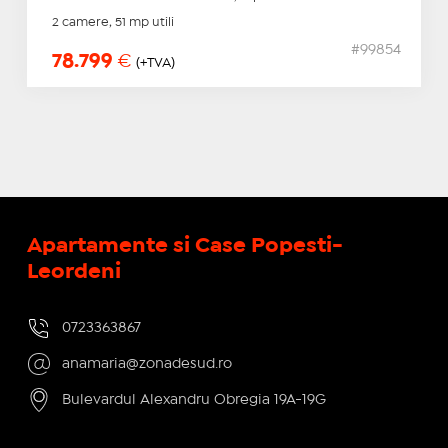
2 camere, 51 mp utili
#99854
78.799
€
(+TVA)
Apartamente si Case Popesti-
Leordeni
0723363867
anamaria@zonadesud.ro
Bulevardul Alexandru Obregia 19A-19G