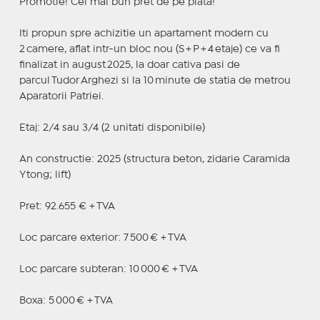
Promotie! Cel mai bun pret de pe piata!
Iti propun spre achizitie un apartament modern cu
2 camere, aflat intr-un bloc nou (S + P + 4 etaje) ce va fi
finalizat in august 2025, la doar cativa pasi de
parcul Tudor Arghezi si la 10 minute de statia de metrou
Aparatorii Patriei.
Etaj: 2/4 sau 3/4 (2 unitati disponibile)
An constructie: 2025 (structura beton, zidarie Caramida
Ytong; lift)
Pret: 92.655 € + TVA
Loc parcare exterior: 7 500 € + TVA
Loc parcare subteran: 10 000 € + TVA
Boxa: 5 000 € + TVA