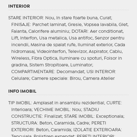
INTERIOR
STARE INTERIOR
: Nou, In stare foarte buna, Curat;
FINISAJE
: Parchet laminat, Gresie, Vopsea lavabila, Glet,
Faianta, Calorifere aluminiu;
DOTARI
: Aer conditionat,
Lift, Interfon, Usa metalica, Usa antifoc, Senzor pentru
incendii, Masina de spalat rufe, Iluminat exterior, Cada
hidromasaj, Videointerfon, Televizor, Aspirator, Cablu,
Wireless, Fibra Optica, Iluminare cu spoturi, Foisor in
gradina, Sistem Stropitoare, Luminator;
COMPARTIMENTARE
: Decomandat;
USI INTERIOR
:
Celulare;
Camere speciale
: Birou, Camera Atelier
INFO IMOBIL
TIP IMOBIL
: Amplasat in ansamblu rezidential;
CURTE
:
Interioara;
VECHIME IMOBIL
: Nou;
STADIU
CONSTRUCTIE
: Finalizat;
STARE IMOBIL
: Exceptionala;
STRUCTURA
: Beton, Caramida, Cadre;
PERETI
EXTERIORI
: Beton, Caramida;
IZOLATIE EXTERIOARA
:
Tencuiala, Polistiren expandat;
PERETI INTERIORI
: