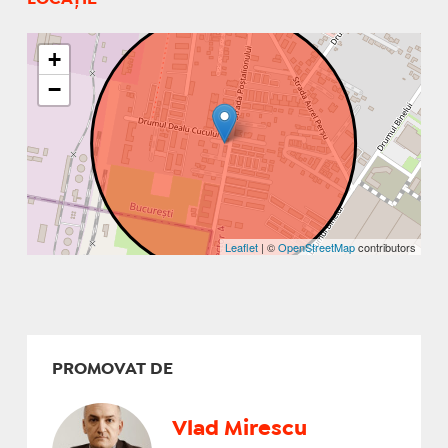
+
−
Leaflet
| ©
OpenStreetMap
contributors
PROMOVAT DE
Vlad Mirescu