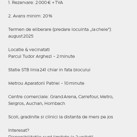
1. Rezervare: 2 000 € + TVA
2. Avans minim: 20 %
Termen de eliberare (predare locuinta ,,la cheie"):
august 2025
Locatie & vecinatati
Parcul Tudor Arghezi - 2 minute
Statie STB linia 241 chiar in fata blocului
Metrou Aparatorii Patriei - 10 minute
Centre comerciale: Grand Arena, Carrefour, Metro,
Selgros, Auchan, Hornbach
Scoli, gradinite si clinici la distanta de mers pe jos
Interesat?