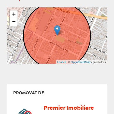
+
−
Leaflet
| ©
OpenStreetMap
contributors
PROMOVAT DE
Premier Imobiliare