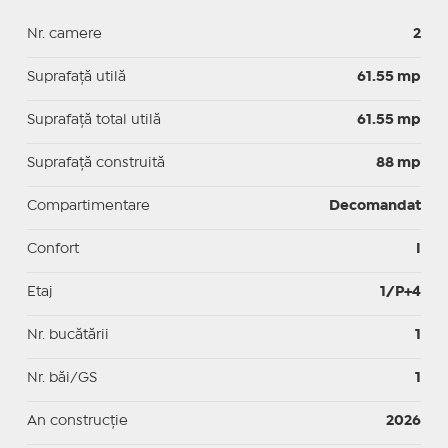
Nr. camere
2
Suprafaţă utilă
61.55 mp
Suprafaţă total utilă
61.55 mp
Suprafaţă construită
88 mp
Compartimentare
Decomandat
Confort
I
Etaj
1/P+4
Nr. bucătării
1
Nr. băi/GS
1
An construcție
2026