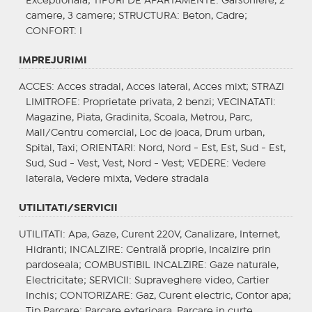
Exceptionala;
TIPURI DE APARTAMENTE
: Garsoniere, 2
camere, 3 camere;
STRUCTURA
: Beton, Cadre;
CONFORT
: I
IMPREJURIMI
ACCES
: Acces stradal, Acces lateral, Acces mixt;
STRAZI
LIMITROFE
: Proprietate privata, 2 benzi;
VECINATATI
:
Magazine, Piata, Gradinita, Scoala, Metrou, Parc,
Mall/Centru comercial, Loc de joaca, Drum urban,
Spital, Taxi;
ORIENTARI
: Nord, Nord - Est, Est, Sud - Est,
Sud, Sud - Vest, Vest, Nord - Vest;
VEDERE
: Vedere
laterala, Vedere mixta, Vedere stradala
UTILITATI/SERVICII
UTILITATI
: Apa, Gaze, Curent 220V, Canalizare, Internet,
Hidranti;
INCALZIRE
: Centrală proprie, Incalzire prin
pardoseala;
COMBUSTIBIL INCALZIRE
: Gaze naturale,
Electricitate;
SERVICII
: Supraveghere video, Cartier
Inchis;
CONTORIZARE
: Gaz, Curent electric, Contor apa;
Tip Parcare
: Parcare exterioara, Parcare in curte