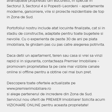
avantajoase proprietati din Bucuresti, in special in
Sectorul 3, Sectorul 4 si Popesti-Leordeni - apartamente
moderne, garsoniere, vile si proiecte rezidentiale de top
in Zona de Sud.
Portofoliul nostru include atat locuinte finalizate, cat si in
stadiu de constructie, adaptate pentru toate bugetele si
nevoile. Cu o experienta de peste 30 de ani pe piata
imobiliara, te ghidam pas cu pas catre alegerea potrivita.
Daca detii un apartament, teren sau casa si vrei sa vinzi
rapid si in siguranta, contacteaza Premier Imobiliare -
promovam proprietatea ta pe cele mai vizibile canale
online si offline pentru a obtine cel mai bun pret.
Descopera toate ofertele actualizate pe
www.premierimobiliare.ro
si alege partenerul de incredere din Zona de Sud.
Serviciul nou oferit de PREMIER Imobiliare! Solicita acum
VIZIONARE ONLINE pentru aceasta proprietate!