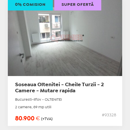
0% COMISION
SUPER OFERTĂ
Soseaua Oltenitei - Cheile Turzii - 2
Camere - Mutare rapida
Bucuresti-Ilfov - OLTENITEI
2 camere, 69 mp utili
#93328
80.900
€
(+TVA)