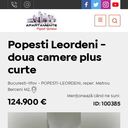
Popesti Leordeni -
doua camere plus
curte
Bucuresti-Ilfov - POPESTI-LEORDENI, reper: Metrou
Berceni M2,
Menționează când ne suni:
124.900
€
ID: 100385