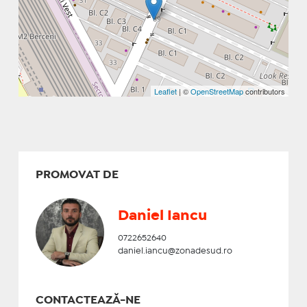
Leaflet
| ©
OpenStreetMap
contributors
PROMOVAT DE
Daniel Iancu
0722652640
daniel.iancu@zonadesud.ro
CONTACTEAZĂ-NE