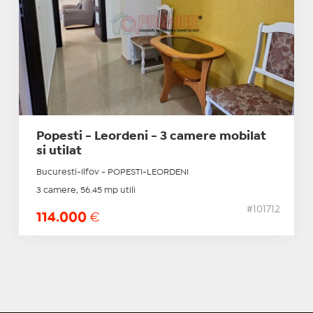
Popesti - Leordeni - 3 camere mobilat
si utilat
Bucuresti-Ilfov - POPESTI-LEORDENI
3 camere, 56.45 mp utili
#101712
114.000
€