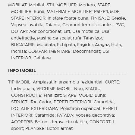
MOBILAT
: Mobilat;
STIL MOBILIER
: Modern;
STARE
MOBILIER
: Buna;
MATERIALE MOBILIER
: Pal/Pfl, MDF;
STARE INTERIOR
: In stare foarte buna;
FINISAJE
: Gresie,
Vopsea lavabila, Faianta, Geamuri termoizolante - PVC;
DOTARI
: Aer conditionat, Lift, Usa metalica, Usa
antiefractie, Masina de spalat rufe, Televizor;
BUCATARIE
: Mobilata, Echipata, Frigider, Aragaz, Hota,
Inchisa;
COMPARTIMENTARE
: Decomandat;
USI
INTERIOR
: Celulare
INFO IMOBIL
TIP IMOBIL
: Amplasat in ansamblu rezidential;
CURTE
:
Individuala;
VECHIME IMOBIL
: Nou;
STADIU
CONSTRUCTIE
: Finalizat;
STARE IMOBIL
: Buna;
STRUCTURA
: Cadre;
PERETI EXTERIORI
: Caramida;
IZOLATIE EXTERIOARA
: Polistiren expandat;
PERETI
INTERIORI
: Caramida;
FATADA
: Vopsea decorativa;
ACOPERIS
: Beton - terasa circulabila;
CONFORT
: I
sporit;
PLANSEE
: Beton armat