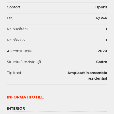
Confort
I sporit
Etaj
P/P+6
Nr. bucătării
1
Nr. băi/GS
1
An construcție
2020
Structură rezistență
Cadre
Tip imobil
Amplasat in ansamblu
rezidential
INFORMAŢII UTILE
INTERIOR