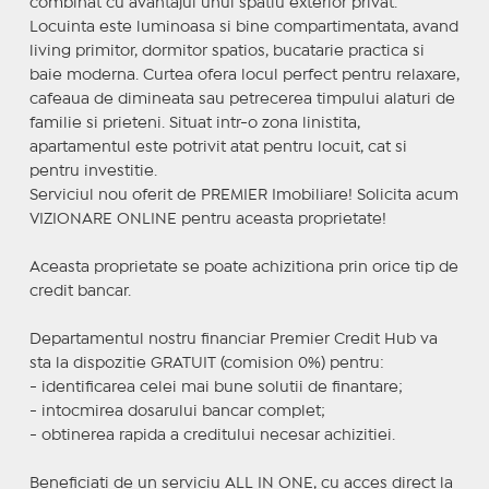
combinat cu avantajul unui spatiu exterior privat.
Locuinta este luminoasa si bine compartimentata, avand
living primitor, dormitor spatios, bucatarie practica si
baie moderna. Curtea ofera locul perfect pentru relaxare,
cafeaua de dimineata sau petrecerea timpului alaturi de
familie si prieteni. Situat intr-o zona linistita,
apartamentul este potrivit atat pentru locuit, cat si
pentru investitie.
Serviciul nou oferit de PREMIER Imobiliare! Solicita acum
VIZIONARE ONLINE pentru aceasta proprietate!
Aceasta proprietate se poate achizitiona prin orice tip de
credit bancar.
Departamentul nostru financiar Premier Credit Hub va
sta la dispozitie GRATUIT (comision 0%) pentru:
- identificarea celei mai bune solutii de finantare;
- intocmirea dosarului bancar complet;
- obtinerea rapida a creditului necesar achizitiei.
Beneficiati de un serviciu ALL IN ONE, cu acces direct la