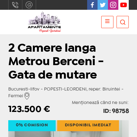
2 Camere langa
Metrou Berceni -
Gata de mutare
Bucuresti-Ilfov - POPESTI-LEORDENI, reper: Biruintei -
Fermei
Menționează când ne suni:
123.500
€
ID: 98758
0% COMISION
DISPONIBIL IMEDIAT