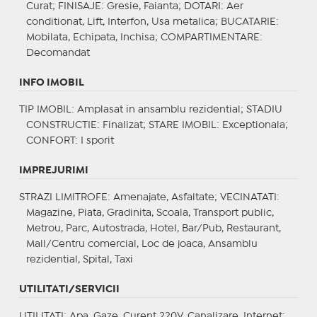
Curat;
FINISAJE
: Gresie, Faianta;
DOTARI
: Aer
conditionat, Lift, Interfon, Usa metalica;
BUCATARIE
:
Mobilata, Echipata, Inchisa;
COMPARTIMENTARE
:
Decomandat
INFO IMOBIL
TIP IMOBIL
: Amplasat in ansamblu rezidential;
STADIU
CONSTRUCTIE
: Finalizat;
STARE IMOBIL
: Exceptionala;
CONFORT
: I sporit
IMPREJURIMI
STRAZI LIMITROFE
: Amenajate, Asfaltate;
VECINATATI
:
Magazine, Piata, Gradinita, Scoala, Transport public,
Metrou, Parc, Autostrada, Hotel, Bar/Pub, Restaurant,
Mall/Centru comercial, Loc de joaca, Ansamblu
rezidential, Spital, Taxi
UTILITATI/SERVICII
UTILITATI
: Apa, Gaze, Curent 220V, Canalizare, Internet;