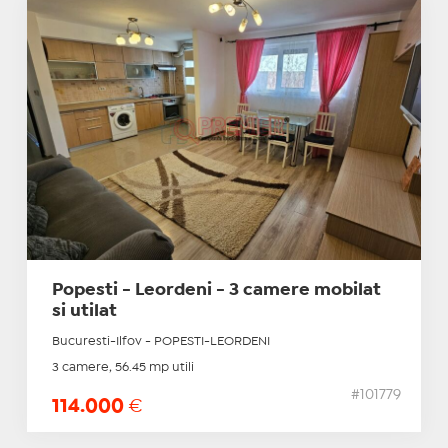
Popesti - Leordeni - 3 camere mobilat
si utilat
Bucuresti-Ilfov - POPESTI-LEORDENI
3 camere, 56.45 mp utili
#101779
114.000
€