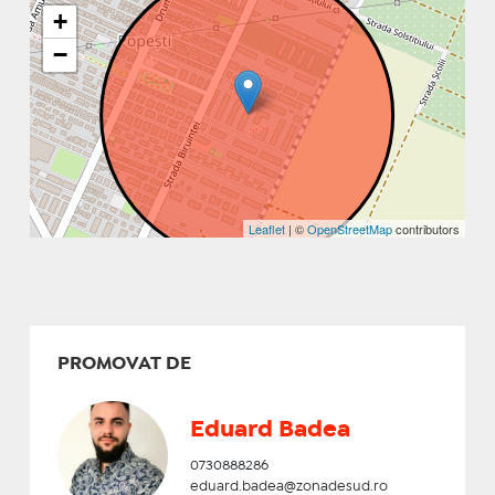
+
−
Leaflet
| ©
OpenStreetMap
contributors
PROMOVAT DE
Eduard Badea
0730888286
eduard.badea@zonadesud.ro