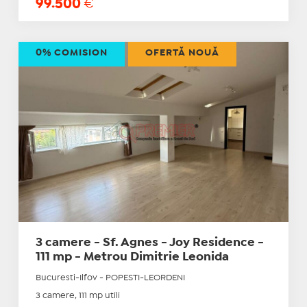
99.500
€
0% COMISION
OFERTĂ NOUĂ
3 camere - Sf. Agnes - Joy Residence -
111 mp - Metrou Dimitrie Leonida
Bucuresti-Ilfov - POPESTI-LEORDENI
3 camere, 111 mp utili