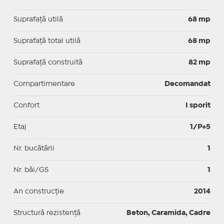
Suprafaţă utilă
68 mp
Suprafaţă total utilă
68 mp
Suprafaţă construită
82 mp
Compartimentare
Decomandat
Confort
I sporit
Etaj
1/P+5
Nr. bucătării
1
Nr. băi/GS
1
An construcție
2014
Structură rezistență
Beton, Caramida, Cadre