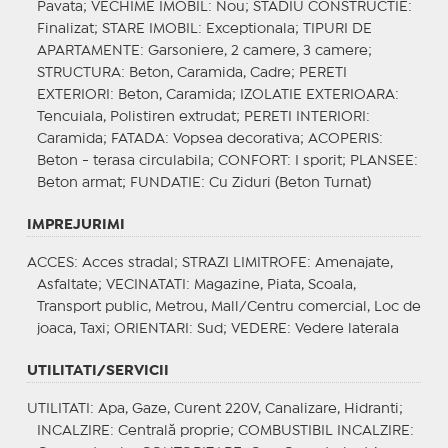
Pavata;
VECHIME IMOBIL
: Nou;
STADIU CONSTRUCTIE
:
Finalizat;
STARE IMOBIL
: Exceptionala;
TIPURI DE
APARTAMENTE
: Garsoniere, 2 camere, 3 camere;
STRUCTURA
: Beton, Caramida, Cadre;
PERETI
EXTERIORI
: Beton, Caramida;
IZOLATIE EXTERIOARA
:
Tencuiala, Polistiren extrudat;
PERETI INTERIORI
:
Caramida;
FATADA
: Vopsea decorativa;
ACOPERIS
:
Beton - terasa circulabila;
CONFORT
: I sporit;
PLANSEE
:
Beton armat;
FUNDATIE
: Cu Ziduri (Beton Turnat)
IMPREJURIMI
ACCES
: Acces stradal;
STRAZI LIMITROFE
: Amenajate,
Asfaltate;
VECINATATI
: Magazine, Piata, Scoala,
Transport public, Metrou, Mall/Centru comercial, Loc de
joaca, Taxi;
ORIENTARI
: Sud;
VEDERE
: Vedere laterala
UTILITATI/SERVICII
UTILITATI
: Apa, Gaze, Curent 220V, Canalizare, Hidranti;
INCALZIRE
: Centrală proprie;
COMBUSTIBIL INCALZIRE
: