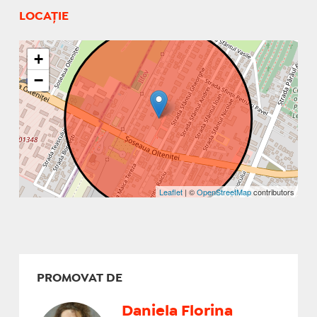
LOCAȚIE
+
−
Leaflet
| ©
OpenStreetMap
contributors
PROMOVAT DE
Daniela Florina