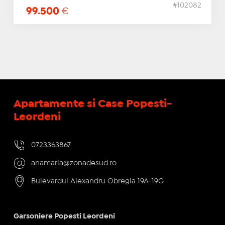
#102082
99.500
€
Apartamente si Case Popesti-
Leordeni
0723363867
anamaria@zonadesud.ro
Bulevardul Alexandru Obregia 19A-19G
Garsoniere Popesti Leordeni