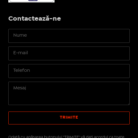
Contactează-ne
Odată cu apăsarea butonului "TRIMITE" vă daţi acordul ca toate