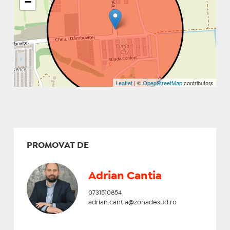
−
Leaflet
| ©
OpenStreetMap
contributors
PROMOVAT DE
Adrian Cantia
0731510854
adrian.cantia@zonadesud.ro