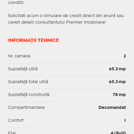
conditii.
Solicitati acum o simulare de credit direct din anunt sau
cereti detalii consultantului Premier Imobiliare!
INFORMAȚII TEHNICE
Nr. camere
2
Suprafaţă utilă
65.3 mp
Suprafaţă total utilă
65.3 mp
Suprafaţă construită
78 mp
Compartimentare
Decomandat
Confort
I
Etaj
4/P+10