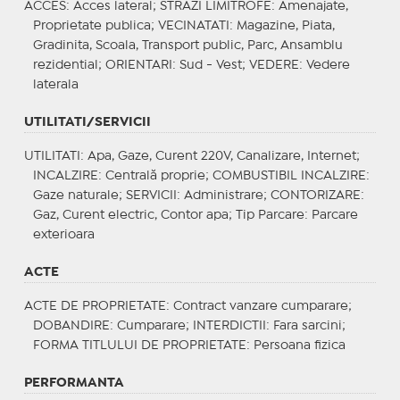
ACCES
: Acces lateral;
STRAZI LIMITROFE
: Amenajate,
Proprietate publica;
VECINATATI
: Magazine, Piata,
Gradinita, Scoala, Transport public, Parc, Ansamblu
rezidential;
ORIENTARI
: Sud - Vest;
VEDERE
: Vedere
laterala
UTILITATI/SERVICII
UTILITATI
: Apa, Gaze, Curent 220V, Canalizare, Internet;
INCALZIRE
: Centrală proprie;
COMBUSTIBIL INCALZIRE
:
Gaze naturale;
SERVICII
: Administrare;
CONTORIZARE
:
Gaz, Curent electric, Contor apa;
Tip Parcare
: Parcare
exterioara
ACTE
ACTE DE PROPRIETATE
: Contract vanzare cumparare;
DOBANDIRE
: Cumparare;
INTERDICTII
: Fara sarcini;
FORMA TITLULUI DE PROPRIETATE
: Persoana fizica
PERFORMANTA