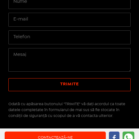
Odată cu apăsarea butonului "TRIMITE" vă daţi acordul ca toate
datele completate în formularul de mai sus să fie stocate în
condiţii de siguranţă cu scopul de a vă contacta ulterior.
Site realizat pe platforma
IMOPEDIA.ro - Anunțuri
CONTACTEAZĂ-NE