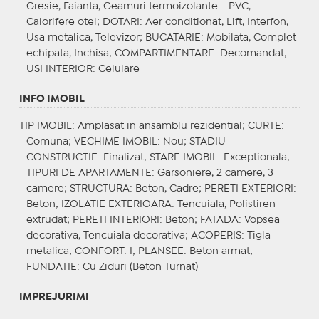
Gresie, Faianta, Geamuri termoizolante - PVC,
Calorifere otel;
DOTARI
: Aer conditionat, Lift, Interfon,
Usa metalica, Televizor;
BUCATARIE
: Mobilata, Complet
echipata, Inchisa;
COMPARTIMENTARE
: Decomandat;
USI INTERIOR
: Celulare
INFO IMOBIL
TIP IMOBIL
: Amplasat in ansamblu rezidential;
CURTE
:
Comuna;
VECHIME IMOBIL
: Nou;
STADIU
CONSTRUCTIE
: Finalizat;
STARE IMOBIL
: Exceptionala;
TIPURI DE APARTAMENTE
: Garsoniere, 2 camere, 3
camere;
STRUCTURA
: Beton, Cadre;
PERETI EXTERIORI
:
Beton;
IZOLATIE EXTERIOARA
: Tencuiala, Polistiren
extrudat;
PERETI INTERIORI
: Beton;
FATADA
: Vopsea
decorativa, Tencuiala decorativa;
ACOPERIS
: Tigla
metalica;
CONFORT
: I;
PLANSEE
: Beton armat;
FUNDATIE
: Cu Ziduri (Beton Turnat)
IMPREJURIMI