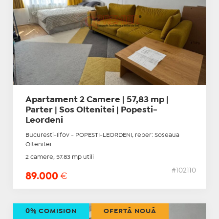
Apartament 2 Camere | 57,83 mp |
Parter | Sos Oltenitei | Popesti-
Leordeni
Bucuresti-Ilfov - POPESTI-LEORDENI, reper: Soseaua
Oltenitei
2 camere, 57.83 mp utili
#102110
89.000
€
0% COMISION
OFERTĂ NOUĂ