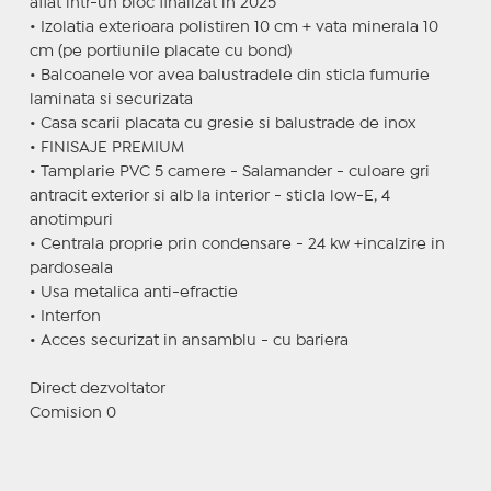
aflat intr-un bloc finalizat in 2025
• Izolatia exterioara polistiren 10 cm + vata minerala 10
cm (pe portiunile placate cu bond)
• Balcoanele vor avea balustradele din sticla fumurie
laminata si securizata
• Casa scarii placata cu gresie si balustrade de inox
• FINISAJE PREMIUM
• Tamplarie PVC 5 camere - Salamander - culoare gri
antracit exterior si alb la interior - sticla low-E, 4
anotimpuri
• Centrala proprie prin condensare - 24 kw +incalzire in
pardoseala
• Usa metalica anti-efractie
• Interfon
• Acces securizat in ansamblu - cu bariera
Direct dezvoltator
Comision 0