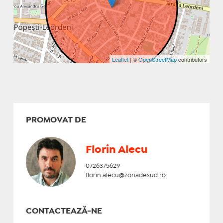
Leaflet
| ©
OpenStreetMap
contributors
PROMOVAT DE
Florin Alecu
0726375629
florin.alecu@zonadesud.ro
CONTACTEAZĂ-NE