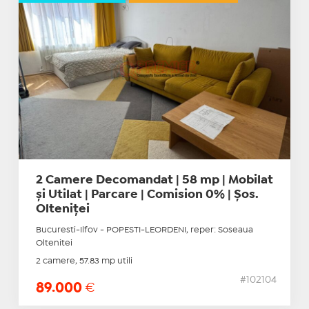
2 Camere Decomandat | 58 mp | Mobilat
și Utilat | Parcare | Comision 0% | Șos.
Olteniței
Bucuresti-Ilfov - POPESTI-LEORDENI, reper: Soseaua
Oltenitei
2 camere, 57.83 mp utili
#102104
89.000
€