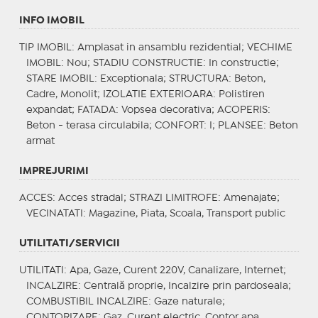
INFO IMOBIL
TIP IMOBIL
: Amplasat in ansamblu rezidential;
VECHIME
IMOBIL
: Nou;
STADIU CONSTRUCTIE
: In constructie;
STARE IMOBIL
: Exceptionala;
STRUCTURA
: Beton,
Cadre, Monolit;
IZOLATIE EXTERIOARA
: Polistiren
expandat;
FATADA
: Vopsea decorativa;
ACOPERIS
:
Beton - terasa circulabila;
CONFORT
: I;
PLANSEE
: Beton
armat
IMPREJURIMI
ACCES
: Acces stradal;
STRAZI LIMITROFE
: Amenajate;
VECINATATI
: Magazine, Piata, Scoala, Transport public
UTILITATI/SERVICII
UTILITATI
: Apa, Gaze, Curent 220V, Canalizare, Internet;
INCALZIRE
: Centrală proprie, Incalzire prin pardoseala;
COMBUSTIBIL INCALZIRE
: Gaze naturale;
CONTORIZARE
: Gaz, Curent electric, Contor apa