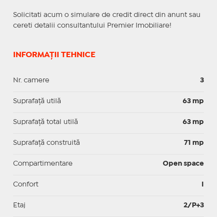
Solicitati acum o simulare de credit direct din anunt sau
cereti detalii consultantului Premier Imobiliare!
INFORMAȚII TEHNICE
Nr. camere
3
Suprafaţă utilă
63 mp
Suprafaţă total utilă
63 mp
Suprafaţă construită
71 mp
Compartimentare
Open space
Confort
I
Etaj
2/P+3