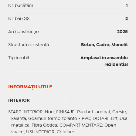
Nr. bucătării
1
Nr. băi/GS
2
An construcție
2025
Structură rezistență
Beton, Cadre, Monolit
Tip imobil
Amplasat in ansamblu
rezidential
INFORMAŢII UTILE
INTERIOR
STARE INTERIOR
: Nou;
FINISAJE
: Parchet laminat, Gresie,
Faianta, Geamuri termoizolante - PVC;
DOTARI
: Lift, Usa
metalica, Fibra Optica;
COMPARTIMENTARE
: Open
space;
USI INTERIOR
: Celulare