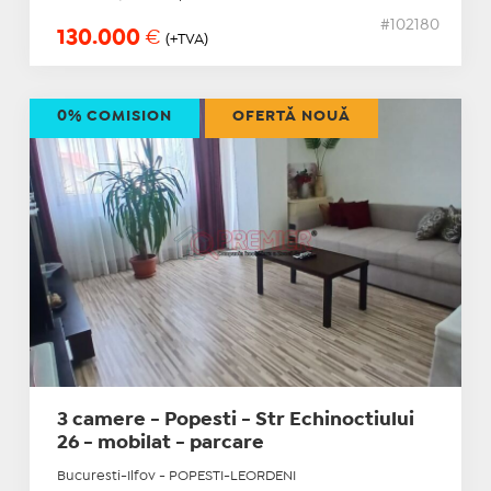
#102180
130.000
€
(+TVA)
0% COMISION
OFERTĂ NOUĂ
3 camere - Popesti - Str Echinoctiului
26 - mobilat - parcare
Bucuresti-Ilfov - POPESTI-LEORDENI