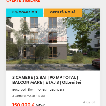
OFERTE SIMILARE
0% COMISION
OFERTĂ NOUĂ
3 CAMERE | 2 BAI | 90 MP TOTAL |
BALCON MARE | ETAJ 3 | OLtenitei
Bucuresti-Ilfov - POPESTI-LEORDENI
3 camere, 90.28 mp utili
#102181
150.000
€
(+TVA)