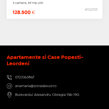
3 camere, 69 mp utili
#102155
128.500
€
Apartamente si Case Popesti-
Leordeni
0723363867
anamaria@zonadesud.ro
Bulevardul Alexandru Obregia 19A-19G