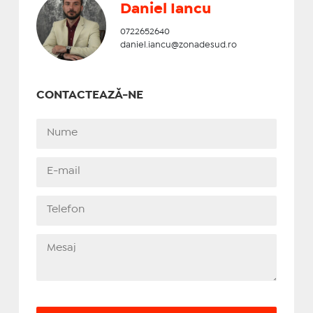
Daniel Iancu
0722652640
daniel.iancu@zonadesud.ro
CONTACTEAZĂ-NE