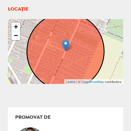
LOCAȚIE
+
−
Leaflet
| ©
OpenStreetMap
contributors
PROMOVAT DE