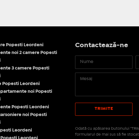
Contactează-ne
re Popesti Leordeni
nte noi 2 camere Popesti
i
ente 3 camere Popesti
i
le Popesti Leordeni
apartamente noi Popesti
i
ente Popesti Leordeni
garsoniere noi Popesti
i
Odată cu apăsarea butonului "TRIM
opesti Leordeni
formularul de mai sus să fie stocat
Popesti Leordeni