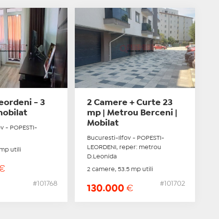
eordeni - 3
2 Camere + Curte 23
obilat
mp | Metrou Berceni |
Mobilat
ov - POPESTI-
Bucuresti-Ilfov - POPESTI-
LEORDENI, reper: metrou
mp utili
D.Leonida
€
2 camere, 53.5 mp utili
#101768
#101702
130.000
€