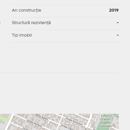
p
An construcție
2019
t
Structură rezistență
-
-
Tip imobil
-