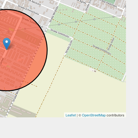
Leaflet
| ©
OpenStreetMap
contributors