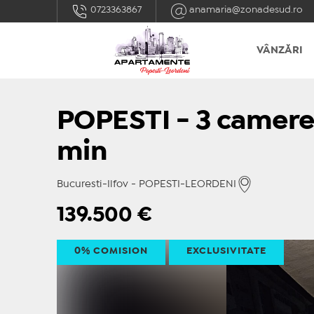
0723363867
anamaria@zonadesud.ro
VÂNZĂRI
POPESTI - 3 camere
min
Bucuresti-Ilfov - POPESTI-LEORDENI
139.500
€
0% COMISION
EXCLUSIVITATE