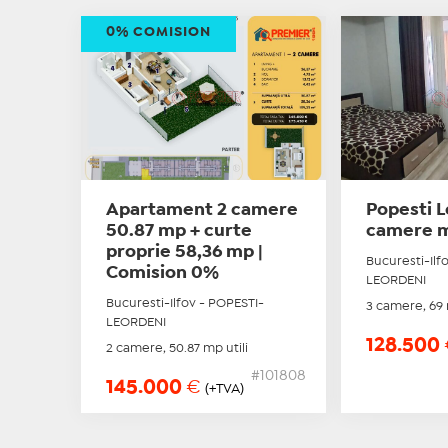
0% COMISION
Apartament 2 camere
Popesti L
50.87 mp + curte
camere m
proprie 58,36 mp |
Bucuresti-Ilf
Comision 0%
LEORDENI
Bucuresti-Ilfov - POPESTI-
3 camere, 69 
LEORDENI
128.500
2 camere, 50.87 mp utili
#101808
145.000
€
(+TVA)