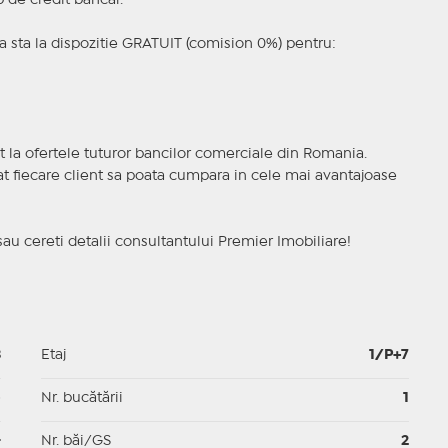
p de credit bancar.
 sta la dispozitie GRATUIT (comision 0%) pentru:
t la ofertele tuturor bancilor comerciale din Romania.
ncat fiecare client sa poata cumpara in cele mai avantajoase
sau cereti detalii consultantului Premier Imobiliare!
3
Etaj
1/P+7
p
Nr. bucătării
1
-
Nr. băi/GS
2