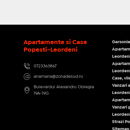
Apartamente si Case
Garsonie
Popesti-Leordeni
Apartame
Leorden
Apartam
0723363867
Leorden
anamaria@zonadesud.ro
Case, vi
Vanzari 
Bulevardul Alexandru Obregia
Leorden
19A-19G
Apartam
Vanzari 
Leorden
Strazi P
Sitemap 