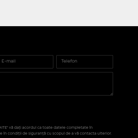
ITE" vă daţi acordul ca toate datele completate în
e în condiţii de siguranţă cu scopul de a vă contacta ulterior.