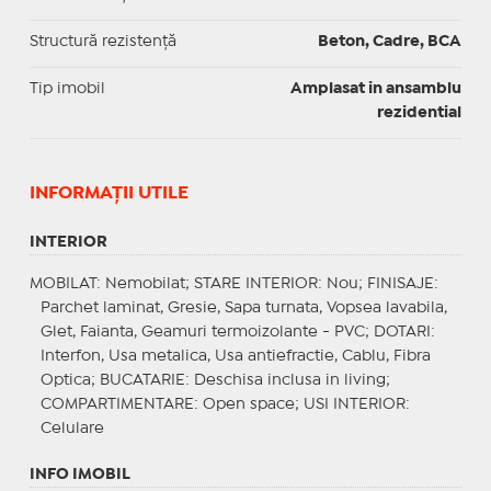
Structură rezistență
Beton, Cadre, BCA
Tip imobil
Amplasat in ansamblu
rezidential
INFORMAŢII UTILE
INTERIOR
MOBILAT
: Nemobilat;
STARE INTERIOR
: Nou;
FINISAJE
:
Parchet laminat, Gresie, Sapa turnata, Vopsea lavabila,
Glet, Faianta, Geamuri termoizolante - PVC;
DOTARI
:
Interfon, Usa metalica, Usa antiefractie, Cablu, Fibra
Optica;
BUCATARIE
: Deschisa inclusa in living;
COMPARTIMENTARE
: Open space;
USI INTERIOR
:
Celulare
INFO IMOBIL