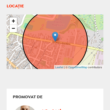
LOCAȚIE
+
−
Leaflet
| ©
OpenStreetMap
contributors
PROMOVAT DE