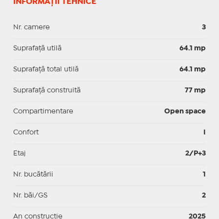
INFORMAȚII TEHNICE
Nr. camere
3
Suprafaţă utilă
64.1 mp
Suprafaţă total utilă
64.1 mp
Suprafaţă construită
77 mp
Compartimentare
Open space
Confort
I
Etaj
2/P+3
Nr. bucătării
1
Nr. băi/GS
2
An construcție
2025