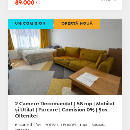
89.000
€
0% COMISION
OFERTĂ NOUĂ
2 Camere Decomandat | 58 mp | Mobilat
și Utilat | Parcare | Comision 0% | Șos.
Olteniței
Bucuresti-Ilfov - POPESTI-LEORDENI, reper: Soseaua