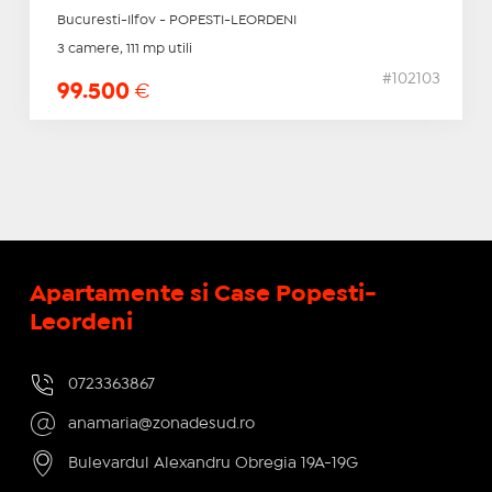
Bucuresti-Ilfov - POPESTI-LEORDENI
3 camere, 111 mp utili
#102103
99.500
€
Apartamente si Case Popesti-
Leordeni
0723363867
anamaria@zonadesud.ro
Bulevardul Alexandru Obregia 19A-19G