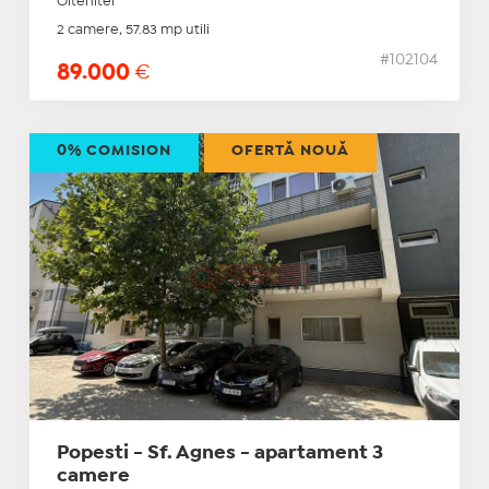
Oltenitei
2 camere, 57.83 mp utili
#102104
89.000
€
0% COMISION
OFERTĂ NOUĂ
Popesti - Sf. Agnes - apartament 3
camere