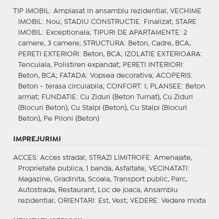
TIP IMOBIL
: Amplasat in ansamblu rezidential;
VECHIME
IMOBIL
: Nou;
STADIU CONSTRUCTIE
: Finalizat;
STARE
IMOBIL
: Exceptionala;
TIPURI DE APARTAMENTE
: 2
camere, 3 camere;
STRUCTURA
: Beton, Cadre, BCA;
PERETI EXTERIORI
: Beton, BCA;
IZOLATIE EXTERIOARA
:
Tencuiala, Polistiren expandat;
PERETI INTERIORI
:
Beton, BCA;
FATADA
: Vopsea decorativa;
ACOPERIS
:
Beton - terasa circulabila;
CONFORT
: I;
PLANSEE
: Beton
armat;
FUNDATIE
: Cu Ziduri (Beton Turnat), Cu Ziduri
(Blocuri Beton), Cu Stalpi (Beton), Cu Stalpi (Blocuri
Beton), Pe Piloni (Beton)
IMPREJURIMI
ACCES
: Acces stradal;
STRAZI LIMITROFE
: Amenajate,
Proprietate publica, 1 banda, Asfaltate;
VECINATATI
:
Magazine, Gradinita, Scoala, Transport public, Parc,
Autostrada, Restaurant, Loc de joaca, Ansamblu
rezidential;
ORIENTARI
: Est, Vest;
VEDERE
: Vedere mixta