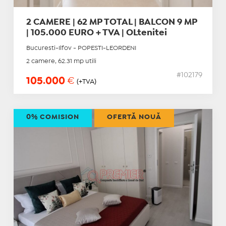
2 CAMERE | 62 MP TOTAL | BALCON 9 MP
| 105.000 EURO + TVA | OLtenitei
Bucuresti-Ilfov - POPESTI-LEORDENI
2 camere, 62.31 mp utili
#102179
105.000
€
(+TVA)
0% COMISION
OFERTĂ NOUĂ