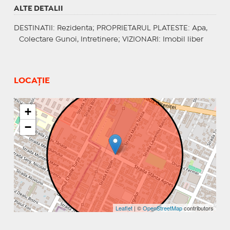
ALTE DETALII
DESTINATII
: Rezidenta;
PROPRIETARUL PLATESTE
: Apa,
Colectare Gunoi, Intretinere;
VIZIONARI
: Imobil liber
LOCAȚIE
+
−
Leaflet
| ©
OpenStreetMap
contributors