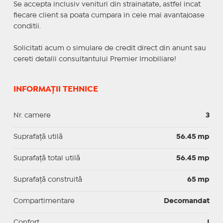
Se accepta inclusiv venituri din strainatate, astfel incat
fiecare client sa poata cumpara in cele mai avantajoase
conditii.
Solicitati acum o simulare de credit direct din anunt sau
cereti detalii consultantului Premier Imobiliare!
INFORMAȚII TEHNICE
Nr. camere
3
Suprafaţă utilă
56.45 mp
Suprafaţă total utilă
56.45 mp
Suprafaţă construită
65 mp
Compartimentare
Decomandat
Confort
I