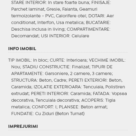
STARE INTERIOR
: In stare foarte buna;
FINISAJE
:
Parchet laminat, Gresie, Faianta, Geamuri
termoizolante - PVC, Calorifere otel;
DOTARI
: Aer
conditionat, Interfon, Usa metalica;
BUCATARIE
:
Deschisa inclusa in living;
COMPARTIMENTARE
:
Decomandat;
USI INTERIOR
: Celulare
INFO IMOBIL
TIP IMOBIL
: In bloc;
CURTE
: Interioara;
VECHIME IMOBIL
:
Nou;
STADIU CONSTRUCTIE
: Finalizat;
TIPURI DE
APARTAMENTE
: Garsoniere, 2 camere, 3 camere;
STRUCTURA
: Beton, Cadre;
PERETI EXTERIORI
: Beton,
Caramida;
IZOLATIE EXTERIOARA
: Tencuiala, Polistiren
extrudat;
PERETI INTERIORI
: Caramida;
FATADA
: Vopsea
decorativa, Tencuiala decorativa;
ACOPERIS
: Tigla
metalica;
CONFORT
: I;
PLANSEE
: Beton armat;
FUNDATIE
: Cu Ziduri (Beton Turnat)
IMPREJURIMI