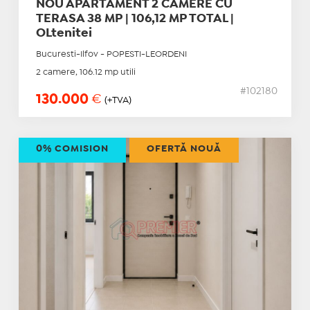
NOU APARTAMENT 2 CAMERE CU
TERASA 38 MP | 106,12 MP TOTAL |
OLtenitei
Bucuresti-Ilfov - POPESTI-LEORDENI
2 camere, 106.12 mp utili
#102180
130.000
€
(+TVA)
0% COMISION
OFERTĂ NOUĂ