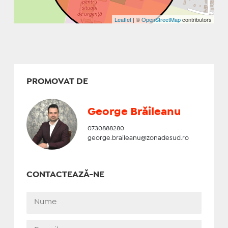
Leaflet
| ©
OpenStreetMap
contributors
PROMOVAT DE
George Brăileanu
0730888280
george.braileanu@zonadesud.ro
CONTACTEAZĂ-NE