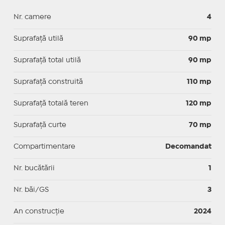
Nr. camere
4
Suprafaţă utilă
90 mp
Suprafaţă total utilă
90 mp
Suprafaţă construită
110 mp
Suprafață totală teren
120 mp
Suprafaţă curte
70 mp
Compartimentare
Decomandat
Nr. bucătării
1
Nr. băi/GS
3
An construcție
2024