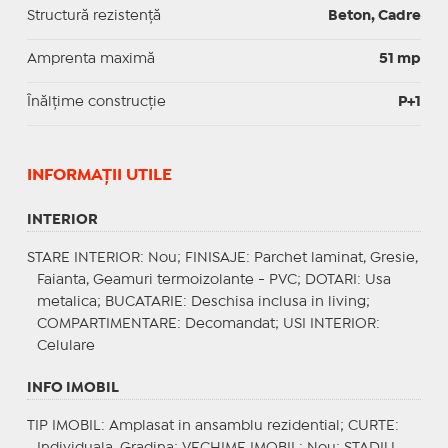
Structură rezistență
Beton, Cadre
Amprenta maximă
51 mp
Înălțime construcție
P+1
INFORMAŢII UTILE
INTERIOR
STARE INTERIOR
: Nou;
FINISAJE
: Parchet laminat, Gresie,
Faianta, Geamuri termoizolante - PVC;
DOTARI
: Usa
metalica;
BUCATARIE
: Deschisa inclusa in living;
COMPARTIMENTARE
: Decomandat;
USI INTERIOR
:
Celulare
INFO IMOBIL
TIP IMOBIL
: Amplasat in ansamblu rezidential;
CURTE
:
Individuala, Gradina;
VECHIME IMOBIL
: Nou;
STADIU