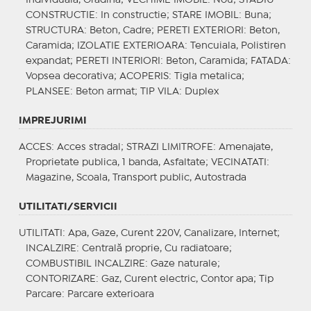
CONSTRUCTIE
: In constructie;
STARE IMOBIL
: Buna;
STRUCTURA
: Beton, Cadre;
PERETI EXTERIORI
: Beton,
Caramida;
IZOLATIE EXTERIOARA
: Tencuiala, Polistiren
expandat;
PERETI INTERIORI
: Beton, Caramida;
FATADA
:
Vopsea decorativa;
ACOPERIS
: Tigla metalica;
PLANSEE
: Beton armat;
TIP VILA
: Duplex
IMPREJURIMI
ACCES
: Acces stradal;
STRAZI LIMITROFE
: Amenajate,
Proprietate publica, 1 banda, Asfaltate;
VECINATATI
:
Magazine, Scoala, Transport public, Autostrada
UTILITATI/SERVICII
UTILITATI
: Apa, Gaze, Curent 220V, Canalizare, Internet;
INCALZIRE
: Centrală proprie, Cu radiatoare;
COMBUSTIBIL INCALZIRE
: Gaze naturale;
CONTORIZARE
: Gaz, Curent electric, Contor apa;
Tip
Parcare
: Parcare exterioara