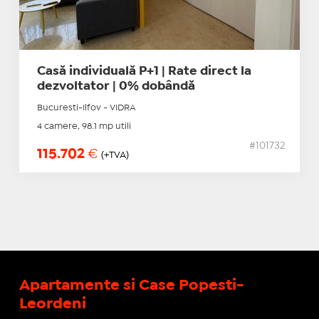
Casă individuală P+1 | Rate direct la
dezvoltator | 0% dobândă
Bucuresti-Ilfov - VIDRA
4 camere, 98.1 mp utili
#101732
115.702
€
(+TVA)
Apartamente si Case Popesti-
Leordeni